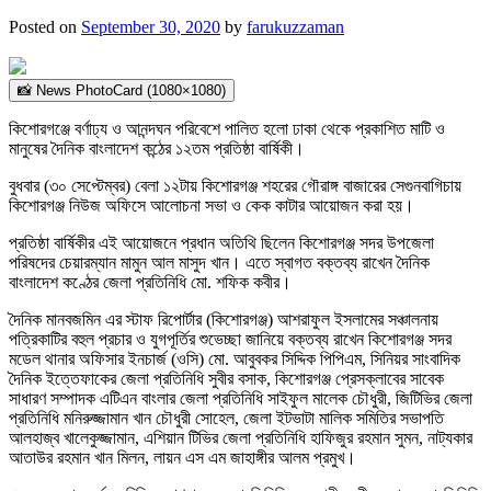
Posted on
September 30, 2020
by
farukuzzaman
📸 News PhotoCard (1080×1080)
কিশোরগঞ্জে বর্ণাঢ্য ও আনন্দঘন পরিবেশে পালিত হলো ঢাকা থেকে প্রকাশিত মাটি ও
মানুষের দৈনিক বাংলাদেশ কন্ঠের ১২তম প্রতিষ্ঠা বার্ষিকী।
বুধবার (৩০ সেপ্টেম্বর) বেলা ১২টায় কিশোরগঞ্জ শহরের গৌরাঙ্গ বাজারের সেগুনবাগিচায়
কিশোরগঞ্জ নিউজ অফিসে আলোচনা সভা ও কেক কাটার আয়োজন করা হয়।
প্রতিষ্ঠা বার্ষিকীর এই আয়োজনে প্রধান অতিথি ছিলেন কিশোরগঞ্জ সদর উপজেলা
পরিষদের চেয়ারম্যান মামুন আল মাসুদ খান। এতে স্বাগত বক্তব্য রাখেন দৈনিক
বাংলাদেশ কণ্ঠের জেলা প্রতিনিধি মো. শফিক কবীর।
দৈনিক মানবজমিন এর স্টাফ রিপোর্টার (কিশোরগঞ্জ) আশরাফুল ইসলামের সঞ্চালনায়
পত্রিকাটির বহুল প্রচার ও যুগপূর্তির শুভেচ্ছা জানিয়ে বক্তব্য রাখেন কিশোরগঞ্জ সদর
মডেল থানার অফিসার ইনচার্জ (ওসি) মো. আবুবকর সিদ্দিক পিপিএম, সিনিয়র সাংবাদিক
দৈনিক ইত্তেফাকের জেলা প্রতিনিধি সুবীর বসাক, কিশোরগঞ্জ প্রেসক্লাবের সাবেক
সাধারণ সম্পাদক এটিএন বাংলার জেলা প্রতিনিধি সাইফুল মালেক চৌধুরী, জিটিভির জেলা
প্রতিনিধি মনিরুজ্জামান খান চৌধুরী সোহেল, জেলা ইটভাটা মালিক সমিতির সভাপতি
আলহাজ্ব খালেকুজ্জামান, এশিয়ান টিভির জেলা প্রতিনিধি হাফিজুর রহমান সুমন, নাট্যকার
আতাউর রহমান খান মিলন, লায়ন এস এম জাহাঙ্গীর আলম প্রমুখ।