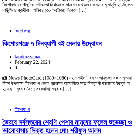
কিশোরগঞ্জের পাকুন্দিয়া পৌরসভা নির্বাচনকে সামনে রেখে এবার জনতার মুখোমুখি হয়েছিলেন
কাউন্সিলর প্রার্থীরা। শনিবার (৩০ অক্টোবর) বিকেলে […]
কিশোরগঞ্জ
কিশোরগঞ্জে ৭ দিনব্যাপী বই মেলার উদ্বোধন
farukuzzaman
February 22, 2024
0
📸 News PhotoCard (1080×1080) মহান শহীদ দিবস ও আন্তর্জাতিক মাতৃভাষা
দিবস উপলক্ষে কিশোরগঞ্জ জেলা প্রশাসন আয়োজিত সাত দিনব্যাপী বইমেলার উদ্বোধন
হয়েছে। বুধবার (২১ ফেব্রুয়ারি) সন্ধ্যায় […]
কিশোরগঞ্জ
ভৈরবে সর্বস্তরের শ্রেণি-পেশার মানুষের ফুলেল শুভেচ্ছা ও
ভালোবাসায় সিক্ত হলেন মোঃ শরীফুল আলম