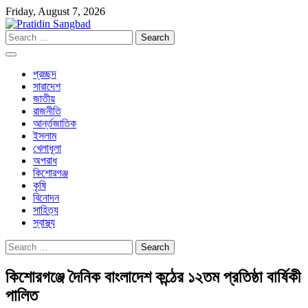
Skip
Friday, August 7, 2026
to
content
Search
for:
প্রচ্ছদ
সারাদেশ
জাতীয়
রাজনীতি
আর্ন্তজাতিক
ইসলাম
খেলাধূলা
অপরাধ
কিশোরগঞ্জ
কৃষি
বিনোদন
সাহিত্য
স্বাস্থ্য
Search
for:
কিশোরগঞ্জে দৈনিক বাংলাদেশ কন্ঠের ১২তম প্রতিষ্ঠা বার্ষিকী
পালিত