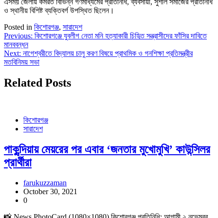
এসময় জেলায় কর্মরত বিভিন্ন গণমাধ্যমের প্রতিনিধি, ব্যবসায়ী, সুশীল সমাজের প্রতিনিধি
ও স্থানীয় বিশিষ্ট ব্যক্তিবর্গ উপস্থিত ছিলেন।
Posted in
কিশোরগঞ্জ
,
সারাদেশ
Post
Previous:
কিশোরগঞ্জে যুবলীগ নেতা মনি হত্যাকারী চিহৃিত সন্ত্রাসীদের ফাঁসির দাবিতে
মানববন্ধন
navigation
Next:
নাগেশ্বরীতে বিদ্যালয় চালু করণ বিষয়ে প্রাথমিক ও গনশিক্ষা প্রতিমন্ত্রীর
মতবিনিময় সভা
Related Posts
কিশোরগঞ্জ
সারাদেশ
পাকুন্দিয়ায় মেয়রের পর এবার ‘জনতার মুখোমুখি’ কাউন্সিলর
প্রার্থীরা
farukuzzaman
October 30, 2021
0
📸 News PhotoCard (1080×1080) কিশোরগঞ্জ প্রতিনিধি: আগামী ২ নভেম্বর