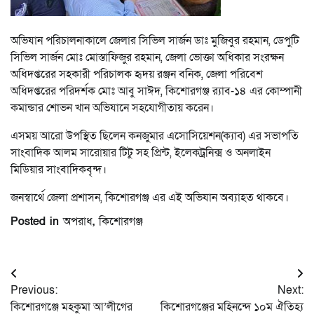
অভিযান পরিচালনাকালে জেলার সিভিল সার্জন ডাঃ মুজিবুর রহমান, ডেপুটি
সিভিল সার্জন মোঃ মোস্তাফিজুর রহমান, জেলা ভোক্তা অধিকার সংরক্ষন
অধিদপ্তরের সহকারী পরিচালক হৃদয় রঞ্জন বনিক, জেলা পরিবেশ
অধিদপ্তরের পরিদর্শক মোঃ আবু সাঈদ, কিশোরগঞ্জ র‍্যাব-১৪ এর কোম্পানী
কমান্ডার শোভন খান অভিযানে সহযোগীতায় করেন।
এসময় আরো উপস্থিত ছিলেন কনজুমার এসোসিয়েশন(ক্যাব) এর সভাপতি
সাংবাদিক আলম সারোয়ার টিটু সহ প্রিন্ট, ইলেকট্রনিক্স ও অনলাইন
মিডিয়ার সাংবাদিকবৃন্দ।
জনস্বার্থে জেলা প্রশাসন, কিশোরগঞ্জ এর এই অভিযান অব্যাহত থাকবে।
Posted in
অপরাধ
,
কিশোরগঞ্জ
Post
Previous:
Next:
navigation
কিশোরগঞ্জে মহকুমা আ’লীগের
কিশোরগঞ্জের মহিনন্দে ১০ম ঐতিহ্য