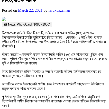
Posted on
March 22, 2021
by
farukuzzaman
📸 News PhotoCard (1080×1080)
কিশোরগঞ্জে ব্যাটারিচালিত রিকশা ছিনতাইয়ে বাধা দেয়ায় মানিক (৪৭) নামে এক
রিকশাচালক ছিনতাইকারীর ছুরিকাঘাতে নিহত হয়েছে। রোববার (২১ মার্চ) দিবাগত রাত
পৌনে ১১টার দিকে কিশোরগঞ্জ সদর উপজেলার মহিনন্দ ইউনিয়নের গালিমগাজী এলাকায় এ
ঘটনা ঘটে।
ঘটনার সময়েই এলাকাবাসী ঘাতক ছিনতাইকারী শামীম (২৫) কে আটক করে পুলিশে খবর
দেয়। পুলিশ ঘটনাস্থলে গিয়ে ঘাতক শামীমকে গ্রেপ্তার করা ছাড়াও হত্যাকাণ্ডে ব্যবহত
ছুরি ও রিকশাটি উদ্ধার করেছে।
নিহত রিকশাচালক মানিক কিশোরগঞ্জ সদর উপজেলার মহিনন্দ ইউনিয়নের কাশোয়ার চর
গ্রামের মৃত আব্দুল মজিদের ছেলে।
অন্যদিকে ঘাতক ছিনতাইকারী শামীম একই উপজেলার পার্শ্ববর্তী মাইজখাপন ইউনিয়নের
মজুমদারপাড়ার আব্দুর রশিদের ছেলে।
পুলিশ ও স্থানীয় সূত্র জানায়, রোববার (২১ মার্চ) রাত সাড়ে ১০টার দিকে যাত্রীবেশে
ছিনতাইকারী শামীম কিশোরগঞ্জ শহরতলীর গাছবাজার এলাকা থেকে মানিকের রিকশাটি ভাড়া
করে।