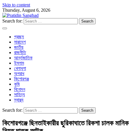
Skip to content
Thursday, August 6, 2026
Search for:
প্রচ্ছদ
সারাদেশ
জাতীয়
রাজনীতি
আর্ন্তজাতিক
ইসলাম
খেলাধূলা
অপরাধ
কিশোরগঞ্জ
কৃষি
বিনোদন
সাহিত্য
স্বাস্থ্য
Search for:
কিশোরগঞ্জে ছিনতাইকারীর ছুরিকাঘাতে রিকশা চালক মানিক
নিহত,ঘাতক আটক