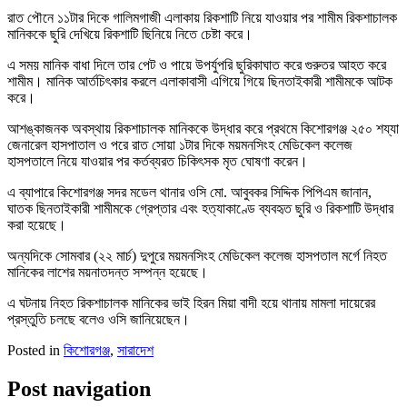
রাত পৌনে ১১টার দিকে গালিমগাজী এলাকায় রিকশাটি নিয়ে যাওয়ার পর শামীম রিকশাচালক
মানিককে ছুরি দেখিয়ে রিকশাটি ছিনিয়ে নিতে চেষ্টা করে।
এ সময় মানিক বাধা দিলে তার পেট ও পায়ে উপর্যুপরি ছুরিকাঘাত করে গুরুতর আহত করে
শামীম। মানিক আর্তচিৎকার করলে এলাকাবাসী এগিয়ে গিয়ে ছিনতাইকারী শামীমকে আটক
করে।
আশঙ্কাজনক অবস্থায় রিকশাচালক মানিককে উদ্ধার করে প্রথমে কিশোরগঞ্জ ২৫০ শয্যা
জেনারেল হাসপাতাল ও পরে রাত সোয়া ১টার দিকে ময়মনসিংহ মেডিকেল কলেজ
হাসপতালে নিয়ে যাওয়ার পর কর্তব্যরত চিকিৎসক মৃত ঘোষণা করেন।
এ ব্যাপারে কিশোরগঞ্জ সদর মডেল থানার ওসি মো. আবুবকর সিদ্দিক পিপিএম জানান,
ঘাতক ছিনতাইকারী শামীমকে গ্রেপ্তার এবং হত্যাকাণ্ডে ব্যবহৃত ছুরি ও রিকশাটি উদ্ধার
করা হয়েছে।
অন্যদিকে সোমবার (২২ মার্চ) দুপুরে ময়মনসিংহ মেডিকেল কলেজ হাসপতাল মর্গে নিহত
মানিকের লাশের ময়নাতদন্ত সম্পন্ন হয়েছে।
এ ঘটনায় নিহত রিকশাচালক মানিকের ভাই হিরন মিয়া বাদী হয়ে থানায় মামলা দায়েরের
প্রস্তুতি চলছে বলেও ওসি জানিয়েছেন।
Posted in
কিশোরগঞ্জ
,
সারাদেশ
Post navigation