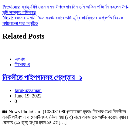
Previous:
স্বাস্থ্যবিধি মেনে বামনা উপজেলার তিন ভূমি অফিস পরিদর্শন করলেন উপ-
ভূমি সংস্কার কমিশনার
Next:
বরগুনায় এলডি ট্যাক্স সফটওয়্যারে ডাটা এন্ট্রি কার্যক্রমের অগ্রগতি বিষয়ক
পর্যালোচনা সভা অনুষ্ঠিত
Related Posts
অপরাধ
কিশোরগঞ্জ
নিকলীতে পাইপগানসহ গ্রেপ্তার -১
farukuzzaman
June 19, 2022
0
📸 News PhotoCard (1080×1080)শাফায়েত নুরুলঃ কিশোরগঞ্জের নিকলীতে
একটি পাইপগান ও মোবাইলসহ রকিল মিয়া (৪৩) নামে একজনকে আটক করেছে র‌্যাব।
রোববার (১৯ জুন) দুপুরে র‌্যাব-১৪ এর […]