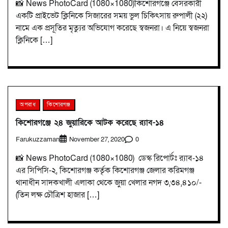
📸 News PhotoCard (1080×1080)কিশোরগঞ্জে বেসরকারী
একটি প্রাইভেট ক্লিনিকে সিজারের সময় ভুল চিকিৎসায় রুপালী (২২)
নামে এক প্রসূতির মৃত্যুর অভিযোগ করেছে স্বজনরা। এ নিয়ে স্বজনরা
ক্লিনিকে […]
অপরাধ
কিশোরগঞ্জ
কিশোরগঞ্জে ২৪ জুয়ারিকে আটক করেছে র‍্যাব-১৪
Farukuzzaman
0
November 27, 2020
📸 News PhotoCard (1080×1080) ডেস্ক রিপোর্টঃ র‍্যাব-১৪
এর সিপিসি-২, কিশোরগঞ্জ কর্তৃক কিশোরগঞ্জ জেলার করিমগঞ্জ
থানাধীন সাদকখালী এলাকা থেকে জুয়া খেলার নগদ ৩,৩৪,৪১০/-
(তিন লক্ষ চৌত্রিশ হাজার […]