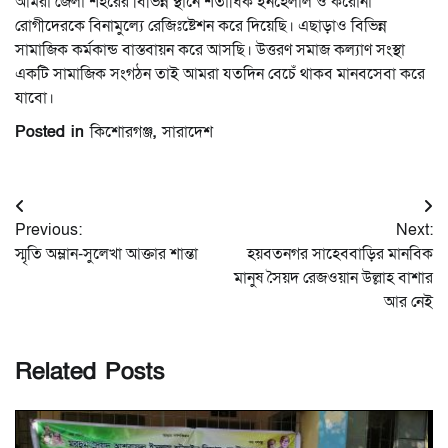
আমরা জেলা শহরের বিভিন্ন স্থানে শতাধিক ইনহেলাল ও করোনা
রোগীদেরকে বিনামুল্যে রেজিঃষ্টেশন করে দিয়েছি। এছাড়াও বিভিন্ন
সামাজিক কর্মকান্ড বাস্তবায়ন করে আসছি। উত্তরণ সমাজ কল্যাণ সংস্থা
একটি সামাজিক সংগঠন তাই আমরা যতদিন বেচেঁ থাকব মানবসেবা করে
যাবো।
Posted in
কিশোরগঞ্জ
,
সারাদেশ
Post
Previous:
Next:
navigation
স্মৃতি অম্লান-সুলেখা আক্তার শান্তা
হয়বতনগর সাহেববাড়ির মানবিক
মানুষ সৈয়দ রেজওয়ান উল্লাহ বাশার
আর নেই
Related Posts