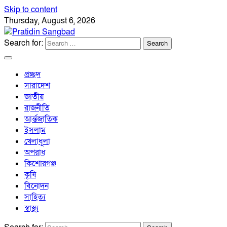
Skip to content
Thursday, August 6, 2026
Search for:
প্রচ্ছদ
সারাদেশ
জাতীয়
রাজনীতি
আর্ন্তজাতিক
ইসলাম
খেলাধূলা
অপরাধ
কিশোরগঞ্জ
কৃষি
বিনোদন
সাহিত্য
স্বাস্থ্য