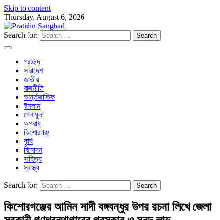
Skip to content
Thursday, August 6, 2026
Search for:
প্রচ্ছদ
সারাদেশ
জাতীয়
রাজনীতি
আর্ন্তজাতিক
ইসলাম
খেলাধূলা
অপরাধ
কিশোরগঞ্জ
কৃষি
বিনোদন
সাহিত্য
স্বাস্থ্য
Search for:
কিশোরগঞ্জের আমিন সাদী বঙ্গবন্ধুর উপর রচনা লিখে জেলা
সরকারী গণগ্রন্থাগারের পুরস্কার ও সনদ লাভ