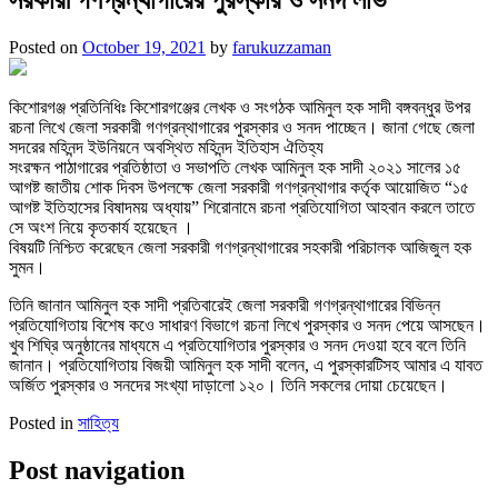
Posted on
October 19, 2021
by
farukuzzaman
কিশোরগঞ্জ প্রতিনিধিঃ কিশোরগঞ্জের লেখক ও সংগঠক আমিনুল হক সাদী বঙ্গবন্ধুর উপর
রচনা লিখে জেলা সরকারী গণগ্রন্থাগারের পুরস্কার ও সনদ পাচ্ছেন। জানা গেছে জেলা
সদরের মহিনন্দ ইউনিয়নে অবস্থিত মহিনন্দ ইতিহাস ঐতিহ্য
সংরক্ষন পাঠাগারের প্রতিষ্ঠাতা ও সভাপতি লেখক আমিনুল হক সাদী ২০২১ সালের ১৫
আগষ্ট জাতীয় শোক দিবস উপলক্ষে জেলা সরকারী গণগ্রন্থাগার কর্তৃক আয়োজিত “১৫
আগষ্ট ইতিহাসের বিষাদময় অধ্যায়” শিরোনামে রচনা প্রতিযোগিতা আহবান করলে তাতে
সে অংশ নিয়ে কৃতকার্য হয়েছেন ।
বিষয়টি নিশ্চিত করেছেন জেলা সরকারী গণগ্রন্থাগারের সহকারী পরিচালক আজিজুল হক
সুমন।
তিনি জানান আমিনুল হক সাদী প্রতিবারেই জেলা সরকারী গণগ্রন্থাগারের বিভিন্ন
প্রতিযোগিতায় বিশেষ কওে সাধারণ বিভাগে রচনা লিখে পুরস্কার ও সনদ পেয়ে আসছেন।
খুব শিঘ্রি অনুষ্ঠানের মাধ্যমে এ প্রতিযোগিতার পুরস্কার ও সনদ দেওয়া হবে বলে তিনি
জানান। প্রতিযোগিতায় বিজয়ী আমিনুল হক সাদী বলেন, এ পুরস্কারটিসহ আমার এ যাবত
অর্জিত পুরস্কার ও সনদের সংখ্যা দাড়ালো ১২০। তিনি সকলের দোয়া চেয়েছেন।
Posted in
সাহিত্য
Post navigation