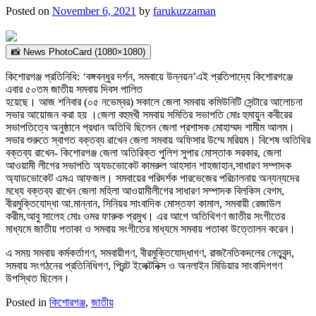
Posted on
November 6, 2021
by
farukuzzaman
📸 News PhotoCard (1080×1080)
কিশোরগঞ্জ প্রতিনিধি: ‘বঙ্গবন্ধুর দর্শন, সমবায়ে উন্নয়ন’এই প্রতিপাদ্যে কিশোরগঞ্জে
এবার ৫০তম জাতীয় সমবায় দিবস পালিত
হয়েছে। আজ শনিবার (০৫ নভেম্বর) সকালে জেলা সমবায় কমিউনিটি সেন্টারে আলোচনা
সভার আয়োজন করা হয় ।জেলা বহুমখী সমবায় সমিতির সভাপতি মোঃ হুমায়ুন কবীরের
সভাপতিত্বে অনুষ্ঠানে প্রধান অতিথি ছিলেন জেলা প্রশাসক মোহাম্মদ শামীম আলম।
সভার শুরুতে স্বাগত বক্তব্য রাখেন জেলা সমবায় অফিসার উম্মে মরিয়ম। বিশেষ অতিথির
বক্তব্য রাখেন- কিশোরগঞ্জ জেলা অতিরিক্ত পুলিশ সুপার মোস্তাক সরকার, জেলা
আওয়ামী লীগের সভাপতি অ্যডভোকেট কামরুল আহসান শাহজাহান,সাধারণ সম্পাদক
অ্যাডভোকেট এমএ আফজল। সমবায়ের পরিদর্শক পারভেজের পরিচালনায় অন্যন্যদের
মধ্যে বক্তব্য রাখেন জেলা মহিলা আওয়ামীলীগের সাধারণ সম্পাদক বিলকিস বেগম,
বীরমুক্তিযোদ্ধা আ.মান্নান, সিনিয়র সাংবাদিক মোস্তফা কামাল, সমবায়ী রেজাউল
করীম,আবু সালেহ মোঃ ওমর ফারুক প্রমুখ। এর আগে অতিথিগণ জাতীয় সংগীতের
মাধ্যমে জাতীয় পতাকা ও সমবায় সংগীতের মাধ্যমে সমবায় পতাকা উত্তোলন করেন।
এ সময় সমবায় কর্মকর্তাগণ, সমবায়ীগণ, বীরমুক্তিযোদ্ধাগণ, রাজনৈতিকদলের নেতৃবৃন্দ,
সমবায় সংগঠনের প্রতিনিধিগণ, প্রিন্ট ইলেক্টনিক্স ও অনলাইন মিডিয়ার সাংবাদিগগণ
উপস্থিত ছিলেন।
Posted in
কিশোরগঞ্জ
,
জাতীয়