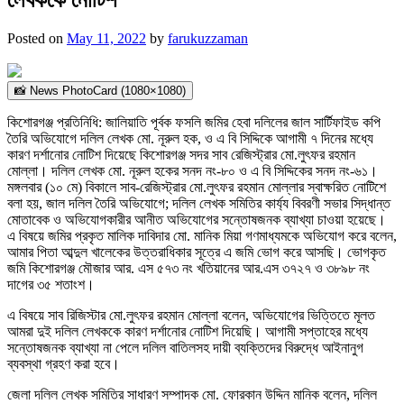
Posted on
May 11, 2022
by
farukuzzaman
📸 News PhotoCard (1080×1080)
কিশোরগঞ্জ প্রতিনিধি: জালিয়াতি পূর্বক ফসলি জমির হেবা দলিলের জাল সার্টিফাইড কপি
তৈরি অভিযোগে দলিল লেখক মো. নূরুল হক, ও এ বি সিদ্দিকে আগামী ৭ দিনের মধ্যে
কারণ দর্শানোর নোটিশ দিয়েছে কিশোরগঞ্জ সদর সাব রেজিস্ট্রার মো.লুৎফর রহমান
মোল্লা। দলিল লেখক মো. নূরুল হকের সনদ নং-৮০ ও এ বি সিদ্দিকের সনদ নং-৬১।
মঙ্গলবার (১০ মে) বিকালে সাব-রেজিস্ট্রার মো.লুৎফর রহমান মোল্লার স্বাক্ষরিত নোটিশে
বলা হয়, জাল দলিল তৈরি অভিযোগে; দলিল লেখক সমিতির কার্য্য বিবরণী সভার সিদ্ধান্ত
মোতাবেক ও অভিযোগকারীর আনীত অভিযোগের সন্তোষজনক ব্যাখ্যা চাওয়া হয়েছে।
এ বিষয়ে জমির প্রকৃত মালিক দাবিদার মো. মানিক মিয়া গণমাধ্যমকে অভিযোগ করে বলেন,
আমার পিতা আব্দুল খালেকের উত্তরাধিকার সূত্রে এ জমি ভোগ করে আসছি। ভোগকৃত
জমি কিশোরগঞ্জ মৌজার আর. এস ৫৭৩ নং খতিয়ানের আর.এস ৩৭২৭ ও ৩৮৯৮ নং
দাগের ৩৫ শতাংশ।
এ বিষয়ে সাব রিজিস্টার মো.লুৎফর রহমান মোল্লা বলেন, অভিযোগের ভিত্তিতে মূলত
আমরা দুই দলিল লেখককে কারণ দর্শানোর নোটিশ দিয়েছি। আগামী সপ্তাহের মধ্যে
সন্তোষজনক ব্যাখ্যা না পেলে দলিল বাতিলসহ দায়ী ব্যক্তিদের বিরুদ্ধে আইনানুগ
ব্যবস্থা গ্রহণ করা হবে।
জেলা দলিল লেখক সমিতির সাধারণ সম্পাদক মো. ফোরকান উদ্দিন মানিক বলেন, দলিল