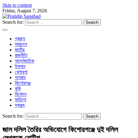
Skip to content
Friday, August 7, 2026
Search for:
প্রচ্ছদ
সারাদেশ
জাতীয়
রাজনীতি
আর্ন্তজাতিক
ইসলাম
খেলাধূলা
অপরাধ
কিশোরগঞ্জ
কৃষি
বিনোদন
সাহিত্য
স্বাস্থ্য
Search for:
জাল দলিল তৈরির অভিযোগে কিশোরগঞ্জে দুই দলিল
লেখককে নোটিশ