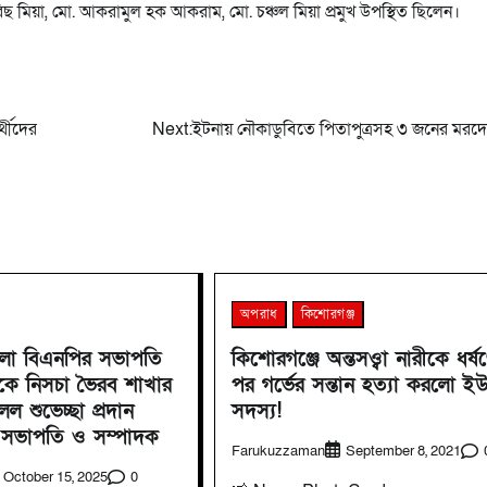
ছ মিয়া, মো. আকরামুল হক আকরাম, মো. চঞ্চল মিয়া প্রমুখ উপস্থিত ছিলেন।
্থীদের
Next:
ইটনায় নৌকাডুবিতে পিতাপুত্রসহ ৩ জনের মরদেহ
অপরাধ
কিশোরগঞ্জ
েলা বিএনপির সভাপতি
কিশোরগঞ্জে অন্তসও্বা নারীকে ধর্ষ
ে নিসচা ভৈরব শাখার
পর গর্ভের সন্তান হত্যা করলো ই
ল শুভেচ্ছা প্রদান
সদস্য!
 সভাপতি ও সম্পাদক
Farukuzzaman
September 8, 2021
0
October 15, 2025