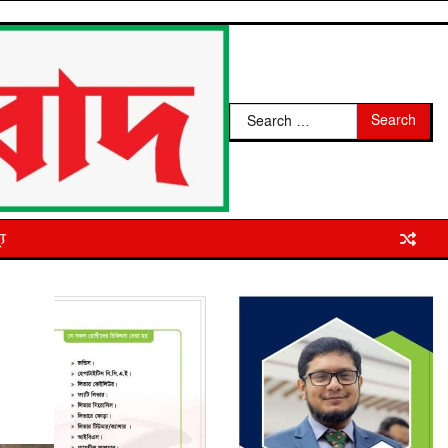
Search
for:
্য