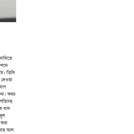
 দাবিতে
েলনে
াম। তিনি
স দেওয়া
িযোগ
ন না। অথচ
ভাপতিসহ
কে বাদ
জুল
 করা
ল্লাহ আল