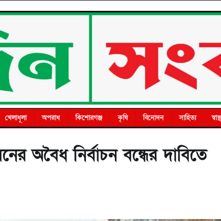
খেলাধূলা
অপরাধ
কিশোরগঞ্জ
কৃষি
বিনোদন
সাহিত্য
স্বাস্থ
নের অবৈধ নির্বাচন বন্ধের দাবিতে