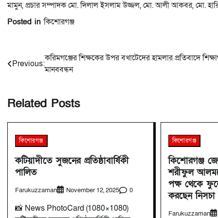
মামুন, প্রচার সম্পাদক মো. দিলাল ইসলাম উজ্জল, মো. আলী আকবর, মো. হারি
Posted in
কিশোরগঞ্জ
Post
করিমগঞ্জের শিক্ষকের উপর বখাটেদের হামলার প্রতিবাদে শিক্ষার
Previous:
মানববন্ধন
navigation
Related Posts
কিশোরগঞ্জ
কিশোরগঞ্জ
কটিয়াদীতে সুজনের প্রতিষ্ঠাবার্ষিকী
কিশোরগঞ্জ জ
পালিত
শরীফুল আলমক
পক্ষ থেকে ফুলে
Farukuzzaman
0
November 12, 2025
করছেন নিসচা
📸 News PhotoCard (1080×1080)
Farukuzzaman