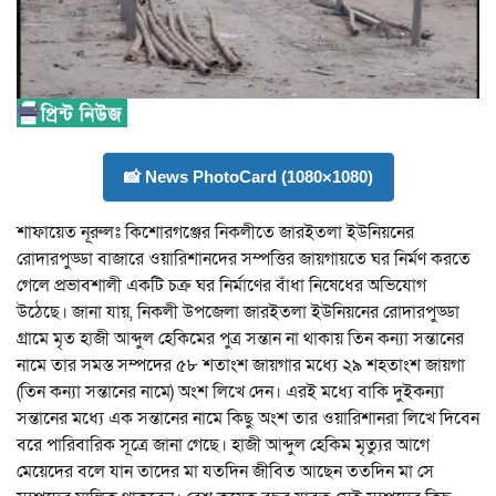
📸 News PhotoCard (1080×1080)
শাফায়েত নূরুলঃ কিশোরগঞ্জের নিকলীতে জারইতলা ইউনিয়নের
রোদারপুড্ডা বাজারে ওয়ারিশানদের সম্পত্তির জায়গায়তে ঘর নির্মণ করতে
গেলে প্রভাবশালী একটি চক্র ঘর নির্মাণের বাঁধা নিষেধের অভিযোগ
উঠেছে। জানা যায়, নিকলী উপজেলা জারইতলা ইউনিয়নের রোদারপুড্ডা
গ্রামে মৃত হাজী আব্দুল হেকিমের পুত্র সন্তান না থাকায় তিন কন্যা সন্তানের
নামে তার সমস্ত সম্পদের ৫৮ শতাংশ জায়গার মধ্যে ২৯ শহতাংশ জায়গা
(তিন কন্যা সন্তানের নামে) অংশ লিখে দেন। এরই মধ্যে বাকি দুইকন্যা
সন্তানের মধ্যে এক সন্তানের নামে কিছু অংশ তার ওয়ারিশানরা লিখে দিবেন
বরে পারিবারিক সূত্রে জানা গেছে। হাজী আব্দুল হেকিম মৃত্যুর আগে
মেয়েদের বলে যান তাদের মা যতদিন জীবিত আছেন ততদিন মা সে