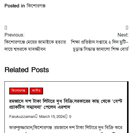
Posted in
কিশোরগঞ্জ
Post
Previous:
Next:
navigation
কিশোরগঞ্জে মেয়ের জামাইকে হত্যার
শিক্ষা প্রতিষ্ঠান সপ্তাহে ২ দিন ছুটি–
দায়ে শ্বশুরকে যাবজ্জীবন
চূড়ান্ত সিদ্ধান্ত জানালো শিক্ষ বোর্ড
Related Posts
কিশোরগঞ্জ
জাতীয়
রমজানে দশ টাকা লিটারে দুধ বিক্রি,সরকারের কাছ থেকে ‘বেস্ট
প্র্যাকটিস সম্মাননা’ পেলেন এরশাদ
Farukuzzaman
March 15, 2024
0
ফারুকুজ্জামান,কিশোরগঞ্জ :রমজানে দশ টাকা লিটারে দুধ বিক্রি করে