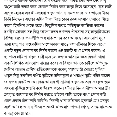
সম্পদের মালিক থাকবেন। বেশ কয়েক বছর যাবত সেই সম্পদের কিছু
অংশে মাটি ভরাট করে দোকান নির্মাণ করে ভাড়া দিয়ে আসছেন। মৃত হাজী
আব্দুল হেকিম এর স্ত্রী জোহরা খাতুন জানান, সমস্ত দোকানের ভাড়ার টাকা
তিনি নিচ্ছেন। এছাড়া জমির টাকা দিয়ে কোন রকম সংসার চালাতে গিয়ে
তাকে হিমশিম খেতে হচ্ছে। কিছুদিন যাবত অভিযুক্ত ব্যাক্তিরা তাদের
দখলীয় দোকান সহ কিছু জায়গা জবর দখলের পাঁয়তারা সহ ভাড়াটিয়াদের
বিভিন্ন ধরনের ভয়-ভীতি ও হুমকি প্রদান করে আসছে। অভিযোগ সূত্রে
জানা যায়, গত কয়েকদিন আগে সকাল সাড়ে দশ ঘটিকার দিকে আরো
একটি নতুন দোকান ঘর নির্মণ করলে এই চক্রটি বাধা প্রদান করেন। এ
ব্যাপারে হামিদা খাতুন বাদী হয়ে ১০ জনকে আসামি করে নিকলী থানা
একটি লিখিত অভিযোগ দায়ের করে। এ বিষয়ে জানতে চাইলে অভিযুক্ত
সেলিম আজাদ হেলিম প্রতিবেদককে বলেন, ‘আমার স্ত্রী মোছাঃ সুফিয়া
খাতুন নিম্ন তফসিল বর্ণিত ভূমিতে দলিলমূলে ৪ শতাংশ ভূমি খরিদ করেন
বোনদের নিকট থেকে। কিন্তু আমার স্ত্রী সুফিয়া খাতুনকে তার ক্রয়কৃত ভূমি
এখনো বুঝিয়ে দেয়নি বলে উল্লেখ করেন। ঘটনার দিন বাদীগণ আমার স্ত্রীর
ক্রয়কৃত জায়গায় ঘর নির্মাণ করতে চাইলে আমি তাতে বাধা প্রদান করি,
কোন প্রকার চাঁদা দাবি করিনি। নিকলী থানা অফিসার ইনচার্জ মোঃ মনসুর
আলী আরিফ জানান, উভয় পক্ষেরই অভিযোগ পাওয়া গেছে, তদন্ত সাপেক্ষে
ব্যবস্থা নেওয়া হবে।