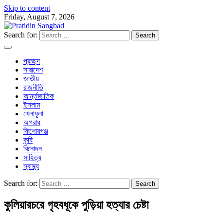
Skip to content
Friday, August 7, 2026
Search for:
প্রচ্ছদ
সারাদেশ
জাতীয়
রাজনীতি
আর্ন্তজাতিক
ইসলাম
খেলাধূলা
অপরাধ
কিশোরগঞ্জ
কৃষি
বিনোদন
সাহিত্য
স্বাস্থ্য
Search for:
কুলিয়ারচরে গৃহবধূকে পুড়িয়া হত্যার চেষ্টা