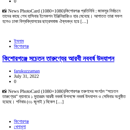
0
📸 News PhotoCard (1080×1080)কিশোরগঞ্জ প্রতিনিধি : জাকসুর নির্বাচনে
তাদের কাছে শেখ হাসিনার ইলেকশন ইঞ্জিনিয়ারিংও হার মেনেছে। আপাতত তারা সফল
হলেও ঢাকা বিশ্ববিদ্যালয়ের ছাত্রসমাজ ঐক্যবদ্ধ হয়ে […]
ইসলাম
কিশোরগঞ্জ
কিশোরগঞ্জে সচেতন তারুণ্যের আরবী নববর্ষ উদযাপন
farukuzzaman
July 31, 2022
0
📸 News PhotoCard (1080×1080)কিশোরগঞ্জ তরুণদের সংগঠন “সচেতন
তারুণ্যের” ব্যানারে ১ মুহাররম আরবী নববর্ষ উপলক্ষে নববর্ষ উদযাপন ও সেমিনার অনুষ্ঠিত
হয়েছে। শনিবার (৩১ জুলাই ) বিকেল […]
কিশোরগঞ্জ
খেলাধূলা