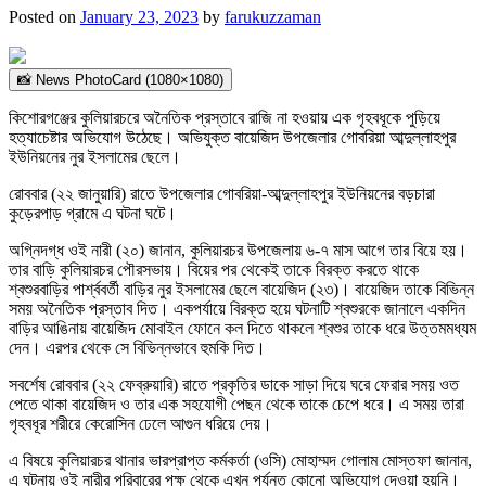
Posted on
January 23, 2023
by
farukuzzaman
📸 News PhotoCard (1080×1080)
কিশোরগঞ্জের কুলিয়ারচরে অনৈতিক প্রস্তাবে রাজি না হওয়ায় এক গৃহবধূকে পুড়িয়ে
হত্যাচেষ্টার অভিযোগ উঠেছে। অভিযুক্ত বায়েজিদ উপজেলার গোবরিয়া আব্দুল্লাহপুর
ইউনিয়নের নুর ইসলামের ছেলে।
রোববার (২২ জানুয়ারি) রাতে উপজেলার গোবরিয়া-আব্দুল্লাহপুর ইউনিয়নের বড়চারা
কুড়েরপাড় গ্রামে এ ঘটনা ঘটে।
অগ্নিদগ্ধ ওই নারী (২০) জানান, কুলিয়ারচর উপজেলায় ৬-৭ মাস আগে তার বিয়ে হয়।
তার বাড়ি কুলিয়ারচর পৌরসভায়। বিয়ের পর থেকেই তাকে বিরক্ত করতে থাকে
শ্বশুরবাড়ির পার্শ্ববর্তী বাড়ির নুর ইসলামের ছেলে বায়েজিদ (২৩)। বায়েজিদ তাকে বিভিন্ন
সময় অনৈতিক প্রস্তাব দিত। একপর্যায়ে বিরক্ত হয়ে ঘটনাটি শ্বশুরকে জানালে একদিন
বাড়ির আঙিনায় বায়েজিদ মোবাইল ফোনে কল দিতে থাকলে শ্বশুর তাকে ধরে উত্তমমধ্যম
দেন। এরপর থেকে সে বিভিন্নভাবে হুমকি দিত।
সবর্শেষ রোববার (২২ ফেব্রুয়ারি) রাতে প্রকৃতির ডাকে সাড়া দিয়ে ঘরে ফেরার সময় ওত
পেতে থাকা বায়েজিদ ও তার এক সহযোগী পেছন থেকে তাকে চেপে ধরে। এ সময় তারা
গৃহবধূর শরীরে কেরোসিন ঢেলে আগুন ধরিয়ে দেয়।
এ বিষয়ে কুলিয়ারচর থানার ভারপ্রাপ্ত কর্মকর্তা (ওসি) মোহাম্মদ গোলাম মোস্তফা জানান,
এ ঘটনায় ওই নারীর পরিবারের পক্ষ থেকে এখন পর্যন্ত কোনো অভিযোগ দেওয়া হয়নি।