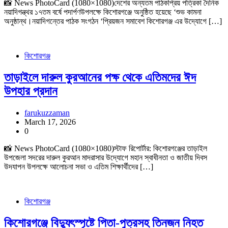
📸 News PhotoCard (1080×1080)দেশের অন্যতম পাঠকপ্রিয় পত্রিকা দৈনিক
নয়াদিগন্ত্থর ১৭তম বর্ষে পদার্পণউপলক্ষে কিশোরগঞ্জে অনুষ্ঠিত হয়েছে ‘শুভ কামনা
অনুষ্ঠান্থ।নয়াদিগন্তের পাঠক সংগঠন ‘প্রিয়জন সমাবেশ কিশোরগঞ্জ এর উদ্যোগে […]
কিশোরগঞ্জ
তাড়াইলে দারুল কুরআনের পক্ষ থেকে এতিমদের ঈদ
উপহার প্রদান
farukuzzaman
March 17, 2026
0
📸 News PhotoCard (1080×1080)স্টাফ রিপোর্টার: কিশোরগঞ্জের তাড়াইল
উপজেলা সদরের দারুল কুরআন মাদরাসার উদ্যোগে মহান স্বাধীনতা ও জাতীয় দিবস
উদযাপন উপলক্ষে আলোচনা সভা ও এতিম শিক্ষার্থীদের […]
কিশোরগঞ্জ
কিশোরগঞ্জে বিদ্যুৎস্পৃষ্টে পিতা-পুত্রসহ তিনজন নিহত