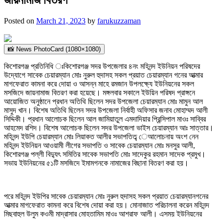
Posted on
March 21, 2023
by
farukuzzaman
📸 News PhotoCard (1080×1080)
কিশোরগঞ্জ প্রতিনিধি ঃকিশোরগঞ্জ সদর উপজেলার ৪নং মহিনন্দ ইউনিয়ন পরিষদের
উদ্যোগে সাবেক চেয়ারম্যান মোঃ নুরুল হুদাসহ সকল প্রয়াত চেয়ারম্যান গনের আত্মার
মাগফেরাত কামনা করে দোয়া ও আসন্ন মাহে রমজান উপলক্ষ্যে ইউনিয়নের সকল
মসজিদে জায়নামাজ বিতরণ করা হয়েছে। মঙ্গলবার সকালে ইউয়িন পরিষদ প্রাঙ্গনে
আয়োজিত অনুষ্ঠানে প্রধান অতিথি ছিলেন সদর উপজেলা চেয়ারম্যান মোঃ মামুন আল
মাসুদ খান। বিশেষ অতিথি ছিলেন সদর উপজেলা নির্বাহী অফিসার জনাব মোহাম্মদ আলী
সিদ্দিকী। প্রধান আলোচক ছিলেন আল জামিয়াতুল এমদাদিয়ার প্রিন্সিপাল মাওঃ সাব্বির
আহমেদ রশিদ। বিশেষ আলোচক ছিলেন সদর উপজেলা ভাইস চেয়ারম্যান আঃ সাত্তার।
মহিনন্দ ইউপি চেয়ারম্যান মোঃ লিয়াকত আলীর সভাপতিত্ব্ েআলোচনায় অংশ নেন
মহিনন্দ ইউনিয়ন আওয়ামী লীগের সভাপতি ও সাবেক চেয়ারম্যান মোঃ মনসুর আলী,
কিশোরগঞ্জ পল্লী বিদ্যুৎ সমিতির সাবেক সভাপতি মোঃ সাদেকুর রহমান সাদেক প্রমুখ।
সভায় ইউনিয়নের ৫১টি মসজিদে ইমামগনকে নামাজের বিছানা বিতরণ করা হয়।
পরে মহিনন্দ ইউপির সাবেক চেয়ারম্যান মোঃ নুরুল হুদাসহ সকল প্রয়াত চেয়ারম্যানগনের
আত্মার মাগফেরাত কামনা করে বিশেষ দোয়া করা হয়। মোনাজাত পরিচালনা করেন মহিনন্দ
মিছবাহুল উলুম কওমী মাদ্রাসার মোহতামিম মাওঃ আশরাফ আলী। এসময় ইউনিয়নের