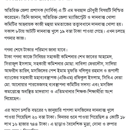
অতিরিক্ত জেলা প্রশাসক (সার্বিক) এ টি এম ফরহাদ চৌধুরী বিষয়টি নিশ্চিত
করেছেন। তিনি জানান, অতিরিক্ত জেলা ম্যাজিস্ট্রেট ও দানবাক্স খোলা
কমিটির আহ্বায়ক কাজী মহুয়া মমতাজের তত্ত্বাবধানে দানবাক্স খোলা হয়।
সকাল ৮টায় আটটি দানবাক্স খুলে ১৯ বস্তা টাকা পাওয়া গেছে। এখন চলছে
গণনার কাজ।
গণনা শেষে টাকার পরিমাণ জানা যাবে।
টাকা গণনা কাজে সিনিয়র সহাকরী কমিশনার শেখ জাবের আহমেদ,
সিরাজুল ইসলাম, সহকারী কমিশনার মোছা. নাবিলা ফেরদৌস, সাদিয়া
আফরীন তারিন, মসজিদের পেশ ইমাম মুফতি খলিলুর রহমান ও রূপালী
ব্যাংকের সহকারী মহাব্যবস্থাপক (এজিএম) রফিকুল ইসলাম, সিবিএ নেতা
মো. আনোয়ার পারভেজসহ ব্যবস্থাপনা কমিটির সদস্য এবং মসজিদ
কমপ্লেক্সে অবস্থিত মাদরাসা ও এতিমখানার শিক্ষক-শিক্ষার্থীরা অংশ
নিয়েছেন।
এর আগে চলতি বছরের ৭ জানুয়ারি পাগলা মসজিদের দানবাক্স খুলে
পাওয়া গিয়েছিল ২০ বস্তা টাকা। দিনভর গুনে পাওয়া গিয়েছিল ৪ কোটি ১৮
লাখ ১৬ হাজার ৭৪৪ টাকা। এ ছাড়াও বৈদেশিক মুদ্রা, সোনা ও রুপার