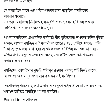
অলংকারও মিলেছিল।
সে সময় তিন মাসে এই পরিমাণ টাকা জমা পড়েছিল মসজিদের
দানবাক্সগুলোতে।
এছাড়াও মসজিদে নিয়মিত হাঁস-মুরগি, গরু-ছাগলসহ বিভিন্ন ধরনের
জিনিসপত্র দান করেন অসংখ্য মানুষ।
পাগলা মসজিদের প্রশাসনিক কর্মকর্তা বীর মুক্তিযোদ্ধা শওকত উদ্দিন ভূঁইয়া
জানান, পাগলা মসজিদ ও ইসলামী কমপ্লেক্সের খরচ চালিয়ে দানের বাকি
টাকা ব্যাংকে জমা রাখা হয়। এ থেকে জেলার বিভিন্ন মসজিদ, মাদ্রাসা ও
এতিমখানায় অনুদান দেয়া হয়। অসহায় ও জটিল রোগে আক্রান্তদের
সহায়তাও করা হয়।
মসজিদের পেশ ইমাম মুফতি খলিলুর রহমান জানান, প্রতিদিনই দেশের
বিভিন্ন প্রান্তের মানুষ এসে দান করছেন এই মসজিদে।
কিশোরগঞ্জ শহরের হারুয়া এলাকায় নরসুন্দা নদীর তীরে প্রায় ৩ একর ৮৮
শতাংশ জমিতে অবস্থিত পাগলা মসজিদ।
Posted in
কিশোরগঞ্জ