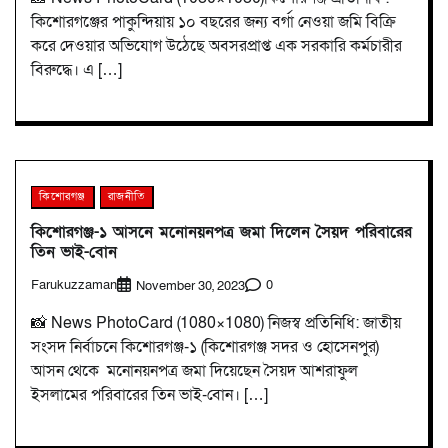
কিশোরগঞ্জের পাকুন্দিয়ায় ১০ বছরের জন্য বর্গা নেওয়া জমি বিক্রি
করে দেওয়ার অভিযোগ উঠেছে অবসরপ্রাপ্ত এক সরকারি কর্মচারীর
বিরুদ্ধে। এ […]
কিশোরগঞ্জ
রাজনীতি
কিশোরগঞ্জ-১ আসনে মনোনয়নপত্র জমা দিলেন সৈয়দ পরিবারের
তিন ভাই-বোন
Farukuzzaman
0
November 30, 2023
📸 News PhotoCard (1080×1080) নিজস্ব প্রতিনিধি: জাতীয়
সংসদ নির্বাচনে কিশোরগঞ্জ-১ (কিশোরগঞ্জ সদর ও হোসেনপুর)
আসন থেকে মনোনয়নপত্র জমা দিয়েছেন সৈয়দ আশরাফুল
ইসলামের পরিবারের তিন ভাই-বোন। […]