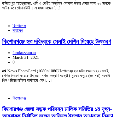
বাজিতপুরে আগ্নেয়াস্ত্র, গুলি ও দেশীয় অস্ত্রসহ এলাকায় মহড়া দেয়ার সময় ২২ জনকে
আটক করে যৌথবাহিনী। এ সময় তাদের […]
কিশোরগঞ্জ
সারাদেশ
কিশোরগঞ্জে হত দরিদ্রকে সেলাই মেশিন দিয়েছে উত্তরণ
farukuzzaman
March 31, 2021
0
📸 News PhotoCard (1080×1080)কিশোরগঞ্জঃ হত দরিদ্রদের মধ্যে সেলাই
মেশিন বিতরণ করেছে উত্তরণ সমাজ কল্যাণ সংস্থা। বুধবার দুপুরে (৩১ মার্চ) সরকারী
শিশু পরিবার বালিকা কার্যালয়ে এক […]
কিশোরগঞ্জ
কিশোরগঞ্জ জেলা সড়ক পরিবহন মালিক সমিতির ১ম যুগ্ন-
আহবায়ক নির্বাচিত হলেন আমিনুল ইসলাম আশফাক নিসচা