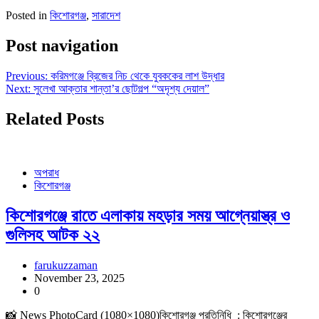
Posted in
কিশোরগঞ্জ
,
সারাদেশ
Post navigation
Previous:
করিমগঞ্জে ব্রিজের নিচ থেকে যুবককের লাশ উদ্ধার
Next:
সুলেখা আক্তার শান্তা’র ছোটগল্প “অদৃশ্য দেয়াল”
Related Posts
অপরাধ
কিশোরগঞ্জ
কিশোরগঞ্জে রাতে এলাকায় মহড়ার সময় আগ্নেয়াস্ত্র ও
গুলিসহ আটক ২২
farukuzzaman
November 23, 2025
0
📸 News PhotoCard (1080×1080)কিশোরগঞ্জ প্রতিনিধি : কিশোরগঞ্জের