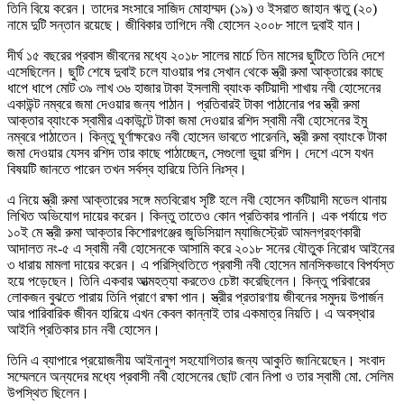
তিনি বিয়ে করেন। তাদের সংসারে সাজিদ মোহাম্মদ (১৯) ও ইসরাত জাহান ঋতু (২০)
নামে দুটি সন্তান রয়েছে। জীবিকার তাগিদে নবী হোসেন ২০০৮ সালে দুবাই যান।
দীর্ঘ ১৫ বছরের প্রবাস জীবনের মধ্যে ২০১৮ সালের মার্চে তিন মাসের ছুটিতে তিনি দেশে
এসেছিলেন। ছুটি শেষে দুবাই চলে যাওয়ার পর সেখান থেকে স্ত্রী রুমা আক্তারের কাছে
ধাপে ধাপে মোট ৩৯ লাখ ৩৬ হাজার টাকা ইসলামী ব্যাংক কটিয়াদী শাখায় নবী হোসেনের
একাউন্ট নম্বরে জমা দেওয়ার জন্য পাঠান। প্রতিবারই টাকা পাঠানোর পর স্ত্রী রুমা
আক্তার ব্যাংকে স্বামীর একাউন্টে টাকা জমা দেওয়ার রশিদ স্বামী নবী হোসেনের ইমু
নম্বরে পাঠাতেন। কিন্তু ঘূর্ণাক্ষরেও নবী হোসেন ভাবতে পারেননি, স্ত্রী রুমা ব্যাংকে টাকা
জমা দেওয়ার যেসব রশিদ তার কাছে পাঠাচ্ছেন, সেগুলো ভুয়া রশিদ। দেশে এসে যখন
বিষয়টি জানতে পারেন তখন সর্বস্ব হারিয়ে তিনি নিঃস্ব।
এ নিয়ে স্ত্রী রুমা আক্তারের সঙ্গে মতবিরোধ সৃষ্টি হলে নবী হোসেন কটিয়াদী মডেল থানায়
লিখিত অভিযোগ দায়ের করেন। কিন্তু তাতেও কোন প্রতিকার পাননি। এক পর্যায়ে গত
১০ই মে স্ত্রী রুমা আক্তার কিশোরগঞ্জের জুডিসিয়াল ম্যাজিস্ট্রেট আমলগ্রহণকারী
আদালত নং-৫ এ স্বামী নবী হোসেনকে আসামি করে ২০১৮ সনের যৌতুক নিরোধ আইনের
৩ ধারায় মামলা দায়ের করেন। এ পরিস্থিতিতে প্রবাসী নবী হোসেন মানসিকভাবে বিপর্যস্ত
হয়ে পড়েছেন। তিনি একবার আত্মহত্যা করতেও চেষ্টা করেছিলেন। কিন্তু পরিবারের
লোকজন বুঝতে পারায় তিনি প্রাণে রক্ষা পান। স্ত্রীর প্রতারণায় জীবনের সমুদয় উপার্জন
আর পারিবারিক জীবন হারিয়ে এখন কেবল কান্নাই তার একমাত্র নিয়তি। এ অবস্থার
আইনি প্রতিকার চান নবী হোসেন।
তিনি এ ব্যাপারে প্রয়োজনীয় আইনানুগ সহযোগিতার জন্য আকুতি জানিয়েছেন। সংবাদ
সম্মেলনে অন্যদের মধ্যে প্রবাসী নবী হোসেনের ছোট বোন নিপা ও তার স্বামী মো. সেলিম
উপস্থিত ছিলেন।