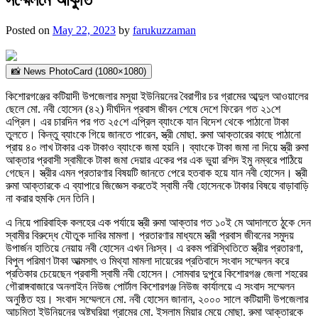
Posted on
May 22, 2023
by
farukuzzaman
📸 News PhotoCard (1080×1080)
কিশোরগঞ্জের কটিয়াদী উপজেলার মসূয়া ইউনিয়নের বৈরাগীর চর গ্রামের আব্দুল আওয়ালের
ছেলে মো. নবী হোসেন (৪২) দীর্ঘদিন প্রবাস জীবন শেষে দেশে ফিরেন গত ২১শে
এপ্রিল। এর চারদিন পর গত ২৫শে এপ্রিল ব্যাংকে যান বিদেশ থেকে পাঠানো টাকা
তুলতে। কিন্তু ব্যাংকে গিয়ে জানতে পারেন, স্ত্রী মোছা. রুমা আক্তারের কাছে পাঠানো
প্রায় ৪০ লাখ টাকার এক টাকাও ব্যাংকে জমা হয়নি। ব্যাংকে টাকা জমা না দিয়ে স্ত্রী রুমা
আক্তার প্রবাসী স্বামীকে টাকা জমা দেয়ার একের পর এক ভুয়া রশিদ ইমু নম্বরে পাঠিয়ে
গেছেন। স্ত্রীর এমন প্রতারণার বিষয়টি জানতে পেরে হতবাক হয়ে যান নবী হোসেন। স্ত্রী
রুমা আক্তারকে এ ব্যাপারে জিজ্ঞেস করতেই স্বামী নবী হোসেনকে টাকার বিষয়ে বাড়াবাড়ি
না করার হুমকি দেন তিনি।
এ নিয়ে পারিবাহিক কলহের এক পর্যায়ে স্ত্রী রুমা আক্তার গত ১০ই মে আদালতে ঠুকে দেন
স্বামীর বিরুদ্ধে যৌতুক দাবির মামলা। প্রতারণার মাধ্যমে স্ত্রী প্রবাস জীবনের সমুদয়
উপার্জন হাতিয়ে নেয়ায় নবী হোসেন এখন নিঃস্ব। এ রকম পরিস্থিতিতে স্ত্রীর প্রতারণা,
বিপুল পরিমাণ টাকা আত্মসাৎ ও মিথ্যা মামলা দায়েরের প্রতিবাদে সংবাদ সম্মেলন করে
প্রতিকার চেয়েছেন প্রবাসী স্বামী নবী হোসেন। সোমবার দুপুরে কিশোরগঞ্জ জেলা শহরের
গৌরাঙ্গবাজারে অনলাইন নিউজ পোর্টাল কিশোরগঞ্জ নিউজ কার্যালয়ে এ সংবাদ সম্মেলন
অনুষ্ঠিত হয়। সংবাদ সম্মেলনে মো. নবী হোসেন জানান, ২০০০ সালে কটিয়াদী উপজেলার
আচমিতা ইউনিয়নের অষ্টঘরিয়া গ্রামের মো. ইসলাম মিয়ার মেয়ে মোছা. রুমা আক্তারকে