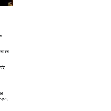
এক
করা হয়,
পরই
পর
 আমার