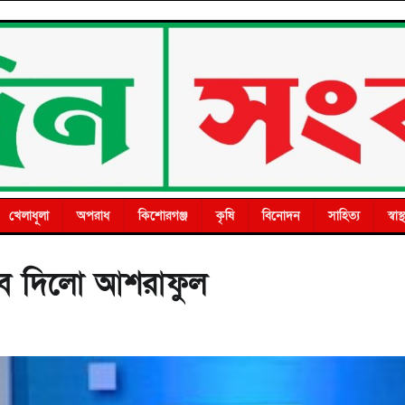
খেলাধূলা
অপরাধ
কিশোরগঞ্জ
কৃষি
বিনোদন
সাহিত্য
স্বাস্থ
স্তাব দিলো আশরাফুল