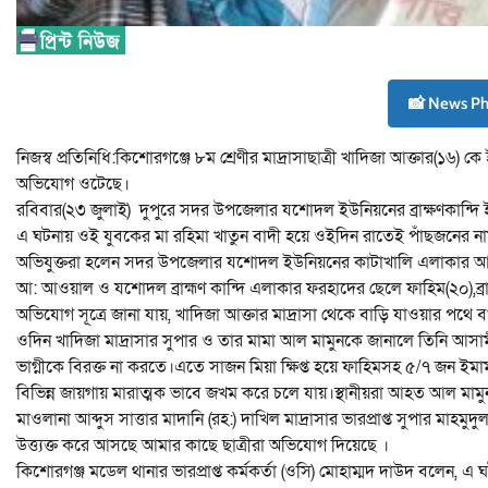
📸 News P
নিজস্ব প্রতিনিধি:কিশোরগঞ্জে ৮ম শ্রেণীর মাদ্রাসাছাত্রী খাদিজা আক্তার(
অভিযোগ ওটেছে।
রবিবার(২৩ জুলাই) দুপুরে সদর উপজেলার যশোদল ইউনিয়নের ব্রাক্ষণকান্দি
এ ঘটনায় ওই যুবকের মা রহিমা খাতুন বাদী হয়ে ওইদিন রাতেই পাঁছজনের 
অভিযুক্তরা হলেন সদর উপজেলার যশোদল ইউনিয়নের কাটাখালি এলাকার আ: 
আ: আওয়াল ও যশোদল ব্রাহ্মণ কান্দি এলাকার ফরহাদের ছেলে ফাহিম(২০),ব্র
অভিযোগ সূত্রে জানা যায়, খাদিজা আক্তার মাদ্রাসা থেকে বাড়ি যাওয়ার পথে ব
ওদিন খাদিজা মাদ্রাসার সুপার ও তার মামা আল মামুনকে জানালে তিনি আসা
ভাগ্নীকে বিরক্ত না করতে।এতে সাজন মিয়া ক্ষিপ্ত হয়ে ফাহিমসহ ৫/৭ জন ইমা
বিভিন্ন জায়গায় মারাত্মক ভাবে জখম করে চলে যায়।স্থানীয়রা আহত আল 
মাওলানা আব্দুস সাত্তার মাদানি (রহ:) দাখিল মাদ্রাসার ভারপ্রাপ্ত সুপার মাহম
উত্ত্যক্ত করে আসছে আমার কাছে ছাত্রীরা অভিযোগ দিয়েছে ।
কিশোরগঞ্জ মডেল থানার ভারপ্রাপ্ত কর্মকর্তা (ওসি) মোহাম্মদ দাউদ বলেন, 