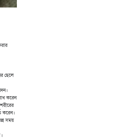
করার
ের ছেলে
 দেন।
ুরোধ করেন
ে শরীরের
তি করেন।
ন্ন সময়
ে।