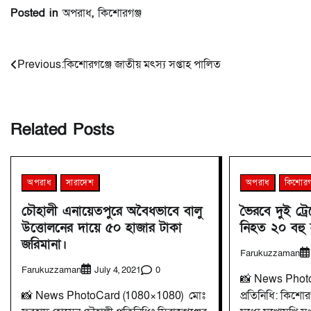
Posted in
অপরাধ
,
কিশোরগঞ্জ
Post
Previous:
কিশোরগঞ্জে জাতীয় মৎস্য সপ্তাহ পালিত
navigation
Related Posts
অপরাধ
সারাদেশ
অপরাধ
কিশোরগ
চৌহালী এনায়েতপুরে অবৈধভাবে বালু
ভৈরবে দুই ট্রে
উত্তোলনের দায়ে ৫০ হাজার টাকা
নিহত ২০ বহু 
জরিমানা।
Farukuzzaman
Farukuzzaman
0
July 4, 2021
📸 News Phot
📸 News PhotoCard (1080×1080) মোঃ
প্রতিনিধি: কিশোরগ