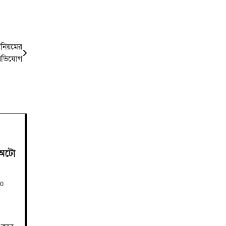
নিয়মের
ভিযোগ
 অটো
0