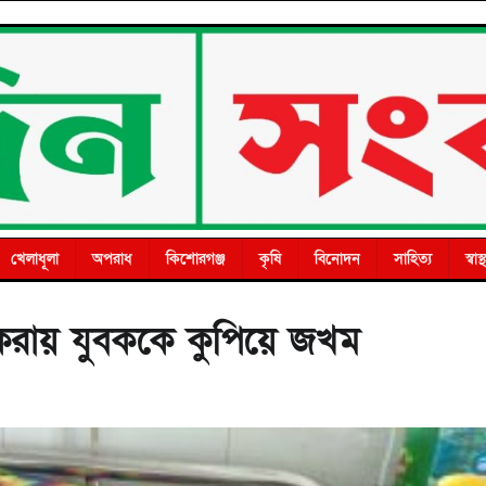
খেলাধূলা
অপরাধ
কিশোরগঞ্জ
কৃষি
বিনোদন
সাহিত্য
স্বাস্থ
াদ করায় যুবককে কুপিয়ে জখম