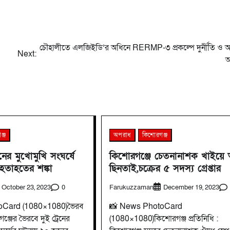
চৌহালীতে এলজিইডি’র অধিনে RERMP-৩ প্রকল্পে দুর্নীতি ও অ
Next:
অ
ঞ্জ
অপরাধ
কিশোরগঞ্জ
নের মুখোমুখি সংঘর্ষে
কিশোরগঞ্জে চেতনানাশক খাইয়ে
হতাহতের শঙ্কা
ছিনতাই,চক্রের ৫ সদস্য গ্রেপ্তার
0
Farukuzzaman
October 23, 2023
December 19, 2023
oCard (1080×1080)ভৈরব
📸 News PhotoCard
ঞ্জের ভৈরবে দুই ট্রেনের
(1080×1080)কিশোরগঞ্জ প্রতিনিধি :