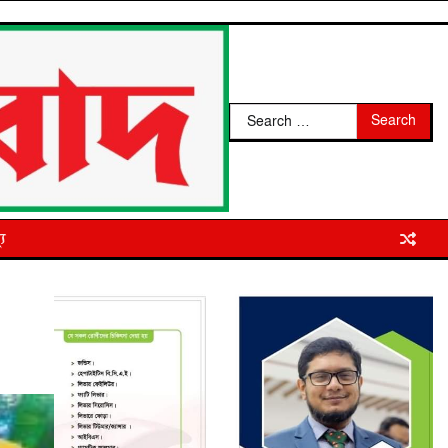
Search
for:
্য