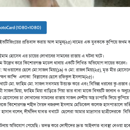
hotoCard (1080×1080)
১৬) কে ইভটিজিংয়ের প্রতিবাদ করায় আল মামুন(২৫) নামের এক যুবককে কুপিয়ে জখম 
 ইমাম হোসেন এর চায়ের দোখানের সামনের রাস্তায় এ ঘটনা ঘটে।
নাম উল্লেখ করে কিশোরগঞ্জ মডেল থানায় একটি লিখিত অভিযোগ দায়ের করেন।
আওয়ালের ছেলে মো:সাজন মিয়া(১৯) ও মো: রাজন মিয়া(২৫), মৃত মীর হোসেন
াহ্মণ কান্দি এলাকা বিল্লালের ছেলে রফিকুল ইসলাম(২৫)।
খাটে মো. ফাহিম মো. সাজন সবসময় উত্ত্যক্ত করে এবং বিভিন্ন ধরনের কু-প্রস্তাব
মী সাজন মিয়া, ফাহিম মিয়া বাড়িতে গিয়া তার বাবা মাকে বিষয়টি জানান ও অন
ম হোসেনের চা দোখানের সামনের রাস্তায় সাজন দেশীয় অস্ত্র চাপাতি দিয়ে কুপিয়
মামুনকে কিশোরগঞ্জ শহীদ সৈয়দ নজরুল ইসলাম মেডিকেল কলেজ হাসপাতালে ভর্
ুদুল হাসান বলেন, দীর্ঘদিন যাবত বখাটে ছেলেরা আমার মাদ্রাসার ছাত্রীদেরকে বিভি
এ ঘটনায় অভিযোগ পেয়েছি। তদন্ত করে দোষীদের দ্রুত আইনগত ব্যবস্থা নেওয়া হব