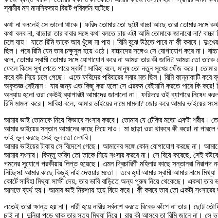
স্বামীর মন মানসিকতায় বিরাট পরিবর্তন ঘটেছে।
কথা না বললেই সে ভালো থাকে। ফরিদ তোমার তো দুটো বাচ্চা আছে তারা তোমার সঙ্গে কথা 
কথা বলব না, বাচ্চারা তার বাবার সঙ্গে কথা বলতে চায় এটা আমি তোমাকে জানাবো না? বাচ্
চলে যায়। যাতে রিমি তাকে আর খুঁজে না পায়। রিমি বুঝে উঠতে পারে না কী করবে। দুঃখ
ছিল। পরে রিমি যেন তার চক্ষুসুল হয়ে ওঠে। বাচ্চাদের সঙ্গেও সে যোগাযোগ করে না। ‌ব
বলে, তোমার স্বামী তোমার সঙ্গে যোগাযোগ করে না আমরা তার কী জানি? আমরা তো তাকে কো
ফেলে কিসে সুখ পেতে পারে স্বামী! সাবিহা বলে, মানুষ তো নতুন সুখের খোঁজ করে। তোমার স
করে বউ নিয়ে চলে গেছে। এতে ফরিদের পরিবারের সবার মত ছিল। রিমি কান্নাকাটি করে ব্য
অকৃতজ্ঞ বেইমান। যার জন্য এত কিছু করা হলো সে এরকম বেইমানি করতে পারে কি করে! 
অন্যায় হলো ওরা কেউই ব্যাপারটা আমাদের জানালো না। ফরিদরে ওই ব্যাপারে নিষেধ ক
রিমি মামলা করে। সাবিহা বলে, আমার ভাইয়ের নামে মামলা? জোর করে আমার ভাইয়ের সংসা
আমার ভাই তোমাকে নিয়ে কিভাবে সংসার করবে। তোমার যে ঢেঁকির মতো একটা শরীর। তোমাকে
আমার ভাইয়ের সন্তান আমাদের কাছে দিয়ে দাও। মা ছাড়া ওরা থাকবে কী করে! না পারলে 
ভাই ভুল করছে সেই ভুল তো দেখবি।
আমার ভাইয়ের টাকায় সে বিদেশে গেছে। আমাদের সঙ্গে কোন যোগাযোগ করছে না। আমাকে র
আমার সংসার। কিন্তু ফরিদ তো তাকে নিয়ে সংসার করবে না। সে বিয়ে করেছে, সেই বউকে নি
গমনের সুযোগে পরকীয়ায় লিপ্ত হয়েছে। এমন দ্বিচারিণী মহিলার কাছে সন্তানরা নিরাপদ
নিচ্ছিস! আমার কাছে কিছুই নাই দেওয়ার মতো। তবে হ্যাঁ আমার স্বামী আমার নামে মিথ্য
কোর্টে সাবিহা মিথ্যা সাক্ষী দেয়, তার ভাবি বাড়িতে অন্য পুরুষ নিয়ে থেকেছে। একথা 
আনতে ব্যর্থ হয়। আমার ভাই নিরুপায় হয়ে বিয়ে করে। কী করবে তার তো একটা সংসারের
এতেই তারা ক্ষান্ত হয় না। নারী হয়ে নারীর সর্বনাশ করতে বিবেক কাঁপে না তার। ছোট তৌহ
চাই না। দুনিয়া পড়ে থাক তার সত্য মিথ্যা নিয়ে। রায় কী আসবে তা রিমি জানে না। সে ভা