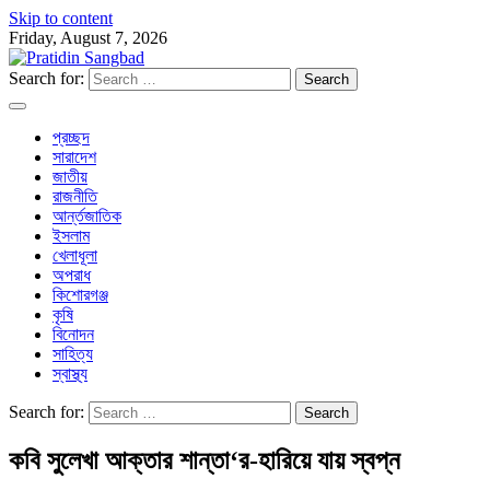
Skip to content
Friday, August 7, 2026
Search for:
প্রচ্ছদ
সারাদেশ
জাতীয়
রাজনীতি
আর্ন্তজাতিক
ইসলাম
খেলাধূলা
অপরাধ
কিশোরগঞ্জ
কৃষি
বিনোদন
সাহিত্য
স্বাস্থ্য
Search for:
কবি সুলেখা আক্তার শান্তা‘র-হারিয়ে যায় স্বপ্ন