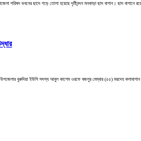
পরিষদ ভবনের ছাদে গড়ে তোলা হয়েছে দৃষ্টিনন্দন মনকাড়া ছাদ বাগান। ছাদ বাগানে রয়েছ
দ্ধার
উপজেলার বুরুদিয়া ইউপি সদস্য আবুল কাশেম ওরফে বজলুর মেম্বার (৫৫) মরদেহ কলাবাগান