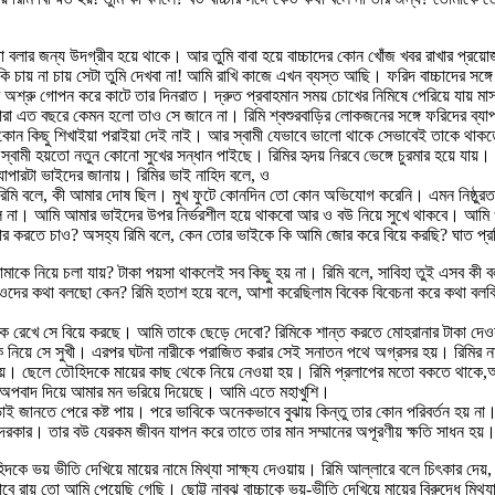
বলার জন্য উদগ্রীব হয়ে থাকে। আর তুমি বাবা হয়ে বাচ্চাদের কোন খোঁজ খবর রাখার প্রয়
চা কি চায় না চায় সেটা তুমি দেখবা না! আমি রাখি কাজে এখন ব্যস্ত আছি। ফরিদ বাচ্চাদে
ের অশ্রু গোপন করে কাটে তার দিনরাত। দ্রুত প্রবাহমান সময় চোখের নিমিষে পেরিয়ে যায়
াচ্চারা এত বছরে কেমন হলো তাও সে জানে না। রিমি শ্বশুরবাড়ির লোকজনের সঙ্গে ফরিদের ব
ন কিছু শিখাইয়া পরাইয়া দেই নাই। আর স্বামী যেভাবে ভালো থাকে সেভাবেই তাকে থাকতে দে
্বামী হয়তো নতুন কোনো সুখের সন্ধান পাইছে। রিমির হৃদয় নিরবে ভেঙ্গে চুরমার হয়ে যায়
াপারটা ভাইদের জানায়। রিমির ভাই নাহিদ বলে, ও
রিমি বলে, কী আমার দোষ ছিল। মুখ ফুটে কোনদিন তো কোন অভিযোগ করেনি। এমন নিষ্ঠুরত
রল না। আমি আমার ভাইদের উপর নির্ভরশীল হয়ে থাকবো আর ও বউ নিয়ে সুখে থাকবে। আমি
র করতে চাও? অসহ্য রিমি বলে, কেন তোর ভাইকে কি আমি জোর করে বিয়ে করছি? ঘাত প্রতিঘ
 নিয়ে চলা যায়? টাকা পয়সা থাকলেই সব কিছু হয় না। রিমি বলে, সাবিহা তুই এসব কী ব
ওদের কথা বলছো কেন? রিমি হতাশ হয়ে বলে, আশা করেছিলাম বিবেক বিবেচনা করে কথা বলবি। 
েখে সে বিয়ে করছে। আমি তাকে ছেড়ে দেবো? রিমিকে শান্ত করতে মোহরানার টাকা দেওয়া 
য়ে সে সুখী। এরপর ঘটনা নারীকে পরাজিত করার সেই সনাতন পথে অগ্রসর হয়। রিমির নামে মিথ্
 নয়। ছেলে তৌহিদকে মায়ের কাছ থেকে নিয়ে নেওয়া হয়। রিমি প্রলাপের মতো বকতে থাকে,আ
া অপবাদ দিয়ে আমার মন ভরিয়ে দিয়েছে। আমি এতে মহাখুশি।
তার ভাই জানতে পেরে কষ্ট পায়। পরে ভাবিকে অনেকভাবে বুঝায় কিন্তু তার কোন পরিবর্তন হয়
 দরকার। তার বউ যেরকম জীবন যাপন করে তাতে তার মান সম্মানের অপূরণীয় ক্ষতি সাধন হয়
িদকে ভয় ভীতি দেখিয়ে মায়ের নামে মিথ্যা সাক্ষ্য দেওয়ায়। রিমি আল্লারে বলে চিৎকার দে
বে রায় তো আমি পেয়েছি গেছি। ছোট্ট নাবুঝ বাচ্চাকে ভয়-ভীতি দেখিয়ে মায়ের বিরুদ্ধে ম