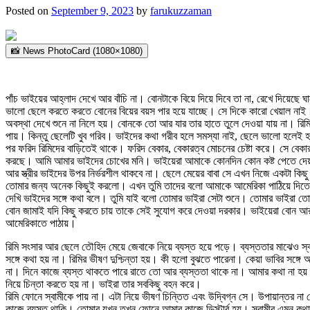
Posted on
September 9, 2023
by
farukuzzaman
📸 News PhotoCard (1080×1080)
পাঁচ ভাইয়ের আহ্লাদ দেখে আর বাঁচি না। বোনটাকে বিয়ে দিয়ে দিবে তা না, রেখে দিয়
ভালো ছেলে করতে করতে বোনের বিয়ের বয়স পার হয়ে যাচ্ছে। সে দিকে কারো খেয়াল নাই।
অবস্থা দেখে শুনে না নিলে হয়। বোনকে তো আর যার তার হাতে তুলে দেওয়া যায় না। রিম
পায়। কিন্তু ছেলেটি খুব গরিব। ভাইদের কথা গরীব হলে সমস্যা নাই, ছেলে ভালো হলেই হলো
পর ফরিদ রিমিদের বাড়িতেই থাকে। ফরিদ বেকার, বেকারত্ব মোচনের চেষ্টা করে। সে বেকা
করছে‌। আমি আমার ভাইদের চোখের মনি।‌ ভাইয়েরা আমাকে কোনদিন কোন কষ্ট পেতে দেয় ন
আর স্ত্রীর ভাইদের উপর নির্ভরশীল থাকবে না। ছেলে মেয়ের বাবা সে এখন নিজে একটা কিছু
তোমার জন্য অনেক কিছুই করলো। এখন তুমি তাদের বলো আমাকে আমেরিকা পাঠিয়ে দিতে, দ
দেখি ভাইদের সঙ্গে কথা বলে। তুমি যাই বলো তোমার ভাইরা সেটা শুনে। তোমার ভাইরা তো
বোন জামাই যদি কিছু করতে চায় তাকে সেই সুযোগ করে দেওয়া দরকার। ভাইয়েরা বোন আর 
আমেরিকাতে পাঠায়।
রিমি সংসার আর ছেলে তৌহিদ মেয়ে জেবাকে নিয়ে ব্যস্ত হয়ে পড়ে। ব্যস্ততার মাঝেও 
সঙ্গে কথা হয় না। রিমির ভীষণ দুশ্চিন্তা হয়। কী হলো বুঝতে পারেনা। কেয়া ভাবির সঙ্গ
না। দিনে কাজে ব্যস্ত থাকতে পারে রাতে তো আর ব্যস্ততা থাকে না। আমার কথা না হয় বাদ
নিয়ে চিন্তা করতে হয় না। ভাইরা তার সবকিছু বহন করে।
রিমি ফোনে স্বামীকে পায় না। এটা নিয়ে ভীষণ চিন্তিত এবং উদ্বিগ্ন সে। উপায়ান্তর ন
কাজে ব্যস্ত থাকি। তোমার যখন তখন ফোনে আমার কাজে ডিস্টার্ব হয়। স্বামীর এমন কথায়