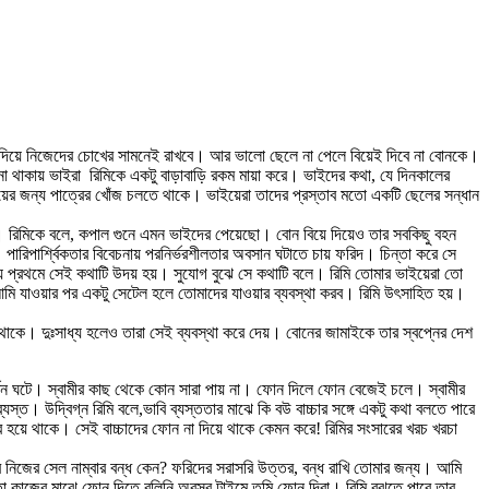
য়ে দিয়ে নিজেদের চোখের সামনেই রাখবে। আর ভালো ছেলে না পেলে বিয়েই দিবে না বোনকে।
 থাকায় ভাইরা রিমিকে একটু বাড়াবাড়ি রকম মায়া করে। ভাইদের কথা, যে দিনকালের
িয়ের জন্য পাত্রের খোঁজ চলতে থাকে। ভাইয়েরা তাদের প্রস্তাব মতো একটি ছেলের সন্ধান
। রিমিকে বলে, কপাল গুনে এমন ভাইদের পেয়েছো। বোন বিয়ে দিয়েও তার সবকিছু বহন
পার্শ্বিকতার বিবেচনায় পরনির্ভরশীলতার অবসান ঘটাতে চায় ফরিদ। চিন্তা করে সে
ায় প্রথমে সেই কথাটি উদয় হয়। সুযোগ বুঝে সে কথাটি বলে। রিমি তোমার ভাইয়েরা তো
ি যাওয়ার পর একটু সেটেল হলে তোমাদের যাওয়ার ব্যবস্থা করব। রিমি উৎসাহিত হয়।
থাকে। দুঃসাধ্য হলেও তারা সেই ব্যবস্থা করে দেয়। বোনের জামাইকে তার স্বপ্নের দেশ
র্তন ঘটে। স্বামীর কাছ থেকে কোন সারা পায় না। ফোন দিলে ফোন বেজেই চলে। স্বামীর
যস্ত। উদ্বিগ্ন রিমি বলে,ভাবি ব্যস্ততার মাঝে কি বউ বাচ্চার সঙ্গে একটু কথা বলতে পারে
ব হয়ে থাকে। সেই বাচ্চাদের ফোন না দিয়ে থাকে কেমন করে! রিমির সংসারের খরচ খরচা
মার নিজের সেল নাম্বার বন্ধ কেন? ফরিদের সরাসরি উত্তর, বন্ধ রাখি তোমার জন্য। আমি
ে তো কাজের মাঝে ফোন দিতে বলিনি অবসর টাইমে তুমি ফোন দিবা। রিমি বুঝতে পারে তার