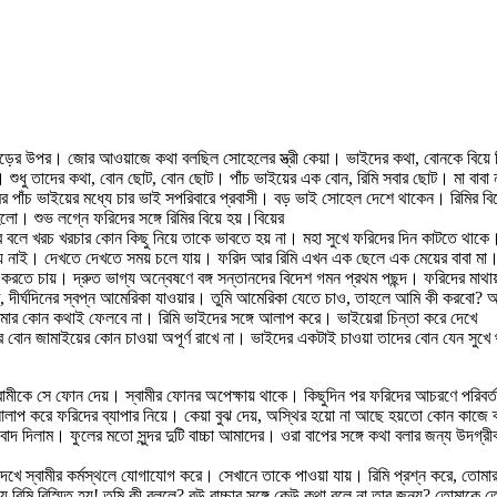
েছে ঘাড়ের উপর। জোর আওয়াজে কথা বলছিল সোহেলের স্ত্রী কেয়া। ভাইদের কথা, বোনকে বি
 শুধু তাদের কথা, বোন ছোট, বোন ছোট। পাঁচ ভাইয়ের এক বোন, রিমি সবার ছোট। মা বাবা না
ির পাঁচ ভাইয়ের মধ্যে চার ভাই সপরিবারে প্রবাসী। বড় ভাই সোহেল দেশে থাকেন। রিমির ব
। শুভ লগ্নে ফরিদের সঙ্গে রিমির বিয়ে হয়।বিয়ের
র বলে খরচ খরচার কোন কিছু নিয়ে তাকে ভাবতে হয় না। মহা সুখে ফরিদের দিন কাটতে থাকে
াই। দেখতে দেখতে সময় চলে যায়। ফরিদ আর রিমি এখন এক ছেলে এক মেয়ের বাবা মা। পারি
 করতে চায়। দ্রুত ভাগ্য অন্বেষণে বঙ্গ সন্তানদের বিদেশ গমন প্রথম পছন্দ। ফরিদের মাথ
ীর্ঘদিনের স্বপ্ন আমেরিকা যাওয়ার। তুমি আমেরিকা যেতে চাও, তাহলে আমি কী করবো? আম
মার কোন কথাই ফেলবে না। রিমি ভাইদের সঙ্গে আলাপ করে। ‌ভাইয়েরা চিন্তা করে দেখে
বোন জামাইয়ের কোন চাওয়া অপূর্ণ রাখে না। ভাইদের একটাই চাওয়া তাদের বোন যেন সুখে 
স্বামীকে সে ফোন দেয়। স্বামীর ফোনর অপেক্ষায় থাকে। কিছুদিন পর ফরিদের আচরণে পরিব
ে আলাপ করে ফরিদের ব্যাপার নিয়ে। কেয়া বুঝ দেয়, অস্থির হয়ো না আছে হয়তো কোন কাজে ব্
 দিলাম। ফুলের মতো সুন্দর দুটি বাচ্চা আমাদের। ওরা বাপের সঙ্গে কথা বলার জন্য উদগ্রী
া দেখে স্বামীর কর্মস্থলে যোগাযোগ করে। সেখানে তাকে পাওয়া যায়। রিমি প্রশ্ন করে, তো
 রিমি বিস্মিত হয়! তুমি কী বললে? বউ বাচ্চার সঙ্গে কেউ কথা বলে না তার জন্য? তোমাক