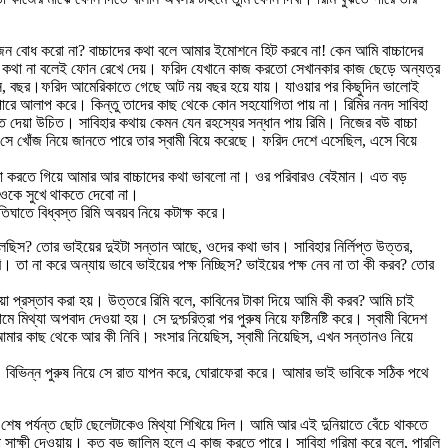
োজন বোধ করো না? বাচ্চাদের কথা বলে আমার ইমোশনে হিট করবে না! কেন আমি বাচ্চাদের
র সঙ্গে কথা না বলেই ফোন রেখে দেয়। ফরিদ যেখানে কাজ করতো সেখানকার কাজ ছেড়ে অন্যত্র
 মাস, বছর।ফরিদ আমেরিকাতে গেছে আট নয় বছর হয়ে যায়। যাওয়ার পর কিছুদিন ভালোই
্যাপারে আলাপ করে। কিন্তু তাদের কাছ থেকে কোন সহযোগিতা পায় না। রিমির ননদ সাবিহা
য়া উচিত। সাবিহার কথায় কেমন যেন রহস্যের সন্ধান পায় রিমি।‌ নিজের বউ বাচ্চা
। সে খোঁজ নিয়ে জানতে পারে তার স্বামী বিয়ে করেছে। ফরিদ দেশে এসেছিল, এসে বিয়ে
া করতে গিয়ে আমার আর বাচ্চাদের কথা ভাবলো না। ওর পরিবারও বেইমান। এত বড়
 ওকে সুখে থাকতে দেবো না।
াতে বিধ্বস্ত রিমি অবয়ব নিয়ে কটাক্ষ করে।
লছিস? তোর ভাইয়ের দুইটা সন্তান আছে, ওদের কথা ভাব। সাবিহার নির্লিপ্ত উত্তর,
তা না করে অন্যায় ভাবে ভাইয়ের পক্ষ নিচ্ছিস? ভাইয়ের পক্ষ নেব না তা কী করব? তোর
প্রস্তাব করা হয়। উত্তরে রিমি বলে, কাবিনের টাকা দিয়ে আমি কী করব? আমি চাই
যা অপবাদ দেওয়া হয়। সে দুশ্চরিত্রা পর পুরুষ নিয়ে ফষ্টিনষ্টি করে। স্বামী বিদেশ
মার কাছ থেকে আর কী নিবি। সংসার নিয়েছিস, স্বামী নিয়েছিস, এখন সন্তানও নিয়ে
 না। বিভিন্ন পুরুষ নিয়ে সে রাত যাপন করে, ঘোরাফেরা করে। আমার ভাই ভাবিকে সঠিক পথে
।
য়, শেষ পর্যন্ত ছোট ছেলেটাকেও মিথ্যা শিখিয়ে দিল। আমি আর এই দুনিয়াতে বেঁচে থাকতে
িথ্যা সাক্ষী দেওয়ায়। কত বড় জালিম হলে এ কাজ করতে পারে। সাবিহা গরিমা করে বলে, পারলি