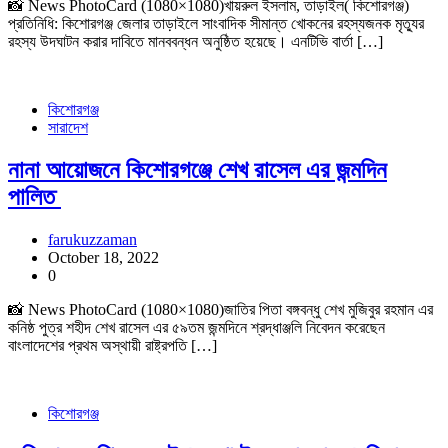
📸 News PhotoCard (1080×1080)খায়রুল ইসলাম, তাড়াইল( কিশোরগঞ্জ)
প্রতিনিধি: কিশোরগঞ্জ জেলার তাড়াইলে সাংবাদিক সীমান্ত খোকনের রহস্যজনক মৃত্যুর
রহস্য উদঘাটন করার দাবিতে মানববন্ধন অনুষ্ঠিত হয়েছে। এনটিভি বার্তা […]
কিশোরগঞ্জ
সারাদেশ
নানা আয়োজনে কিশোরগঞ্জে শেখ রাসেল এর জন্মদিন
পালিত
farukuzzaman
October 18, 2022
0
📸 News PhotoCard (1080×1080)জাতির পিতা বঙ্গবন্ধু শেখ মুজিবুর রহমান এর
কনিষ্ঠ পুত্র শহীদ শেখ রাসেল এর ৫৯তম জন্মদিনে শ্রদ্ধাঞ্জলি নিবেদন করেছেন
বাংলাদেশের প্রথম অস্থায়ী রাষ্ট্রপতি […]
কিশোরগঞ্জ