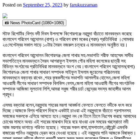
Posted on
September 25, 2023
by
farukuzzaman
📸 News PhotoCard (1080×1080)
স্টাফ রিপোর্টার :বিশ্ব নদী দিবস উপলক্ষে কিশোরগঞ্জে নরসুন্দা বাঁচাতে মানববন্ধন করেছে
বাংলাদেশ পরিবেশ আন্দোলন (বাপা) ও পরিবেশ রক্ষা মঞ্চের (পরম) প্রতিনিধিরা ।সোমবার
২৫সেপ্টেম্বর সকাল সাড়ে ১০টায় সৈয়দ নজরুল চত্বরে এ মানববন্ধন অনুষ্ঠিত হয়।
বাংলাদেশ পরিবেশ আন্দোলন কিশোরগঞ্জ জেলা শাখার সহ-সভাপতি শরীফ আহম্মেদ সাদীর
সভাপতিত্বে মানববন্ধনে সৈয়দ আশরাফুল ইসলাম পৌর মহিলা কলেজের ছাত্রী সহ
বিভিন্ন সংগঠনের প্রতিনিধিরা মানববন্ধনে অংশ নেয়।বাংলাদেশ পরিবেশ আন্দোলন(বাপা)
কিশোরগঞ জেলা শাখার সাধারণ সম্পাদক সাইফুল ইসলাম জুয়েলের পরিচালনায়
মানববন্ধনে বক্তব্য রাখেন ,শহর কৃষকলীগের সভাপতি আলমগীর হোসেন,জেলা মহিলা
আওয়ামী লীগের সাধারণ সম্পাদক বিলকিস বেগম,জেলা মহিলা আওয়ামী লীগের সাংগঠনিক
সম্পাদক আজিজা সুলতানা লিপি,আমরা সবুজ শরীর চর্চা কেন্দ্রের সদস্য জাহাঙ্গীর আলম
প্রমুখ।
এসময় বক্তারা বলেন,নরসুন্দায় শহরের ময়লা আবর্জনা ফেলতে ফেলতে নদীকে ধংস করে
দিচ্ছে।আজকে বিশ্ব পরিবেশ দিবসে একটাই চাওয়া এই নরসুন্দাকে বাঁচাতে প্রশাসনসহ
সমাজের সকলকে এগিয়ে আসতে হবে।নরসুন্দা নদ কে তিলে তিলে নিঃশেষ করছে আমাদের
চোখের সামনে অথচ এই শহরের মাঝখান দিয়ে বয়ে যাওয়া এক সময়ের খরস্রোতা নদী
আজ ময়লার ভাগাড়ে পরিণত হয়েছে। শহরের সকল বাসা,হাসপাতাল,রেষ্টুরেন্ট এমনকি
বাজারের পানিও নরসুন্দায় ড্রেন করে দেওয়া হয়েছে। এই নরসুন্দার পানি আজকে বিষাক্ত।
আমরা নরসুন্দা নদীকে বাঁচাতে পরবর্তী সময়ে সকল স্কুল কলেজের শিক্ষক ও শিক্ষার্থীদের