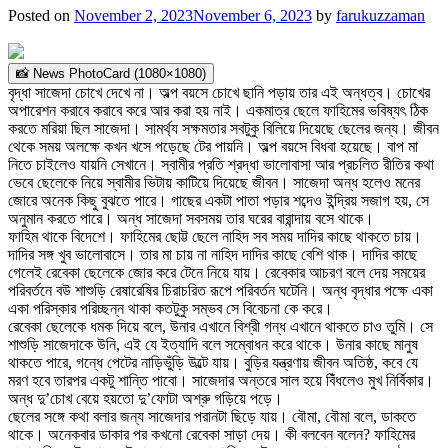
Posted on
November 2, 2023
November 6, 2023
by
farukuzzaman
📸 News PhotoCard (1080×1080)
বৃদ্ধা সাজেদা চোখে দেখে না। অল্প বয়সে চোখে ছানি পড়ায় তার এই অন্ধত্ব। চোখের
অপারেশন করাবে করাবে করে আর করা হয় নাই। একমাত্র ছেলে ফাহিমের ভবিষ্যৎ ঠিক
করতে মরিয়া ছিল সাজেদা। সামর্থ্য সক্ষমতার সবটুকু বিলিয়ে দিয়েছে ছেলের জন্য। জীবন
থেকে সময় অলক্ষে কখন খসে পড়েছে টের পায়নি। অল্প বয়সে বিধবা হয়েছে। বাপ মা
নিতে চাইলেও যায়নি সেখানে। স্বামীর প্রতি শ্রদ্ধা ভালোবাসা আর প্রচলিত রীতির কথা
ভেবে ছেলেকে নিয়ে স্বামীর ভিটায় কাটিয়ে দিয়েছে জীবন। সাজেদা অন্ধ হলেও মনের
জোরে অনেক কিছু বুঝতে পারে। গাছের একটা পাতা পড়ার শব্দেও ইন্দ্রিয় সজাগ হয়, সে
অনুমান করতে পারে। অন্ধ সাজেদা সবসময় তার ঘরের বারান্দায় বসে থাকে।
ফাহিম থাকে বিদেশে। ফাহিমের ছোট্ট ছেলে নাহিদ সব সময় দাদির কাছে থাকতে চায়।
দাদির সঙ্গ খুব ভালোবাসে। তার মা চায় না নাহিদ দাদির কাছে বেশি থাক। দাদির কাছে
গেলেই রেবেকা ছেলেকে জোর করে টেনে নিয়ে যায়। রেবেকার আচরণ বলে দেয় সময়ের
পরিবর্তনে বউ শাশুড়ি রেষারেষির চিরাচরিত রূপে পরিবর্তন ঘটেনি। অন্ধ বৃদ্ধার পক্ষে একা
একা পরিস্কার পরিচ্ছন্ন থাকা কতটুকু সম্ভব সে বিবেচনা কে করে।
রেবেকা ছেলেকে ধমক দিয়ে বলে, উনার এখানে বিশ্রী গন্ধ এখানে থাকতে চাও তুমি। সে
শাশুড়ি সাজেদাকে উনি, এই যে ইত্যাদি বলে সম্বোধন করে থাকে। উনার কাছে মানুষ
থাকতে পারে, গন্ধে পেটের নাড়িভুঁড়ি উল্টে যায়। বুড়ির যন্ত্রণায় জীবন অতিষ্ঠ, কবে যে
মরণ হবে তারপর একটু শান্তি পাবো। সাজেদার অন্তরে সাল হয়ে বিঁধলেও মুখ নির্বিকার।
অন্ধ দু’চোখ বেয়ে হয়তো দু’ফোটা অশ্রু গড়িয়ে পড়ে।
ছেলের সঙ্গে কথা বলার জন্য সাজেদার পরানটা ছিড়ে যায়। বৌমা, বৌমা বলে, ডাকতে
থাকে। অনেকবার ডাকার পর কখনো রেবেকা সাড়া দেয়। কী বলবেন বলেন? ফাহিমের