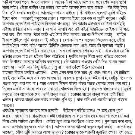
ডাইকা পয়সা গুলো গুনতে বললাম। অনেক টাকা আছে আপনার, গুনে শেষ করার মতো
সময় নাই। বৌমা বহুদিন ধরে জমাই তো তাই অনেক টাকা জমা হইছে। বউ কিছু টাকা
নিয়া তুমি বাজার করাইও। ভালো-মন্দ খাওন যাইবো। কী খাইবেন বলেন? মুরগি খাইতে
ইচ্ছা করে। আরেকটু কবুতরের ঝোল। আপনার ইচ্ছা তো কম না মুরগি কবুতর। দেখি
আপনার ছেলে টাকা পাঠাইলে কিনন্যা খাওয়ামু। বউ আমার এইখানে যে টাকা জমাইছি
এইগুলো নিয়ে বাজার করাও। না থাক আপনি এত কষ্ট কইরা জমাইছেন সেইগুলা কি খরচ
করা যায়! ঠিক আছে বৌমা আমি এই টাকা দিয়া আমার চোখের চিকিৎসা করামু। ফাহিম
টাকা পাঠাইলে তুমি বাজার সদাই কইরো। বেশ কদিন পর সাজেদা জিজ্ঞেস করে, বৌমা
ফাহিম টাকা পাঠায় নাই? রাবেয়া তিরিক্ষি মেজাজে বলে ওঠে, আরে কী জ্বালায় পড়ছি।
আপনার ছেলে টাকা পাঠায় মাস শেষে। মাস তো এখনো শেষ হয় নাই। এক মাসে সে কি
দুইবার বেতন পায় যে দুইবার টাকা পাঠাইবো। মুরগির সালুন দিয়ে ভাত খাইতে বেতনের
কথা জিগাইয়া আমারে অস্থির করতেছে। বৌ আমারে খাওয়ার খোটা দিও না বড় লজ্জা
লাগে মা। আমি আর কিছু খাইতে চামু না। গলা কেঁপে উঠে সাজেদার।
ফয়সাল নীরবে শুনছিল এতক্ষণ। এসব এসব কথা শুনে তার খুব খারাপ লাগে। যে চাচিকে
সবাই এত সমীহ করে তার এত অসম্মান। একজন বুড়ো মানুষ কিইবা খায়, সেটুকু নিয়ে এত
গঞ্জনা সহ্য করা যায় না। আর একজন বিদেশ যাইয়া পইরা আছে দেশের কোন খবর নাই।
নিজের একটা মা আছে তার তো কোনো খোঁজখবর নিতে হয়। ফয়সাল বাজারে যায়। মুরগি
কবুতর এনে রাবেয়াকে দেয়, ভাবি রান্না করো। তোমার হাতের রান্না খাবো তাই নিয়ে
এলাম। রাবেয়া রান্না শুরু করায় ফয়সাল খুশি হয়। যাক চাচি তো পরানটা ভইরা খাইতে
পারবো।
একগুঁয়ে স্বভাবের রাবেয়ার মনে চালাকি। নীতিবোধ বর্জিত হলেও সে তার জেদ পূরণ
করবে। বর্ষার দিন। রান্নাঘরে একটা সোনাব্যাঙ লাফিয়ে পার হবার সময় পাতিলের ঢাকনা
দিয়ে সেটা আটকে রেখেছিল। সেটাই ভুনা করে শাশুড়িকে খেতে দেয়। কন্ঠ নরম করে বলে,
আম্মা আপনার কবুতরের মাংস খান। আপনার জন্য আস্তা কবুতর ভুনা করছি। আশ্চর্য হয়
সাজেদা, বৌমা তুমি আমারে আম্মা ডাকলা? তোমার ডাকে পরানটা জুরাইয়া গেল। সে খেতে