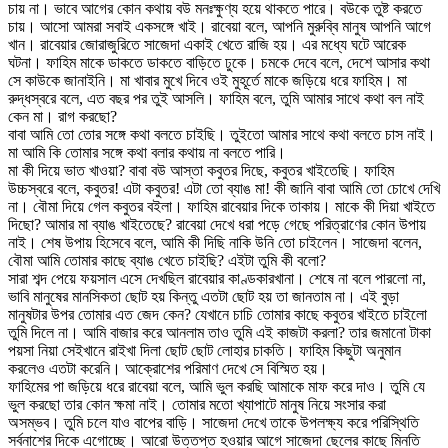
চায় না। ভাবে আগের কোন কথায় বউ মনঃক্ষুণ্য হয়ে থাকতে পারে। বউকে তুষ্ট করতে
চায়। আসো আমরা সবাই একসঙ্গে খাই। রাবেয়া বলে, আপনি মুরুব্বি মানুষ আপনি আগে
খান। রাবেয়ার জোরাজুরিতে সাজেদা একাই খেতে রাজি হয়। এর মধ্যে ঘটে আরেক
ঘটনা। ফাহিম মাকে ডাকতে ডাকতে বাড়িতে ঢুকে। চমকে দেবে বলে, দেশে আসার কথা
সে কাউকে জানাইনি। মা খাবার মুখে দিবে ওই মুহূর্তে মাকে জড়িয়ে ধরে ফাহিম। মা
রুদ্ধস্বরে বলে, এত বছর পর তুই আসলি। ফাহিম বলে, তুমি আমার সাথে কথা বল নাই
কেন মা। রাগ করছো?
বাবা আমি তো তোর সঙ্গে কথা বলতে চাইছি। তুইতো আমার সাথে কথা বলতে চাস নাই।
মা আমি কি তোমার সঙ্গে কথা বলার কথায় না বলতে পারি।
মা কী দিয়ে ভাত খাওয়া? বাবা বউ আস্তা কবুতর দিছে, কবুতর খাইতেছি। ফাহিম
উচ্চস্বরে বলে, কবুতর! এটা কবুতর! এটা তো ব্যাঙ মা! কী জানি বাবা আমি তো চোখে দেখি
না। বৌমা দিয়ে গেল কবুতর বইলা। ফাহিম রাবেয়ার দিকে তাকায়। মাকে কী দিয়া খাইতে
দিছো? আমার মা ব্যাঙ খাইতেছে? রাবেয়া দেখে ধরা পড়ে গেছে পরিত্রাণের কোন উপায়
নাই। শেষ উপায় হিসেবে বলে, আমি কী দিছি নাকি উনি তো চাইলেন। সাজেদা বলেন,
বৌমা আমি তোমার কাছে ব্যাঙ খেতে চাইছি? এইটা তুমি কী বলো?
সারা শব্দ পেয়ে ফয়সাল এসে দেখছিল রাবেয়ার কাণ্ডকারখানা। শেষে না বলে পারলো না,
ভাবি মানুষের মানসিকতা ছোট হয় কিন্তু এতটা ছোট হয় তা জানতাম না। এই বুড়া
মানুষটার উপর তোমার এত জেদ কেন? যেখানে চাচি তোমার কাছে কবুতর খাইতে চাইলো
তুমি দিলে না। আমি বাজার করে আনলাম তাও তুমি এই কাজটা করলা? তার জমানো টাকা
পয়সা নিয়া সেইখানে রাইখা দিলা ছোট ছোট লোহার চাকতি। ফাহিম কিছুটা অনুমান
করলেও এতটা করেনি। আক্রোশের পরিমাণ দেখে সে বিস্মিত হয়।
ফাহিমের পা জড়িয়ে ধরে রাবেয়া বলে, আমি ভুল করছি আমাকে মাফ করে দাও। তুমি যে
ভুল করছো তার কোন ক্ষমা নাই। তোমার মতো খ্যাপাটে মানুষ নিয়ে সংসার করা
অসম্ভব। তুমি চলে যাও বাপের বাড়ি। সাজেদা দেখে তাকে উপলক্ষ্য করে পরিস্থিতি
সর্বনাশের দিকে এগোচ্ছে। আরো উত্তপ্ত হওয়ার আগে সাজেদা ছেলের কাছে মিনতি