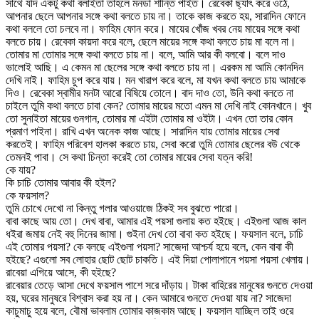
সাথে যদি একটু কথা বলাইতা তাহলে মনডা শান্তি পাইত। রেবেকা ছ্যাৎ করে ওঠে,
আপনার ছেলে আপনার সঙ্গে কথা বলতে চায় না। তাকে কাজ করতে হয়, সারাদিন ফোনে
কথা বললে তো চলবে না। ফাহিম ফোন করে। মায়ের খোঁজ খবর নেয় মায়ের সঙ্গে কথা
বলতে চায়। রেবেকা কায়দা করে বলে, ছেলে মায়ের সঙ্গে কথা বলতে চায় মা বলে না।
তোমার মা তোমার সঙ্গে কথা বলতে চায় না। বলে, আমি আর কী বলবো। বলে দাও
ভালোই আছি। এ কেমন মা ছেলের সঙ্গে কথা বলতে চায় না। এরকম মা আমি কোনদিন
দেখি নাই। ফাহিম চুপ করে যায়। মন খারাপ করে বলে, মা যখন কথা বলতে চায় আমাকে
দিও। রেবেকা স্বামীর মনটা আরো বিষিয়ে তোলে। বাদ দাও তো, উনি কথা বলতে না
চাইলে তুমি কথা বলতে চাবা কেন? তোমার মায়ের মতো এমন মা দেখি নাই কোনখানে। খুব
তো সুনাইতা মায়ের গুনগান, তোমার মা এইটা তোমার মা ওইটা। এখন তো তার কোন
প্রমাণ পাইনা। রাখি এখন অনেক কাজ আছে। সারাদিন যায় তোমার মায়ের সেবা
করতেই। ফাহিম পরিবেশ হালকা করতে চায়, সেবা করো তুমি তোমার ছেলের বউ থেকে
তেমনই পাবা। সে কথা চিন্তা করেই তো তোমার মায়ের সেবা যত্ন করি!
কে যায়?
কি চাচি তোমার আবার কী হইল?
কে ফয়সাল?
তুমি চোখে দেখো না কিন্তু গলার আওয়াজে ঠিকই সব বুঝতে পারো।
বাবা কাছে আয় তো। দেখ বাবা, আমার এই পয়সা গুলায় কত হইছে। এইগুলা আজ কাল
ধইরা জমায় নেই বহু দিনের জামা। গুইনা দেখ তো বাবা কত হইছে। ফয়সাল বলে, চাচি
এই তোমার পয়সা? কে বলছে এইগুলা পয়সা? সাজেদা আশ্চর্য হয়ে বলে, কেন বাবা কী
হইছে? এগুলো সব লোহার ছোট ছোট চাকতি। এই দিয়া পোলাপানে পয়সা পয়সা খেলায়।
রাবেয়া এগিয়ে আসে, কী হইছে?
রাবেয়ার তেড়ে আসা দেখে ফয়সাল পাশে সরে দাঁড়ায়। টাকা বাহিরের মানুষের গুনতে দেওয়া
হয়, ঘরের মানুষরে বিশ্বাস করা হয় না। কেন আমারে গুনতে দেওয়া যায় না? সাজেদা
কাচুমাচু হয়ে বলে, বৌমা ভাবলাম তোমার কাজকাম আছে। ফয়সাল যাচ্ছিল তাই ওরে