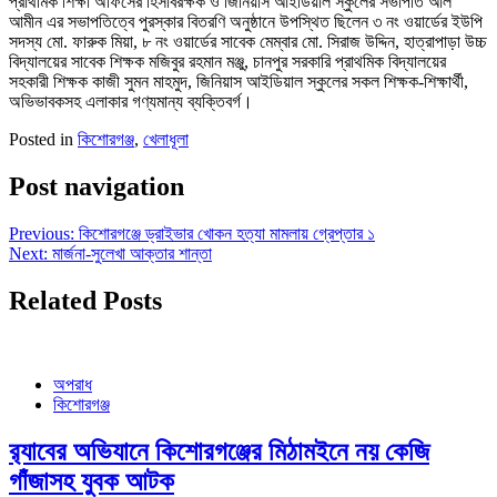
প্রাথমিক শিক্ষা অফিসের হিসাবরক্ষক ও জিনিয়াস আইডিয়াল স্কুলের সভাপতি আল
আমীন এর সভাপতিত্বে পুরস্কার বিতরণি অনুষ্ঠানে উপস্থিত ছিলেন ৩ নং ওয়ার্ডের ইউপি
সদস্য মো. ফারুক মিয়া, ৮ নং ওয়ার্ডের সাবেক মেম্বার মো. সিরাজ উদ্দিন, হাত্রাপাড়া উচ্চ
বিদ্যালয়ের সাবেক শিক্ষক মজিবুর রহমান মঞ্জু, চানপুর সরকারি প্রাথমিক বিদ্যালয়ের
সহকারী শিক্ষক কাজী সুমন মাহমুদ, জিনিয়াস আইডিয়াল স্কুলের সকল শিক্ষক-শিক্ষার্থী,
অভিভাবকসহ এলাকার গণ্যমান্য ব্যক্তিবর্গ।
Posted in
কিশোরগঞ্জ
,
খেলাধূলা
Post navigation
Previous:
কিশোরগঞ্জে ড্রাইভার খোকন হত্যা মামলায় গ্রেপ্তার ১
Next:
মার্জনা-সুলেখা আক্তার শান্তা
Related Posts
অপরাধ
কিশোরগঞ্জ
র‍্যাবের অভিযানে কিশোরগঞ্জের মিঠামইনে নয় কেজি
গাঁজাসহ যুবক আটক