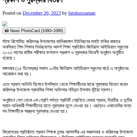
Posted on
December 26, 2023
by
farukuzzaman
📸 News PhotoCard (1080×1080)
স্টাফ রিপোর্টার: করিমগঞ্জ উপজেলার কাদিরজঙ্গল ইউনিয়নের মলাই ফকির বাজারে
অবস্থিত শিশু শিক্ষার নির্ভরযোগ্য আদর্শ শিক্ষা প্রতিষ্ঠান জিনিয়াস আইডিয়াল স্কুলের
২০২৩ সালের বার্ষিক পরীক্ষার ফলাফল প্রকাশ ও পুরস্কার বিতরণী অনুষ্ঠান অনুষ্ঠিত
হয়েছে।
মঙ্গলবার (২৫ ডিসেম্বর) সকাল ১০টায় জিনিয়াস আইডিয়াল স্কুলের মাঠে এ অনুষ্ঠানের
আয়োজন করা হয়।
এতে প্রধান অতিথি হিসেবে উপস্থিত থেকে শিক্ষার্থীদের মাঝে পুরস্কার বিতরণ করেন
করিমগঞ্জ উপজেলা প্রাথমিক শিক্ষা অফিসার শহিদুল ইসলাম ভূঁইয়া স্বপন।
অনুষ্ঠানে প্লে থেকে ৮ম শ্রেণি পর্যন্ত প্রতিটি শ্রেণিতে মেধায় প্রথম, দ্বিতীয় ও তৃতীয়
স্থান অধিকারী শিক্ষার্থীদের হাতে পুরস্কার তুলে দেওয়া হয়। এছাড়াও একাডেমির অন্য
সব শিক্ষার্থীকে সান্ত্বনা পুরস্কার দেওয়া হয়।
বিদ্যালয়ের প্রতিষ্ঠাতা প্রধান শিক্ষক তন্ময় আলমগীর এর সঞ্চালনায় ও করিমগঞ্জ উপজেলা