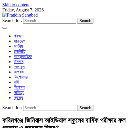
Skip to content
Friday, August 7, 2026
Search for:
প্রচ্ছদ
সারাদেশ
জাতীয়
রাজনীতি
আর্ন্তজাতিক
ইসলাম
খেলাধূলা
অপরাধ
কিশোরগঞ্জ
কৃষি
বিনোদন
সাহিত্য
স্বাস্থ্য
Search for:
করিমগঞ্জে জিনিয়াস আইডিয়াল স্কুলের বার্ষিক পরীক্ষার ফল
প্রকাশ ও পুরস্কার বিতরণ