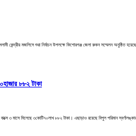
েন্দ্রীয় মজলিসে শুরা নির্বাচন উপলক্ষে কিশোরগঞ্জ জেলা রুকন সম্মেলন অনুষ্ঠিত হয়
৭০হাজার ৮৮২ টাকা
ে ৩ মাসে মিলেছে ৩কোটি৭০লাখ ৮৮২ টাকা। এছাড়াও রয়েছে বিপুল পরিমান স্বর্ণালঙ্কা