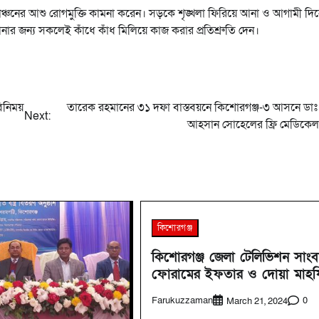
 কাঞ্চনের আশু রোগমুক্তি কামনা করেন। সড়কে শৃঙ্খলা ফিরিয়ে আনা ও আগামী দিনে
ার জন্য সকলেই কাঁধে কাঁধ মিলিয়ে কাজ করার প্রতিশ্রুতি দেন।
িনিময়
তারেক রহমানের ৩১ দফা বাস্তবয়নে কিশোরগঞ্জ-৩ আসনে ডা
Next:
আহসান সোহেলের ফ্রি মেডিকেল 
কিশোরগঞ্জ
কিশোরগঞ্জ জেলা টেলিভিশন সাংব
ফোরামের ইফতার ও দোয়া মাহ
Farukuzzaman
0
March 21, 2024