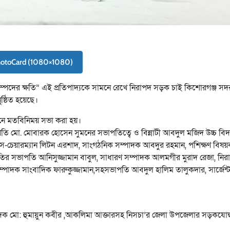
hotoCard (1080×1080)
্পদের ক্ষতি” এই প্রতিপাদ্যকে সামনে রেখে নিরাপদ সড়ক চাই কিশোরগঞ্জ সদ
্ঠিত হয়েছে।
য়তনে মতবিনিময় সভা করা হয়।
মো. মোবারক হোসেন সুমনের সভাপতিত্বে ও বিন্নাটী আবদুল মজিদ উচ্চ বিদ
 ভাইস-চেয়ারম্যান লিটন এরশাদ, সাংগঠনিক সম্পাদক আবদুর রহমান, পশিক্ষণ বিষ
তির সভাপতি আনিসুজ্জামান বাবুল, সাধারণ সম্পাদক আলমগীর মুরাদ রেজা, নির
্পাদক সাংবাদিক ফারুকুজ্জামান,সহসভাপতি আবদুল হালিম তালুকদার, সার্জেন্
াদক মো: হুমায়ুন কবীর ,আকলিমা আক্তারসহ নিসচা’র জেলা উপজেলার সড়কযোদ্ধা