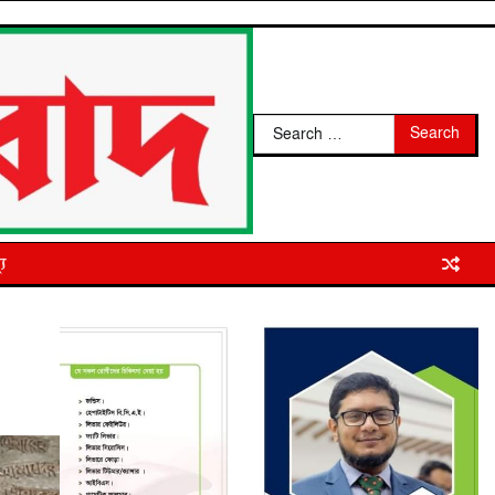
Search
for:
্য