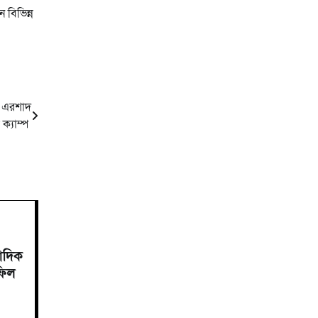
 বিভিন্ন
ঃ এরশাদ
ক্যাম্প
াদিক
ফিল