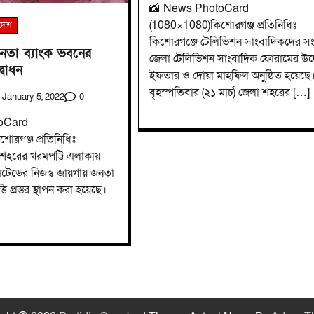
📸 News PhotoCard
(1080×1080)কিশোরগঞ্জ প্রতিনিধিঃ
াদেশ
কিশোরগঞ্জে টেলিভিশন সাংবাদিকদের স
নতা ব্যাংক ভবনের
জেলা টেলিভিশন সাংবাদিক ফোরামের উদ
দ্বোধন
ইফতার ও দোয়া মাহফিল অনুষ্ঠিত হয়েছে
বৃহস্পতিবার (২১ মার্চ) জেলা শহরের […]
0
January 5, 2022
oCard
রগঞ্জ প্রতিনিধিঃ
 শহরের খরমপট্টি এলাকায়
িটেডের নিজস্ব জায়গায় জনতা
ি প্রস্তর স্থাপন করা হয়েছে।