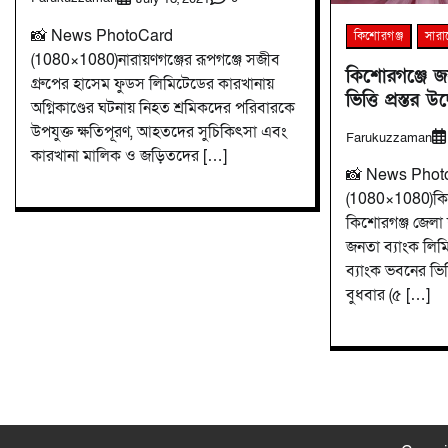
📸 News PhotoCard
কিশোরগঞ্জ
সার
(1080×1080)নারায়ণগঞ্জের রূপগঞ্জে সজীব
কিশোরগঞ্জে জ
গ্রুপের হাসেম ফুডস লিমিটেডের কারখানায়
ভিত্তি প্রস্তর উ
অগ্নিকাণ্ডের ঘটনায় নিহত শ্রমিকদের পরিবারকে
উপযুক্ত ক্ষতিপূরণ, আহতদের সুচিকিৎসা এবং
Farukuzzaman
কারখানা মালিক ও জড়িতদের […]
📸 News Phot
(1080×1080)কিশো
কিশোরগঞ্জ জেলা
জনতা ব্যাংক লিম
ব্যাংক ভবনের ভিত্ত
বুধবার (৫ […]