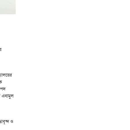
র
্যালয়ের
য়ক
াপদ
ট এনামুল
বৃন্দ ও