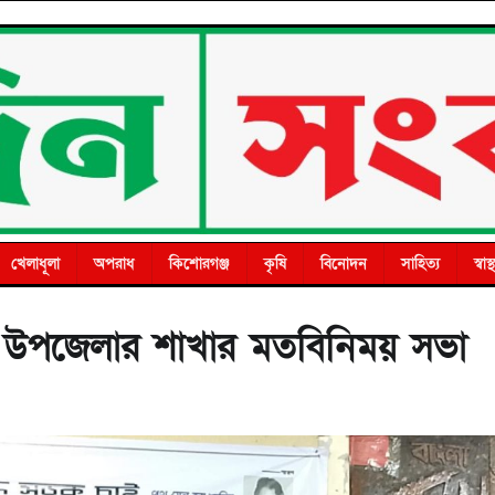
খেলাধূলা
অপরাধ
কিশোরগঞ্জ
কৃষি
বিনোদন
সাহিত্য
স্বাস্থ
 উপজেলার শাখার মতবিনিময় সভা