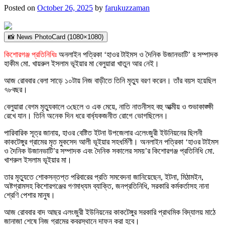
Posted on
October 26, 2025
by
farukuzzaman
📸 News PhotoCard (1080×1080)
কিশোরগঞ্জ প্রতিনিধিঃ
অনলাইন পত্রিকা ‘হাওর টাইমস ও দৈনিক উজানভাটি’ র সম্পাদক
হাকীম মো. খায়রুল ইসলাম ভূইয়ার মা বেলুয়ারা খাতুন আর নেই।
আজ রোববার বেলা সাড়ে ১০টায় নিজ বাড়ীতে তিনি মৃত্যু বরণ করেন। তাঁর বয়স হয়েছিল
৭৮বছর।
বেলুয়ারা বেগম মৃত্যুকালে ৩ছেলে ও এক মেয়ে, নাতি নাতনীসহ বহু আত্মীয় ও শুভাকাঙ্ক্ষী
রেখে যান। তিনি অনেক দিন ধরে বার্ধ্যকজনীত রোগে ভোগছিলেন।
পারিবারিক সূত্র জানায়, হাওর বেষ্টিত ইটনা উপজেলার এলেংজুরী ইউনিয়নের ছিলনী
কাকটেঙ্গুর গ্রামের মৃত মুকসেদ আলী ভূইয়ার সহধর্মিণী। অনলাইন পত্রিকা ‘হাওর টাইমস
ও দৈনিক উজানভাটি’র সম্পাদক এবং দৈনিক সকালের সময়’র কিশোরগঞ্জ প্রতিনিধি মো.
খাশরুল ইসলাম ভূইয়ার মা।
তার মৃত্যুতে শোকসন্তপ্ত পরিবারের প্রতি সমবেদনা জানিয়েছেন, ইটনা, মিঠামইন,
অষ্টগ্রামসহ কিশোরগঞ্জের গণমাধ্যম ব্যাক্তি, জনপ্রতিনিধি, সরকারি কর্মকর্তাসহ নানা
শ্রেণি পেশার মানুষ।
আজ রোববার বাদ আছর এলংজুরী ইউনিয়নের কাকটেঙ্গুর সরকারি প্রাথমিক বিদ্যালয় মাঠে
জানাজা শেষে নিজ গ্রামের কবরস্থানে দাফন করা হবে।