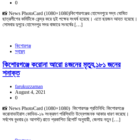
0
📸 News PhotoCard (1080×1080)কিশোরগঞ্জের হোসেনপুরে সদ্য ঘোষিত
ছাত্রলীগের কমিটিকে কেন্দ্র করে দুই পক্ষের সংঘর্ষ হয়েছে। এতে ছয়জন আহত হয়েছে।
সোমবার দুপুরে হোসেনপুর সদর বাজারে সংঘর্ষের […]
কিশোরগঞ্জ
স্বাস্থ্য
কিশোরগঞ্জে করোনা আরো ৪জনের মৃত্যু,১৮১ জনের
শনাক্ত
farukuzzaman
August 4, 2021
0
📸 News PhotoCard (1080×1080) কিশোরগঞ্জ প্রতিনিধি: কিশোরগঞ্জে
করোনাভাইরাস কোভিড-১৯ সংক্রমণ পরিস্থিতি উদ্বেগজনক আকার ধারণ করেছে।
সর্বশেষ বুধবার (৪ আগস্ট) রাতে প্রকাশিত রিপোর্ট অনুযায়ী, জেলায় নতুন […]