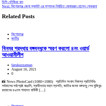
ডিসি ফৌজিয়া খান
Next:
কিশোরগঞ্জ জেলা স্কাউট এর সম্পাদক নির্বাচিত মোকাররম হোসেন শোকরানা
Related Posts
কিশোরগঞ্জ
জাতীয়
বিনম্র শ্রদ্ধায় বঙ্গবন্ধুকে স্মরণ করলো ৪নং ওয়ার্ড
আওয়ামীলীগ
farukuzzaman
August 16, 2021
0
📸 News PhotoCard (1080×1080) প্রতিদিন সংবাদ নিজস্ব প্রতিনিধিঃ
সর্বকালের সর্বশ্রেষ্ঠ বাঙালি, স্বাধীনতার মহান স্থপতি, জাতির জনক বঙ্গবন্ধু শেখ মুজিবুর
রহমানের ৪৬তম শাহাদত বার্ষিকী […]