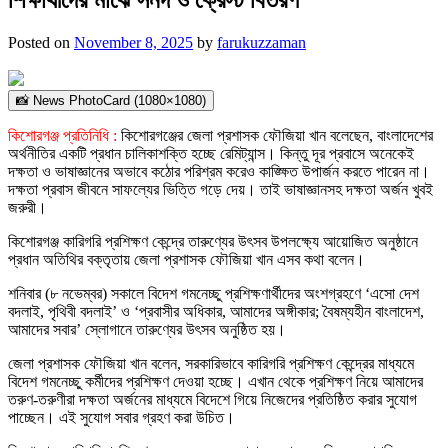
Posted on
November 8, 2025
by
farukuzzaman
📸 News PhotoCard (1080×1080)
কিশোরগঞ্জ প্রতিনিধি :
কিশোরগঞ্জের জেলা প্রশাসক ফৌজিয়া খান বলেছেন, বাংলাদেশের
অর্থনীতির একটি প্রধান চালিকাশক্তি হচ্ছে রেমিট্যান্স। কিন্তু দূর প্রবাসে অনেকেই
দক্ষতা ও ভাষাজ্ঞানের অভাবে কঠোর পরিশ্রম করেও কাঙ্ক্ষিত উপার্জন করতে পারেন না।
দক্ষতা প্রবাস জীবনে সাফল্যের ভিত্তি গড়ে দেয়। তাই ভাষাজ্ঞানসহ দক্ষতা অর্জন খুবই
জরুরী।
কিশোরগঞ্জ কারিগরি প্রশিক্ষণ কেন্দ্রে তারুণ্যের উৎসব উপলক্ষ্যে আয়োজিত অনুষ্ঠানে
প্রধান অতিথির বক্তৃতায় জেলা প্রশাসক ফৌজিয়া খান এসব কথা বলেন।
শনিবার (৮ নভেম্বর) সকালে বিদেশ গমনেচ্ছু প্রশিক্ষণার্থীদের অংশগ্রহণে ‘এসো দেশ
বদলাই, পৃথিবী বদলাই’ ও ‘প্রবাসীর অধিকার, আমাদের অঙ্গীকার; বৈষম্যহীন বাংলাদেশ,
আমাদের সবার’ স্লোগানে তারুণ্যের উৎসব অনুষ্ঠিত হয়।
জেলা প্রশাসক ফৌজিয়া খান বলেন, সরকারিভাবে কারিগরি প্রশিক্ষণ কেন্দ্রের মাধ্যমে
বিদেশ গমনেচ্ছু কর্মীদের প্রশিক্ষণ দেওয়া হচ্ছে। এখান থেকে প্রশিক্ষণ নিয়ে আমাদের
তরুণ-তরুণীরা দক্ষতা অর্জনের মাধ্যমে বিদেশে গিয়ে নিজেদের প্রতিষ্ঠিত করার সুযোগ
পাচ্ছেন। এই সুযোগ সবার গ্রহণ করা উচিত।