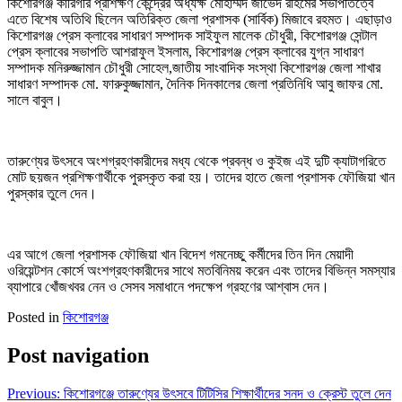
কিশোরগঞ্জ কারিগরি প্রশিক্ষণ কেন্দ্রের অধ্যক্ষ মোহাম্মদ জাভেদ রহিমের সভাপতিত্বে
এতে বিশেষ অতিথি ছিলেন অতিরিক্ত জেলা প্রশাসক (সার্বিক) মিজাবে রহমত। এছাড়াও
কিশোরগঞ্জ প্রেস ক্লাবের সাধারণ সম্পাদক সাইফুল মালেক চৌধুরী, কিশোরগঞ্জ সেন্টাল
প্রেস ক্লাবের সভাপতি আশরাফুল ইসলাম, কিশোরগঞ্জ প্রেস ক্লাবের যুগ্ন সাধারণ
সম্পাদক মনিরুজ্জামান চৌধুরী সোহেল,জাতীয় সাংবাদিক সংস্থা কিশোরগঞ্জ জেলা শাখার
সাধারণ সম্পাদক মো. ফারুকুজ্জামান, দৈনিক দিনকালের জেলা প্রতিনিধি আবু জাফর মো.
সালে বাবুল।
তারুণ্যের উৎসবে অংশগ্রহণকারীদের মধ্য থেকে প্রবন্ধ ও কুইজ এই দুটি ক্যাটাগরিতে
মোট ছয়জন প্রশিক্ষণার্থীকে পুরস্কৃত করা হয়। তাদের হাতে জেলা প্রশাসক ফৌজিয়া খান
পুরস্কার তুলে দেন।
এর আগে জেলা প্রশাসক ফৌজিয়া খান বিদেশ গমনেচ্ছু কর্মীদের তিন দিন মেয়াদী
ওরিয়েন্টশন কোর্সে অংশগ্রহণকারীদের সাথে মতবিনিময় করেন এবং তাদের বিভিন্ন সমস্যার
ব্যাপারে খোঁজখবর নেন ও সেসব সমাধানে পদক্ষেপ গ্রহণের আশ্বাস দেন।
Posted in
কিশোরগঞ্জ
Post navigation
Previous:
কিশোরগঞ্জে তারুণ্যের উৎসবে টিটিসির শিক্ষার্থীদের সনদ ও ক্রেস্ট তুলে দেন