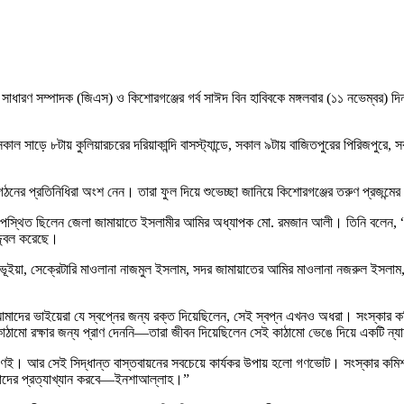
্বাচিত সাধারণ সম্পাদক (জিএস) ও কিশোরগঞ্জের গর্ব সাঈদ বিন হাবিবকে মঙ্গলবার (১১ নভেম্বর
 সাড়ে ৮টায় কুলিয়ারচরের দরিয়াকান্দি বাসস্ট্যান্ডে, সকাল ৯টায় বাজিতপুরের পিরিজপুরে, সকাল
িক সংগঠনের প্রতিনিধিরা অংশ নেন। তারা ফুল দিয়ে শুভেচ্ছা জানিয়ে কিশোরগঞ্জের তরুণ প্রজন্মে
ে উপস্থিত ছিলেন জেলা জামায়াতে ইসলামীর আমির অধ্যাপক মো. রমজান আলী। তিনি বলেন, “ক
জ্জ্বল করেছে।
ূইয়া, সেক্রেটারি মাওলানা নাজমুল ইসলাম, সদর জামায়াতের আমির মাওলানা নজরুল ইসলাম, 
ে আমাদের ভাইয়েরা যে স্বপ্নের জন্য রক্ত দিয়েছিলেন, সেই স্বপ্ন এখনও অধরা। সংস্কার ক
ট্র কাঠামো রক্ষার জন্য প্রাণ দেননি—তারা জীবন দিয়েছিলেন সেই কাঠামো ভেঙে দিয়ে একটি ন্
ণই। আর সেই সিদ্ধান্ত বাস্তবায়নের সবচেয়ে কার্যকর উপায় হলো গণভোট। সংস্কার কমিশ
ণ তাদের প্রত্যাখ্যান করবে—ইনশাআল্লাহ।”