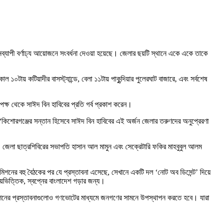
) দিনব্যাপী বর্ণাঢ্য আয়োজনে সংবর্ধনা দেওয়া হয়েছে। জেলার ছয়টি স্থানে একে একে তাকে
 ১০টায় কটিয়াদীর বাসস্ট্যান্ডে, বেলা ১১টায় পাকুন্দিয়ার পুলেরঘাট বাজারে, এবং সর্বশেষ
র পক্ষ থেকে সাঈদ বিন হাবিবের প্রতি গর্ব প্রকাশ করেন।
িশোরগঞ্জের সন্তান হিসেবে সাঈদ বিন হাবিবের এই অর্জন জেলার তরুণদের অনুপ্রেরণা
জেলা ছাত্রশিবিরের সভাপতি হাসান আল মামুন এবং সেক্রেটারি ফকির মাহবুবুল আলম
মিশনের বহু বৈঠকের পর যে প্রস্তাবনা এসেছে, সেখানে একটি দল ‘নোট অব ডিসেন্ট’ দিয়ে
যায়ভিত্তিক, স্বপ্নের বাংলাদেশ গড়ার জন্য।
নের প্রস্তাবনাগুলোও গণভোটের মাধ্যমে জনগণের সামনে উপস্থাপন করতে হবে। যারা