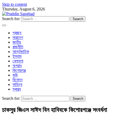
Skip to content
Thursday, August 6, 2026
Search for:
প্রচ্ছদ
সারাদেশ
জাতীয়
রাজনীতি
আর্ন্তজাতিক
ইসলাম
খেলাধূলা
অপরাধ
কিশোরগঞ্জ
কৃষি
বিনোদন
সাহিত্য
স্বাস্থ্য
Search for:
চাকসুর জিএস সাঈদ বিন হাবিবকে কিশোরগঞ্জে সংবর্ধনা