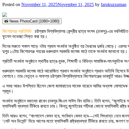
Posted on
November 11, 2025
November 11, 2025
by
farukuzzaman
📸 News PhotoCard (1080×1080)
কিশোরগঞ্জ প্রতিনিধি :
চট্টগ্রাম বিশ্ববিদ্যালয় কেন্দ্রীয় ছাত্র সংসদ (চাকসু)-এর নবনির
ফুলেল শুভেচ্ছা সিক্ত করা হয়।
দিনের শুরুতে সকাল সাড়ে ৭টায় প্রথম সংবর্ধনা অনুষ্ঠিত হয় ভৈরবের দুর্জয় মোড়ে। এরপর সকাল
দুপুর ১২টায় কিশোরগঞ্জ শহরের গুরুদয়াল সরকারি কলেজ মাঠে তাকে সংবর্ধনা জানানো হয়।
প্রতিটি সংবর্ধনা অনুষ্ঠানে স্থানীয় ছাত্র-যুবক, শিক্ষার্থী ও বিভিন্ন সামাজিক-সাংস্কৃত
গুরুদয়াল সরকারি কলেজ মাঠে আয়োজিত প্রধান সংবর্ধনা অনুষ্ঠানে প্রধান অতিথি হিসেব
যোগাবে। তার নেতৃত্ব ও সাফল্য চট্টগ্রাম বিশ্ববিদ্যালয়ে কিশোরগঞ্জের ভাবমূর্তি আরও উ
এ সময় আরও উপস্থিত ছিলেন জেলা জামায়াতের সাবেক নায়েবে আমির অধ্যক্ষ মোসাদ্দেক ভ
প্রমুখ।
সংবর্ধনা অনুষ্ঠানে বক্তব্য রাখেন চাকসুর জিএস সাঈদ বিন হাবিব। তিনি বলেন, “জুলাইয়
ফ্যাসিবাদী ব্যবস্থা টিকিয়ে রাখতে চায়। কিন্তু জুলাইয়ের শহীদরা কোনো ফ্যাসিবাদী রাষ্
তিনি আরও বলেন, “বাংলাদেশ কেমন হবে, সংবিধান কেমন হবে—সেই সিদ্ধান্ত নেবে জনগ
‘নোট অব ডিসেন্ট’ দিয়ে আগের মতো ফ্যাসিবাদী রাষ্ট্রব্যবস্থা টিকিয়ে রাখতে চায়, জনগ