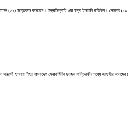
দ হোসেন (৫২) ইন্তেকাল করেছেন। ইন্নালিল্লাহি ওয়া ইন্না ইলাইহি রাজিউন। সোমবার (১৩
সী হামলায় নিহত বাংলাদেশ সেনাবাহিনীর ছয়জন শান্তিরক্ষীর মধ্যে জাহাঙ্গীর আলমের (৩০) 