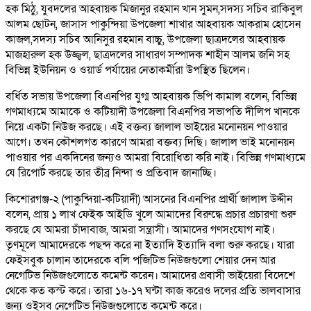
হক মিঠু, যুবদলের আহবায়ক মিজানুর রহমান খান সুমন,সদস্য সচিব রাকিবুল
আলম ছোটন, জাসাস পাকুন্দিয়া উপজেলা শাখার আহবায়ক আকরাম হোসেন
কাজল,সদস্য সচিব আনিসুর রহমান বাচ্চু, উপজেলা ছাত্রদলের আহবায়ক
মাজহারুল হক উজ্জ্বল, ছাত্রদলের সাধারণ সম্পাদক শাহীন আলম জনি সহ
বিভিন্ন ইউনিয়ন ও ওয়ার্ড পর্যায়ের নেতাকর্মীরা উপস্থিত ছিলেন।
বর্ধিত সভায় উপজেলা বিএনপির যুগ্ম আহবায়ক ভিপি কামাল বলেন, বিভিন্ন
গণমাধ্যমে আমাকে ও কটিয়াদী উপজেলা বিএনপির সভাপতি দীলিপ খানকে
নিয়ে একটা নিউজ করছে। এই বক্তব্য জালাল ভাইয়ের মনোনয়ন পাওয়ার
আগে। তখন কৌশলগত কারণে আমরা বক্তব্য দিছি। জালাল ভাই মনোনয়ন
পাওয়ার পর একদিনের জন্যও আমরা বিরোধিতা করি নাই। বিভিন্ন গণমাধ্যমে
যে রিপোর্ট করছে তার তীব্র নিন্দা ও প্রতিবাদ জানাচ্ছি।
কিশোরগঞ্জ-২ (পাকুন্দিয়া-কটিয়াদী) আসনের বিএনপির প্রার্থী জালাল উদ্দীন
বলেন, প্রায় ১ লাখ ফেইক আইডি খুলে আমাদের বিরুদ্ধে প্রচার প্রচারণা শুরু
করছে যে আমরা চাঁদাবাজ, আমরা সন্ত্রাসী। আমাদের গণসংযোগ নাই।
তৃণমূলে আমাদেরকে পছন্দ করে না ইত্যাদি ইত্যাদি বলা শুরু করছে। যারা
ফেইসবুক চালান তাদেরকে বলি পজিটিভ নিউজগুলো শেয়ার দেন আর
নেগেটিভ নিউজগুলোতে কমেন্ট করেন। আমাদের প্রবাসী ভাইয়েরা বিদেশে
থেকে কত কস্ট করে। তারা ১৬-১৭ ঘন্টা কাজ করেও দলের প্রতি ভালবাসার
জন্য ওইসব নেগেটিভ নিউজগুলোতে কমেন্ট করে।