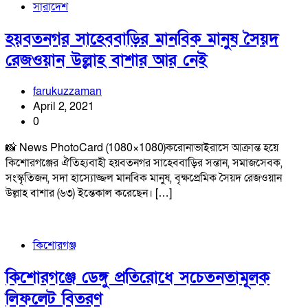
সারাদেশ
হয়বতনগর সাহেববাড়ির মানবিক মানুষ সৈয়দ
রেজওয়ান উল্লাহ বাশার আর নেই
farukuzzaman
April 2, 2021
0
📸 News PhotoCard (1080×1080)করোনাভাইরাসে আক্রান্ত হয়ে
কিশোরগঞ্জের ঐতিহ্যবাহী হয়বতনগর সাহেববাড়ির সন্তান, সমাজসেবক,
সংস্কৃতিজন, সদা হাস্যোজ্জল মানবিক মানুষ, বৃক্ষপ্রেমিক সৈয়দ রেজওয়ান
উল্লাহ বাশার (৬৩) ইন্তেকাল করেছেন। […]
কিশোরগঞ্জ
কিশোরগঞ্জে ডেঙ্গু প্রতিরোধে সচেতনতামূলক
লিফলেট বিতরণ