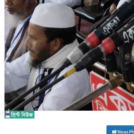
📸 News P