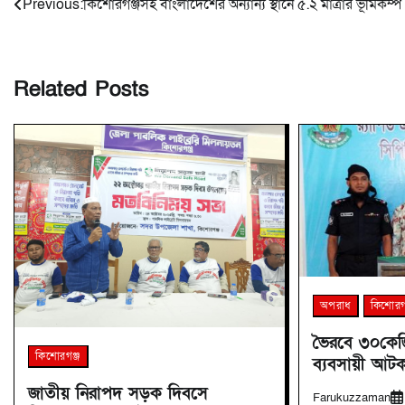
Post
Previous:
কিশোরগঞ্জসহ বাংলাদেশের অন্যান্য স্থানে ৫.২ মাত্রার ভূমিকম্প
navigation
Related Posts
অপরাধ
কিশোরগ
ভৈরবে ৩০কেজ
কিশোরগঞ্জ
ব্যবসায়ী আট
জাতীয় নিরাপদ সড়ক দিবসে
Farukuzzaman