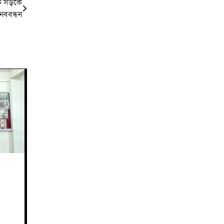
ে সড়কে
ানববন্ধন