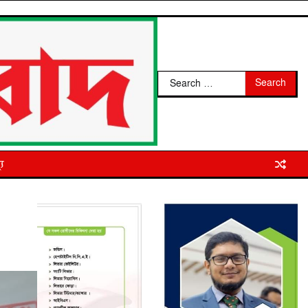
Search
for:
্য