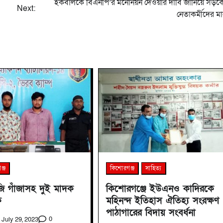
ইকবালকে বিএনপি’র মনোনয়ন দেওয়ার দাবি জানিয়ে সড়ক
Next:
নেতাকর্মীদের ম
ঞ্জ
কিশোরগঞ্জ
সাহিত্য
ি গাঁজাসহ দুই মাদক
কিশোরগঞ্জে ইউএনও কাদিরকে
ক
মহিনন্দ ইতিহাস ঐতিহ্য সংরক্ষণ
পাঠাগারের বিদায় সংবর্ধনা
0
July 29, 2023