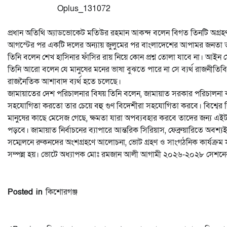
Oplus_131072
প্রধান অতিথি অ্যাডভোকেট মতিউর রহমান আকন্দ বলেন বিগত তিনটি অগ্রহণযোগ্
আগস্টের পর একটি দলের অন্যায় জুলুমের পর বাংলাদেশের আপামর জনতা তা
তিনি বলেন শেখ হাসিনার ফাঁসির রায় নিয়ে কোন প্রশ্ন তোলা যাবে না। আইন
তিনি আরো বলেন যে মানুষের মনের ভাষা বুঝতে পারে না সে ব্যর্থ রাজনীতিবি
রাজনৈতিক আশাবাদ ব্যর্থ হতে চলেছে।
জামায়াতের দেশ পরিচালনার বিষয় তিনি বলেন, জামায়াত সরকার পরিচালনা 
সহযোগিতা করতো তার চেয়ে বহু গুণ বিদেশীরা সহযোগিতা করবে। বিশ্বের বিভিন্
মানুষের কাছে মেসেজ গেছে, ক্ষমতা যারা অপব্যবহার করবে তাদের জন্য এইটা
পড়বে। জামায়াত নির্বাচনের ব্যাপারে আন্তরিক সিরিয়াস, ফেব্রুয়ারিতে অব
সম্মেলনে রুকনদের অংশগ্রহণে আলোচনা, ভোট গ্রহণ ও সাংগঠনিক কার্যক্রম স
সম্পন্ন হয়। ভোটে অধ্যাপক মোঃ রমজান আলী আগামী ২০২৬-২০২৮ সেশনের জন্য
Posted in
কিশোরগঞ্জ