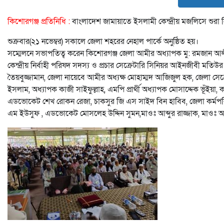
কিশোরগঞ্জ প্রতিনিধি :
বাংলাদেশ জামায়াতে ইসলামী কেন্দ্রীয় মজলিসে শুরা 
শুক্রবার(২১ নভেম্বর) সকালে জেলা শহরের নেহাল পার্কে অনুষ্ঠিত হয়।
সম্মেলনে সভাপতিত্ব করেন কিশোরগঞ্জ জেলা আমীর অধ্যাপক মু: রমজান আলী।
কেন্দ্রীয় নির্বাহী পরিষদ সদস্য ও প্রচার সেক্রেটারি সিনিয়র আইনজীবী 
তৈয়বুজ্জামান, জেলা নায়েবে আমীর অধ্যক্ষ মোহাম্মদ আজিজুল হক, জেলা 
ইসলাম, অধ্যাপক কাজী সাইফুল্লাহ, এমপি প্রার্থী অধ্যাপক মোসাদ্দেক ভূঁইয
এডভোকেট শেখ রোকন রেজা, চাকসুর জি এস সাইদ বিন হাবিব, জেলা কর্মপ
এম ইউসুফ , এডভোকেট মোসলেহ উদ্দিন সুমন,মাওঃ আব্দুর রাজ্জাক, মাওঃ আব্দ