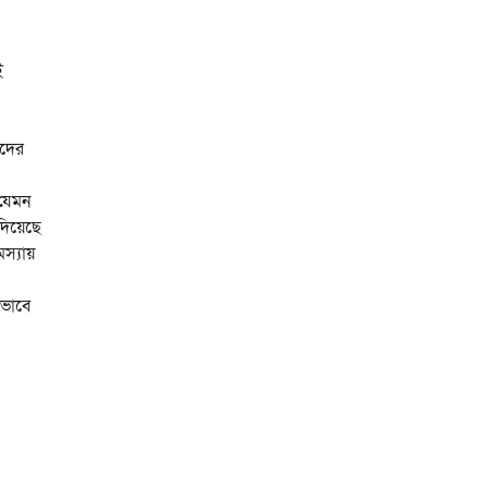
ই
াদের
 যেমন
দিয়েছে
্যায়
লভাবে