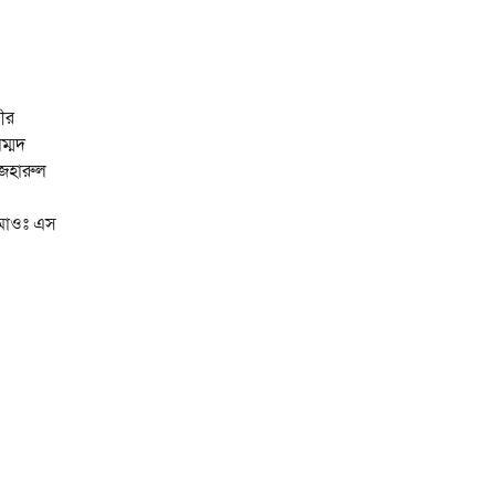
ীর
ম্মদ
আজহারুল
 মাওঃ এস