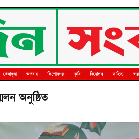
খেলাধূলা
অপরাধ
কিশোরগঞ্জ
কৃষি
বিনোদন
সাহিত্য
স্বাস্থ
েলন অনুষ্ঠিত