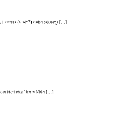
ে। মঙ্গলবার (৯ আগষ্ট) সকালে হোসেনপুর […]
ুদ্ধে কিশোরগঞ্জে বিক্ষোভ মিছিল […]