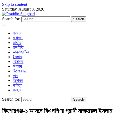
Skip to content
Saturday, August 8, 2026
Search for:
প্রচ্ছদ
সারাদেশ
জাতীয়
রাজনীতি
আর্ন্তজাতিক
ইসলাম
খেলাধূলা
অপরাধ
কিশোরগঞ্জ
কৃষি
বিনোদন
সাহিত্য
স্বাস্থ্য
Search for:
কিশোরগঞ্জ-১ আসনে বিএনপি’র প্রার্থী মাজহারুল ইসলাম