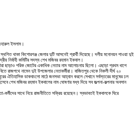
াজহারুল ইসলাম।
ে স্থগিত থাকা কিশোরগঞ্জ জেলার দুটি আসনেই প্রার্থী দিয়েছে। দলীয় মনোনয়ন পাওয়া দুই
্রীয় নির্বাহী কমিটির সদস্য শেখ মজিবর রহমান ইকবাল।
শীরা ছাড়াও শরিক জোটের একাধিক নেতার নাম আলোচনায় ছিলো। এছাড়া প্রথম ধাপে
িতে রাজপথে নামেন দুই উপজেলার নেতাকর্মীরা। বাজিতপুর থেকে নিকলী দীর্ঘ ২০
ুরের ঐতিহাসিক ডাকবাংলো মাঠে জনসভা আহ্বান করলে সেখানে সর্বস্তরের মানুষের ঢল
সেবে শেখ মজিবর রহমান ইকবালের নাম ঘোষণার মধ্য দিয়ে সব জল্পনা-কল্পনার অবসান
নেতা-কর্মীদের সাথে নিয়ে রাজনীতিতে সক্রিয় রয়েছেন। স্বভাবতই ইকবালকে ঘিরে