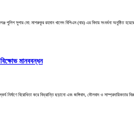
শ সুপার মো: মাশরুকুর রহমান খালেদ বিপিএম (বার) এর বিদায় সংবর্ধনা অনুষ্ঠিত হয়েছ
ে বিক্ষোভ মানববন্ধন
নির্মাণে বিরোধিতা করে বিভ্রান্তি ছড়ানো এবং জঙ্গিবাদ, মৌলবাদ ও সাম্প্রদায়িকতার বির