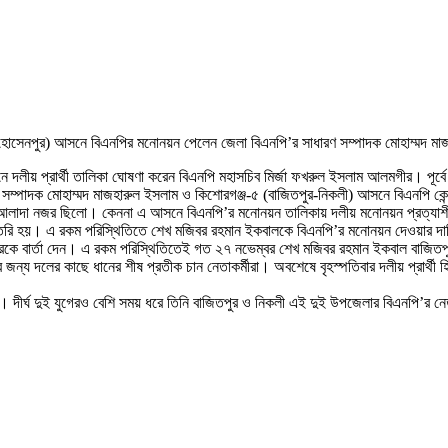
র-হোসেনপুর) আসনে বিএনপির মনোনয়ন পেলেন জেলা বিএনপি’র সাধারণ সম্পাদক মোহাম্মদ ম
 দলীয় প্রার্থী তালিকা ঘোষণা করেন বিএনপি মহাসচিব মির্জা ফখরুল ইসলাম আলমগীর। পূর্ব
 সম্পাদক মোহাম্মদ মাজহারুল ইসলাম ও কিশোরগঞ্জ-৫ (বাজিতপুর-নিকলী) আসনে বিএনপি কেন্দ
র আলাদা নজর ছিলো। কেননা এ আসনে বিএনপি’র মনোনয়ন তালিকায় দলীয় মনোনয়ন প্রত্যা
 তৈরি হয়। এ রকম পরিস্থিতিতে শেখ মজিবর রহমান ইকবালকে বিএনপি’র মনোনয়ন দেওয়ার দাব
্দ্রকে বার্তা দেন। এ রকম পরিস্থিতিতেই গত ২৭ নভেম্বর শেখ মজিবর রহমান ইকবাল বাজিতপ
 দলের কাছে ধানের শীষ প্রতীক চান নেতাকর্মীরা। অবশেষে বৃহস্পতিবার দলীয় প্রার্থী হি
াল। দীর্ঘ দুই যুগেরও বেশি সময় ধরে তিনি বাজিতপুর ও নিকলী এই দুই উপজেলার বিএনপি’র 