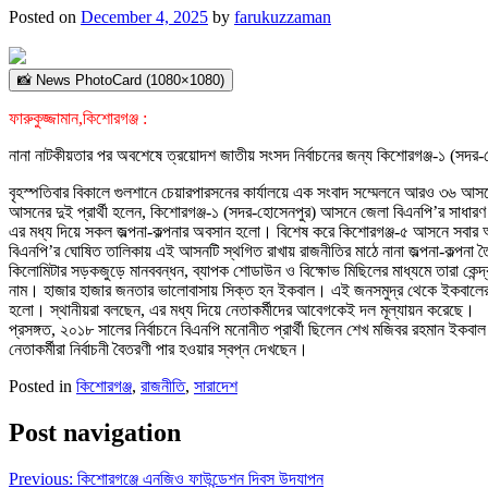
Posted on
December 4, 2025
by
farukuzzaman
📸 News PhotoCard (1080×1080)
ফারুকুজ্জামান,কিশোরগঞ্জ :
নানা নাটকীয়তার পর অবশেষে ত্রয়োদশ জাতীয় সংসদ নির্বাচনের জন্য কিশোরগঞ্জ-১ (সদ
বৃহস্পতিবার বিকালে গুলশানে চেয়ারপারসনের কার্যালয়ে এক সংবাদ সম্মেলনে আরও ৩৬ আসনে
আসনের দুই প্রার্থী হলেন, কিশোরগঞ্জ-১ (সদর-হোসেনপুর) আসনে জেলা বিএনপি’র সাধারণ
এর মধ্য দিয়ে সকল জল্পনা-কল্পনার অবসান হলো। বিশেষ করে কিশোরগঞ্জ-৫ আসনে সবা
বিএনপি’র ঘোষিত তালিকায় এই আসনটি স্থগিত রাখায় রাজনীতির মাঠে নানা জল্পনা-কল্পনা
কিলোমিটার সড়কজুড়ে মানববন্ধন, ব্যাপক শোডাউন ও বিক্ষোভ মিছিলের মাধ্যমে তারা কেন
নাম। হাজার হাজার জনতার ভালোবাসায় সিক্ত হন ইকবাল। এই জনসমুদ্র থেকে ইকবালের জন্য
হলো। স্থানীয়রা বলছেন, এর মধ্য দিয়ে নেতাকর্মীদের আবেগকেই দল মূল্যায়ন করেছে।
প্রসঙ্গত, ২০১৮ সালের নির্বাচনে বিএনপি মনোনীত প্রার্থী ছিলেন শেখ মজিবর রহমান ইকব
নেতাকর্মীরা নির্বাচনী বৈতরণী পার হওয়ার স্বপ্ন দেখছেন।
Posted in
কিশোরগঞ্জ
,
রাজনীতি
,
সারাদেশ
Post navigation
Previous:
কিশোরগঞ্জে এনজিও ফাউন্ডেশন দিবস উদযাপন