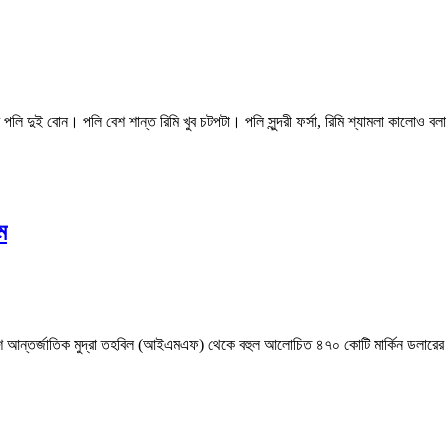
ুই বোন। পলি বেশ শান্ত রিমি খুব চটপটা। পলি সুন্দরী ফর্সা, রিমি শ্যামলা কালোও ব
ম
্তর্জাতিক মুদ্রা তহবিল (আইএমএফ) থেকে বহুল আলোচিত ৪৭০ কোটি মার্কিন ডলারের ঋ