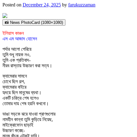
Posted on
December 24, 2025
by
farukuzzaman
📸 News PhotoCard (1080×1080)
ইলিয়াস কাঞ্চন
এস এম আজাদ হোসেন
পর্দার আলো পেরিয়ে
তুমি শুধু নায়ক নও,
তুমি এক প্রতিবাদ-
নীরব রাস্তায় উচ্চারণ করা সত্য।
ক্যামেরার সামনে
চোখে ছিল গল্প,
ক্যামেরার বাইরে
হৃদয়ে ছিল মানুষের ব্যথা।
একটি চরিত্র শেষ হলেও
তোমার দায় শেষ হয়নি কখনো।
ভাঙা সড়কে ঝরে যাওয়া প্রাণগুলোর
নামহীন কান্না তুমি কুড়িয়ে নিয়েছ,
মাইক্রোফোন ছাড়াই
উচ্চারণ করেছ-
মানুষ বাঁচুক,এটুকুই দাবি।