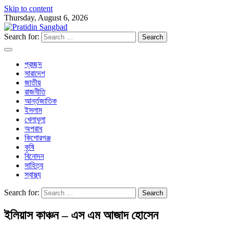
Skip to content
Thursday, August 6, 2026
Search for:
প্রচ্ছদ
সারাদেশ
জাতীয়
রাজনীতি
আর্ন্তজাতিক
ইসলাম
খেলাধূলা
অপরাধ
কিশোরগঞ্জ
কৃষি
বিনোদন
সাহিত্য
স্বাস্থ্য
Search for:
ইলিয়াস কাঞ্চন – এস এম আজাদ হোসেন