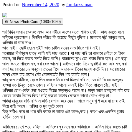
Posted on
November 14, 2020
by
farukuzzaman
📸 News PhotoCard (1080×1080)
প্রতিদিন সংবাদ ডেস্ক: এখন আর শরীরে আগের মতো শক্তি নেই। কাজ করতে হলে
শক্তির প্রয়োজন। দিনদিন শরীরে কি হয়েছে কিছুই বুঝিনা। মনোয়ার স্ত্রী ভানুরে বলে,
ওহিদার মা ভাত দাও।
ভাত নাই। ছোট ছেলে দুইটা ভাত চাইল ওদের ভাত দিতে পারি নাই।
মনোয়ারা দীর্ঘশ্বাস ছাড়ে আমি যাই মাছ ধরতে। যা মাছ পাই তা বাজারে বেইচা যে টাকা
আসে, তা দিয়ে বাজার সদাই নিয়ে আসি। বাচ্চাদের মুখে তো খাবার দিতে হবে। এক ছড়া
জাল কিনতে পারলে মাছ ধরা যেত ভালো। এইভাবে হাত দিয়ে ডুবাইয়া কত আর মাছ ধরা
যায়! মনোয়ারের চার সন্তান তাদের নিয়ে অভাব-অনটনের মধ্যে কাটে দিন। মনোয়ারের
মধ্যে কোন হায়-হুতাশ নেই কোনমতেই দিন পার হলেই চলে।
ভানু বলে স্বামীকে, ছেলে তিন জনকে নিয়ে তো চিন্তা করি না, মেয়েটা বিয়ের সমতুল্য
হাওয়া যত চিন্তা বেড়ে গেল। ওহিদার ভালো ভালাই বিয়ে দিতে পারলে বেঁচে যাই।
ওহিদার চোখ একটা টেরা হওয়ায় বিয়ের সম্বন্ধও আসে না। মানুষ ভাবে চালচুলো নাই তার
মেয়ের আবার কিসের বিয়ে! তাই হয়তো আমার মেয়েকে কারো চোখে পড়ে না।
ওহিদা মানুষের বাড়ি বাড়ি লাকড়ি যোগাড় করে দেয়। তাতে মানুষ খুশি হয়ে যা দেয় তাই
নিয়ে বাড়ি আসে। ওহিদা ও মুখ ফুটে কোন
কিছু দাবীও করে না পরে যদি কাজে না ডাকে এই আশঙ্কায়। কারণ এক-একদিন চুলায়
হাড়িও চলে না।
আদিলের চোখে পড়ে ওহিদা। আদিলের খুব মনে ধরে ওহিদাকে। আদিল বিয়ে করতে চাই