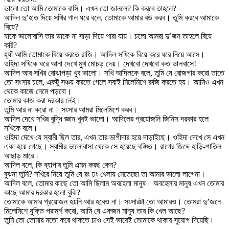
ভালো তো আমি তোমাকে বাসি। এখন তো জানলে? কি করবে তাহলে?
আদিল দু’হাত দিয়ে সখির গাল ধরে বলে, তোমাকে আমার বউ করব। তুমি করবে আমাকে
বিয়ে?
যাকে ভালোবাসি তার ডাকে না সাড়া দিয়ে পারা যায়। চলো আমরা দু’জন তাহলে বিয়ে
করি?
হ্যাঁ আমি তোমাকে বিয়ে করতে রাজি। আদিল সখিকে বিয়ে করে ঘরে নিয়ে আসে।
ওহিদা সখিকে ঘরে আনা দেখে মুখ মোচড় দেয়। দেখবো দেখবো কত ভালবাসে!
আদিল আর সখির বোঝাপড়া খুব ভালো। সখি আদিলকে বলে, তুমি যে রোজগার করো তাতে
তো সংসার চলে, একটু সঞ্চয় করতে গেলে সবাই মিলেমিশে রুজি করতে হয়। আমিও এখন
থেকে কাজে নেমে পড়বো।
তোমার কাজ করা দরকার নেই।
তুমি আর না করো না। সংসার আমরা মিলেমিশে করব।
আদিল দেখে সখির বুদ্ধি জ্ঞান খুবই ভালো। আদিলের প্রয়োজনি জিনিস দরকার হলে
সখিকে বলে।
ওহিদা দেখে যে স্বামী ছিল তার, এখন তার ভাগীদার হয়ে দাড়াইছে। ওহিদা দেখে সে এখন
একা হয়ে গেছে। স্বামীর ভালোবাসা থেকে সে হয়েছে বঞ্চিত। রাগের জিদ্দে হাড়ি-পাতিল
আছাড় মারে।
আদিল বলে, কি ব্যাপার তুমি এমন করছ কেন?
বুঝনা তুমি? সখিরে নিয়ে তুমি যে রং ঢং খেলায় মেতেছো তা আমার ভালো লাগেনা।
আদিল বলে, তোমার কাছে তো আমি ছিলাম অবহেলা মানুষ। অবহেলার মানুষ এখন তোমার
কাছে আমার দরকার হলো বুঝি?
তোমাকে আমার প্রয়োজন হয়নি আর হবেও না। সংসারটা তো আমারও। তোমরা দু’জনে
মিলেমিশে যুক্তি পরামর্শ করো, আমি যে একজন মানুষ তার কি খেল আছে?
তুমি তো তোমার মতো করে থাকতে চাও সেই ভাবেই তোমাকে থাকার সুযোগ দিয়েছি।