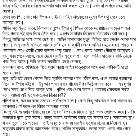
রাগ করেন কেন? আমি খবর পেয়েছি আপনার দু’দিন ধরে চুলায় হাড়ি চলে না। আমার
কাছে ওহিদাকে বিয়ে দিলে আপনার আর কষ্ট করতে হবে না। যখন যা লাগবে সবই আমি
দেবো।
তোর মত পিচাশের কোন উপকার চাইনা! শাহিন মাতুব্বরের মুখের উপর থু মেরে চলে
আস্তে নেয়।
শাহিন স্তম্ভিত ভাবে, কি আমার মুখের উপর থু! পিছন থেকে মনোয়ারের ঘাড়ের গামছা
দিয়ে গলায় দুই হাত দিয়ে টেনে ধরে। এরপর মনোয়ার নিজেকে বাঁচানোর চেষ্টা করে।
কিন্তু শাহিনের সঙ্গে পেরে ওঠে না। শাহিন মনোয়ারার মৃত্যু নিশ্চিত হয়ে সেখান থেকে সরে
পড়ে। ভানু স্বামী বাড়িতে আসায় দেরি হাওয়া স্বামীর জন্য অস্থির হয়ে যায়। গ্রামের
লোকজন দেখে একটি লোক জঙ্গলে পড়ে আছে। দেখে গলায় গামছা পেঁচানো অবস্থায়।
ভানু খবর পেয়ে আসে, এসে দেখে স্বামীর মৃত্যু লাশ। বলে, শাহিন মাতুব্বার বাড়ি থেকে
খবর দিয়ে আনে। উনি আমার স্বামীকে মেরে ফেলছে।
লোকজন বলে, ওহিদাকে নিয়ে প্রায় প্রায় শাহিন মাতুব্বরের সঙ্গে কথা কাটাকাটি হতো
মনোয়ারের।
ভানু ছোট দুই ছেলে কোলে নিয়ে স্বামীর লাশের পাশে কেঁদে বলে, এখন আমার বাচ্চাদের
নিয়ে কি উপায় হইবো। টুনু আর পাবন বাবার গায়ের উপর উঠে কান্না করে। এমন দৃশ্য
দেখে সবার চোখ দিয়ে অশ্রু ঝরে। পুলিশ খবর পেয়ে আসে। গ্রামের লোকজন সবাই
বলে, আমরা এই হত্যাকাণ্ডের বিচার চাই?
পুলিশ বলে, সময়ের কাজ সময়ের প্রেক্ষিতে চলে। কোন কিছু তার আগে করা সম্ভব নয়।
আপনারা ধৈর্য ধরুন এর বিচার আপনারা পাবেন।
কিন্তু এই অসহায় পরিবারের কে নিবে দায়িত্ব কে দিবে দু’মুঠো ভাত জোগাড় করে। নাকি
অনাহারে ধুকে ধুকে মরবে। ভানুর অভাব-অনটনের কাছে হার মানতে হয়। সন্তানের মুখে
খাবার তুলে দিতে পারেনা। তাই সন্তানের জন্য স্বামীর হত্যার বিচার না নিয়ে শাহিন
মাতুব্বার টাকার কাছে আত্মসমর্পণ করে। শাহিন মাতুব্বারও হত্যা সাজা থেকে পার পেয়ে
যায়।