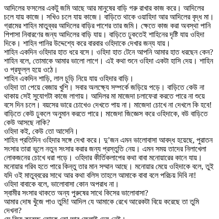
আদিলের ফসলের একটু জমি আছে আর মানুষের বাড়ি গরু রাখার কাজ করে। আদিলের
চলে যায় কাজে। সখিও চলে যায় কাজে। বাড়িতে থাকে ওয়াহিদা আর আদিলের বৃদ্ধ মা।
গ্রামের শাহিন মাতুব্বর আদিলের বাড়ির পাশের তার জমি। ক্ষেতে কাজ করা অবস্থা পানি
পিপাসা নিবারণের জন্য আদিলের বাড়ি যায়। বাড়িতে ঢুকতেই শাহিনের দৃষ্টি যায় ওহিদা
দিকে। শাহিন পানির উদ্দেশ্যে করে বারবার ওহিদাকে দেখার জন্য যায়।
শাহিন একদিন ওহিদার হাত ধরে বসে। ওহিদা হাত টেনে আপনি আমার হাত ধরছেন কেন?
শাহিন বলে, তোমাকে আমার ভালো লাগে। এই কথা শুনে ওহিদা একটা হাসি দেয়। শাহিন
ও প্রফুল্ল হয়ে ওঠে।
শাহিন একদিন শাড়ি, লাল চুড়ি নিয়ে যায় ওহিদার বাড়ি।
ওহিদা তা পেয়ে বেজায় খুশি। সবার অলক্ষ্যে সম্পর্কে জড়িয়ে পড়ে। বাড়িতে কেউ না
থাকায় সেই সুযোগটা কাজে লাগায়। আদিলর মা মাজেদা চলাফেরা করতে পারে না শুয়ে
বসে দিন চলে। বয়সের ভারে চোখেও দেখতে পায় না। মাজেদা চোখে না দেখলে কি হবে!
বাড়িতে কেউ ঢুকলে অনুমান করতে পারে। মাজেদা জিজ্ঞেস করে ওহিদাকে, বউ বাড়িতে
কেউ আসছে নাকি?
ওহিদা কই, কেউ তো আসেনি।
শাহিন প্রতিদিন ওহিদার সঙ্গে দেখা করে। দু’জন এমন ভালোবাসা আবদ্ধ হয়েছে, পুরাতন
সংসার তারা ভুলে নতুন সংসার করার জন্য প্রস্তুতি নেয়। এমন সময় তাদের নিলাখেলা
লোকজনের চোখে ধরা পড়ে। ওহিদার কীর্তিকলাপের কথা বাবা মনোয়ারের কানে যায়।
মনোয়ার গরিব হতে পারে কিন্তু তার মান সম্মান আছে। মনোয়ার মেয়ে ওহিদাকে বলে, তুই
যদি ওই মাতুব্বরের সাথে আর কথা বলিস তাহলে আমাকে বাবা বলে পরিচয় দিবি না!
ওহিদা বাবাকে বলে, ভালোবাসা কোন অপরাধ না।
স্বামীর সংসার থাকতে অন্য পুরুষের সাথে কিসের ভালোবাসা?
আমার দোষ খুঁজে পাও তুমি! আদিল যে আমাকে রেখে আরেকটা বিয়ে করেছে তা তুমি
দেখনা?