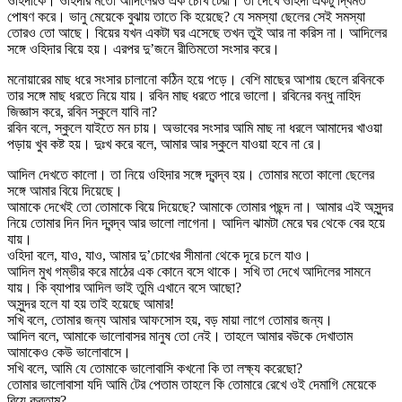
ওহিদাকে। ওহিদার মতো আদিলেরও এক চোখ টেরা। তা দেখে ওহিদা একটু দ্বিমত
পোষণ করে। ভানু মেয়েকে বুঝায় তাতে কি হয়েছে? যে সমস্যা ছেলের সেই সমস্যা
তোরও তো আছে। বিয়ের যখন একটা ঘর এসেছে তখন তুই আর না করিস না। আদিলের
সঙ্গে ওহিদার বিয়ে হয়। এরপর দু’জনে রীতিমতো সংসার করে।
মনোয়ারের মাছ ধরে সংসার চালানো কঠিন হয়ে পড়ে। বেশি মাছের আশায় ছেলে রবিনকে
তার সঙ্গে মাছ ধরতে নিয়ে যায়। রবিন মাছ ধরতে পারে ভালো। রবিনের বন্ধু নাহিদ
জিজ্ঞাস করে, রবিন স্কুলে যাবি না?
রবিন বলে, স্কুলে যাইতে মন চায়। অভাবের সংসার আমি মাছ না ধরলে আমাদের খাওয়া
পড়ায় খুব কষ্ট হয়। দুঃখ করে বলে, আমার আর স্কুলে যাওয়া হবে না রে।
আদিল দেখতে কালো। তা নিয়ে ওহিদার সঙ্গে দ্বন্দ্ব হয়। তোমার মতো কালো ছেলের
সঙ্গে আমার বিয়ে দিয়েছে।
আমাকে দেখেই তো তোমাকে বিয়ে দিয়েছে? আমাকে তোমার পছন্দ না। আমার এই অসুন্দর
নিয়ে তোমার দিন দিন দ্বন্দ্ব আর ভালো লাগেনা। আদিল ঝামটা মেরে ঘর থেকে বের হয়ে
যায়।
ওহিদা বলে, যাও, যাও, আমার দু’চোখের সীমানা থেকে দূরে চলে যাও।
আদিল মুখ গম্ভীর করে মাঠের এক কোনে বসে থাকে। সখি তা দেখে আদিলের সামনে
যায়। কি ব্যাপার আদিল ভাই তুমি এখানে বসে আছো?
অসুন্দর হলে যা হয় তাই হয়েছে আমার!
সখি বলে, তোমার জন্য আমার আফসোস হয়, বড় মায়া লাগে তোমার জন্য।
আদিল বলে, আমাকে ভালোবাসর মানুষ তো নেই। তাহলে আমার বউকে দেখাতাম
আমাকেও কেউ ভালোবাসে।
সখি বলে, আমি যে তোমাকে ভালোবাসি কখনো কি তা লক্ষ্য করেছো?
তোমার ভালোবাসা যদি আমি টের পেতাম তাহলে কি তোমারে রেখে ওই দেমাগি মেয়েকে
বিয়ে করতাম?