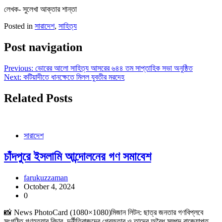
লেখক- সুলেখা আক্তার শান্তা
Posted in
সারাদেশ
,
সাহিত্য
Post navigation
Previous:
ভোরের আলো সাহিত্য আসরের ৬৪৪ তম সাপ্তাহিক সভা অনুষ্ঠিত
Next:
কটিয়াদীতে ধানক্ষেতে মিলল যুবতীর মরদেহ
Related Posts
সারাদেশ
চাঁদপুরে ইসলামি আন্দোলনের গণ সমাবেশ
farukuzzaman
October 4, 2024
0
📸 News PhotoCard (1080×1080)মিজান লিটন: ছাত্র জনতার গণবিপ্লবে
সংগঠিত গণহত্যার বিচার, দুর্নীতিবাজদের গ্রেফতার ও তাদের অবৈধ সম্পদ বাজেয়াপ্ত,