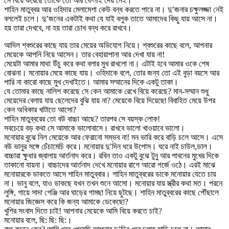
সে বিয়ে করেছে তোকে তো আর ফেলাই দেয় নেই।
শাহিন মাতুব্বর আর ওহিদার মেলামেশা কেউ বন্ধ করতে পারে না। দু’জনার চক্ষুলজ্জা নেই
বললেই চলে। দু’জনের একটাই কথা যে যাই বলুক তাতে আমাদের কিছু যায় আসে না।
হয় তারা দেখবে, না হয় তারা চোখ বন্ধ করে রাখবে।
আদিল শ্বশুরের কাছে যায় তার মেয়ের অভিযোগ নিয়ে। শ্বশুরের কাছে বলে, আপনার
মেয়েকে আপনি নিয়ে আসেন। তার বেহায়াপানা আর দেখা যায় না!
মেয়েটা আমার মাথা উঁচু করে কথা বলার মুখ রাখলো না। এটাই হবে আমার ওকে শেষ
বোঝনা। মনোয়ার মেয়ে কাছে যায়। ওহিদাকে বলে, তোর জন্য তো এই বুড়া বয়সে আর
পারি না কারো কাছে মুখ দেখাইতে। আমার সম্মানের দিকে একটু তাকা।
যে তোমার কাছে নালিশ করেছে সে কেন আমাকে রেখে বিয়ে করেছে? মান-সম্মান শুধু
মেয়েদের বেলায় যায় ছেলেদের বুঝি যায় না? মেয়েকে বিয়ে দিয়েছো বিবাহিত মেয়ে উপর
কেন অধিকার খাটাতে আসো?
শাহিন মাতুব্বরের তো বউ বাচ্চা আছে? তারপর সে বয়স্ক লোক!
সবচেয়ে বড় কথা সে আমাকে ভালোবাসে। রাখবে ভালো খাওয়াবে ভালো।
মনোয়ার বুঝে নিল মেয়েকে আর ফেরানো সম্ভব না! মন ভারি করে বাড়ি চলে আসে। এসে
বউ ভানুর সঙ্গে চেঁচামেচি করে। মনোয়ার দু’দিন ধরে উপোস। ঘরে নাই চাউল,ডাল।
বাচ্চারা ক্ষুধার জ্বালায় আর্তনাদ করে। রবিন তাও একটু বুঝে টুনু আর পাবনের মুখের দিকে
তাকানো যায়না। বাচ্চাদের আর্তনাদ দেখে মনোয়ার রাগে আরো গর্জে ওঠে। এরই মাঝে
মনোয়ারকে ডাকতে আসে শাহিন মাতুব্বার। শাহিন মাতুব্বরের ডাকে মনোয়ার যেতে চায়
না। ভানু বলে, যাও ডাকছে যখন তখন শুনে আসো। মনোয়ার যায় স্ত্রীর কথা মত। পরনে
লুঙ্গি, গায়ে সাদা গেঞ্জি আর ঘাড়ের গামছা নিয়ে ছুটছে। শাহিন মাতুব্বরের কাছে পৌঁছালে
মনোয়ার জিজ্ঞেস করে কি জন্য আমাকে ডেকেছো?
খুশির সংবাদ দিতে চাই! আপনার মেয়েকে আমি বিয়ে করতে চাই?
মনোয়ার বলে, ছি: ছি: ছি:।