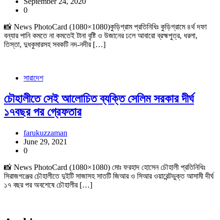
September 24, 2020
0
📸 News PhotoCard (1080×1080)কুড়িগ্রাম প্রতিনিধিঃ কুড়িগ্রামে ৪র্থ দফা
বন্যার পানি কমতে না কমতেই টানা বৃষ্টি ও উজানের ঢলে আবারো ব্রহ্মপুত্র, ধরলা,
তিস্তা, দুধকুমারসহ সবকটি নদ-নদীর […]
সারাদেশ
চৌহালীতে সেই আলোচিত ব্যক্তি সেলিম সরকার দীর্ঘ
১৭বছর পর গ্রেফতার
farukuzzaman
June 29, 2021
0
📸 News PhotoCard (1080×1080) মোঃ ফরহাদ হোসেন চৌহালী প্রতিনিধিঃ
সিরাজগঞ্জের চৌহালীতে দুইটি সাজাসহ সাতটি জিআর ও সিআর ওয়ারেন্টভুক্ত আসামী দীর্ঘ
১৭ বছর পর অবশেষে চৌহালীর […]