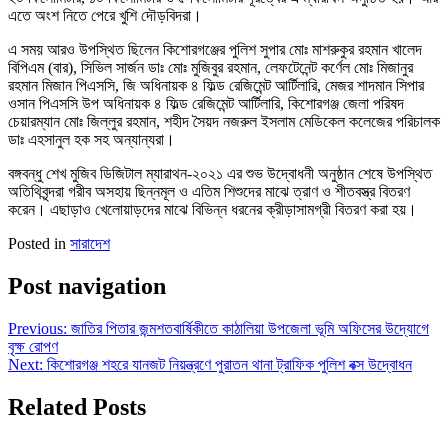
এতে অংশ নিতে পেরে খুশি দৌড়বিদরা।
এ সময় আরও উপস্থিত ছিলেন কিশোরগঞ্জের পুলিশ সুপার মোঃ মাশরুকুর রহমান খালেদ
বিপিএম (বার), সিভিল সার্জন ডাঃ মোঃ মুজিবুর রহমান, লেফটেনেন্ট কর্ণেল মোঃ মিজানুর
রহমান মিজান পিএসসি, জি অধিনায়ক ৪ ফিল্ড রেজিমেন্ট আর্টিলারি, মেজর শাদমান সিপার
ওসান পিএসসি উপ অধিনায়ক ৪ ফিল্ড রেজিমেন্ট আর্টিলারি, কিশোরগঞ্জ জেলা পরিষদ
চেয়ারম্যান মোঃ জিল্লুর রহমান, শহীদ সৈয়দ নজরুল ইসলাম মেডিকেল কলেজের পরিচালক
ডাঃ এহসানুল হক সহ অন্যান্যরা।
বঙ্গবন্ধু শেখ মুজিব ডিজিটাল ম্যারাথন-২০২১ এর শুভ উদ্বোধনী অনুষ্ঠান শেষে উপস্থিত
অতিথিবৃন্দরা গরীব অসহায় ছিন্নমূল ও এতিম শিশুদের মাঝে ত্রাণ ও শীতবস্ত্র বিতরণ
করেন। এছাড়াও খেলোয়াড়দের মাঝে বিভিন্ন ধরনের ক্রীড়াসামগ্রী বিতরণ করা হয়।
Posted in
সারাদেশ
Post navigation
Previous:
জাতির পিতার জন্মশতবার্ষিকীতে কাঠালিয়া উপজেলা ভূমি অফিসের উদ্যোগে
বৃক্ষ রোপণ
Next:
কিশোরগঞ্জ শহরে যানজট নিয়ন্ত্রণে পুরাতন থানা ট্রাফিক পুলিশ বক্স উদ্বোধন
Related Posts