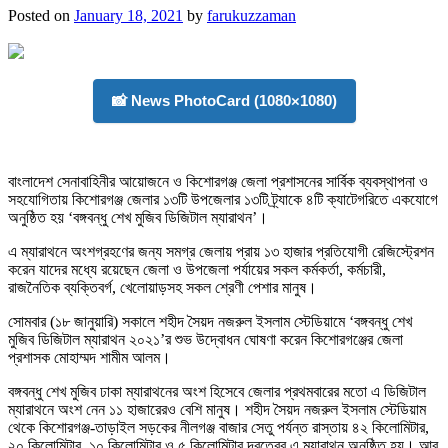
Posted on
January 18, 2021
by
farukuzzaman
📸 News PhotoCard (1080×1080)
বাংলাদেশ সেনাবাহিনীর আয়োজনে ও কিশোরগঞ্জ জেলা প্রশাসনের সার্বিক ব্যবস্থাপনা ও
সহযোগিতায় কিশোরগঞ্জ জেলার ১৩টি উপজেলার ১৩টি ট্র্যাকে ৪টি ক্যাটেগরিতে একযোগে
অনুষ্ঠিত হয় ‘বঙ্গবন্ধু শেখ মুজিব ডিজিটাল ম্যারাথন’।
এ ম্যারাথনে অংশগ্রহণের জন্য সমগ্র জেলায় প্রায় ১৩ হাজার প্রতিযোগী রেজিস্ট্রেশন
করেন যাদের মধ্যে রয়েছেন জেলা ও উপজেলা পর্যায়ের সকল কর্মকর্তা, কর্মচারী,
রাজনৈতিক ব্যক্তিবর্গ, খেলোয়াড়সহ সকল শ্রেণী পেশার মানুষ।
সোমবার (১৮ জানুয়ারি) সকালে শহীদ সৈয়দ নজরুল ইসলাম স্টেডিয়ামে ‘বঙ্গবন্ধু শেখ
মুজিব ডিজিটাল ম্যারাথন ২০২১’র শুভ উদ্বোধন ঘোষণা করেন কিশোরগঞ্জের জেলা
প্রশাসক মোহাম্মদ শামীম আলম।
বঙ্গবন্ধু শেখ মুজিব ঢাকা ম্যারাথনের অংশ হিসেবে জেলার প্রথমবারের মতো এ ডিজিটাল
ম্যারাথনে অংশ নেন ১১ হাজারেরও বেশি মানুষ। শহীদ সৈয়দ নজরুল ইসলাম স্টেডিয়াম
থেকে কিশোরগঞ্জ-তাড়াইল সড়কের নীলগঞ্জ বাজার সেতু পর্যন্ত রাস্তায় ৪২ কিলোমিটার,
২০ কিলোমিটার, ১০ কিলোমিটার ও ৫ কিলোমিটার দূরত্বের এ ম্যারাথন অনুষ্ঠিত হয়। আর