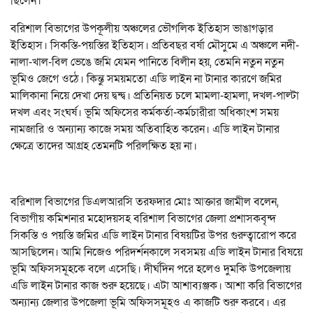
ছিলেন।
বরিশাল বিভাগের উপকূলীয় অঞ্চলের ভৌগলিক ইতিহাস ভাঙাগড়ার
ইতিহাস। সিকস্তি-পয়স্তির ইতিহাস। প্রতিবছর বর্ষা মৌসুমে এ অঞ্চলে নদী-
নালা-খাল-বিল ভেঙে জমি যেমন পানিতে বিলীন হয়, তেমনি নতুন নতুন
ভূমিও জেগে ওঠে। কিন্তু সময়মতো এডি লাইন না টানার কারণে জমির
মালিকানা নিয়ে দেখা দেয় দ্বন্দ্ব। প্রতিনিয়ত চলে মামলা-হামলা, দখল-পাল্টা
দখল এবং সংঘর্ষ। ভূমি অফিসের কর্মকর্তা-কর্মচারীরা অধিকাংশ সময়
নামজারি ও অন্যান্য কাজে সময় অতিবাহিত করেন। এডি লাইন টানার
ক্ষেত্রে তাদের আগ্রহ তেমনটি পরিলক্ষিত হয় না।
বরিশাল বিভাগের ডিএলআরসি তরফদার মোঃ আক্তার জামীল বলেন,
বিভাগীয় কমিশনার মহোদয়সহ বরিশাল বিভাগের জেলা প্রশাসকবৃন্দ
সিকস্তি ও পয়স্তি জমির এডি লাইন টানার বিষয়টির উপর গুরুত্বারোপ করে
আসছিলেন। আমি নিজেও পরিদর্শনকালে সবসময় এডি লাইন টানার বিষয়ে
ভূমি অফিসসমূহকে বলে এসেছি। দীর্ঘদিন পরে হলেও দুমকি উপজেলায়
এডি লাইন টানার কাজ শুরু হয়েছে। এটা আশাব্যঞ্জক। আশা করি বিভাগের
অন্যান্য জেলার উপজেলা ভূমি অফিসসমূহও এ কাজটি শুরু করবে। এর