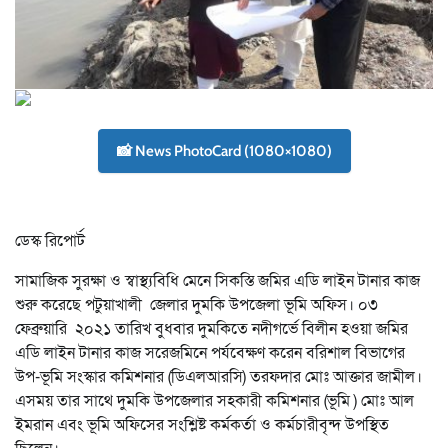
📸 News PhotoCard (1080×1080)
ডেস্ক রিপোর্ট
সামাজিক সুরক্ষা ও স্বাস্থ্যবিধি মেনে সিকস্তি জমির এডি লাইন টানার কাজ
শুরু করেছে পটুয়াখালী জেলার দুমকি উপজেলা ভূমি অফিস। ০৩
ফেব্রুয়ারি ২০২১ তারিখ বুধবার দুমকিতে নদীগর্ভে বিলীন হওয়া জমির
এডি লাইন টানার কাজ সরেজমিনে পর্যবেক্ষণ করেন বরিশাল বিভাগের
উপ-ভূমি সংস্কার কমিশনার (ডিএলআরসি) তরফদার মোঃ আক্তার জামীল।
এসময় তার সাথে দুমকি উপজেলার সহকারী কমিশনার (ভূমি ) মোঃ আল
ইমরান এবং ভূমি অফিসের সংশ্লিষ্ট কর্মকর্তা ও কর্মচারীবৃন্দ উপস্থিত