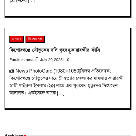
১০ দিনের […]
অপরাধ
কিশোরগঞ্জ
কিশোরগঞ্জে যৌতুকের বলি গৃহবধূ,কারারক্ষীর ফাঁসি
Farukuzzaman
July 20, 2023
0
📸 News PhotoCard (1080×1080)নিজস্ব প্রতিবেদক:
কিশোরগঞ্জে যৌতুকের দায়ে স্ত্রী হত্যার চঞ্চল্যকর মামলার কারারক্ষী
স্বামী খাইরুল ইসলাম (২৫) নামে এক যুবকের মৃত্যুদণ্ড দিয়েছেন
আদালত। একইসঙ্গে তাকে […]