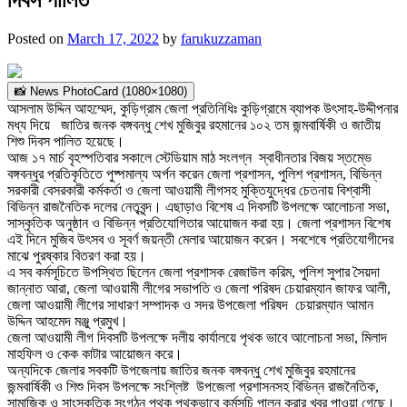
Posted on
March 17, 2022
by
farukuzzaman
📸 News PhotoCard (1080×1080)
আসলাম উদ্দিন আহম্মেদ, কুড়িগ্রাম জেলা প্রতিনিধিঃ কুড়িগ্রামে ব্যাপক উৎসাহ-উদ্দীপনার
মধ্য দিয়ে জাতির জনক বঙ্গবন্ধু শেখ মুজিবুর রহমানের ১০২ তম জন্মবার্ষিকী ও জাতীয়
শিশু দিবস পালিত হয়েছে।
আজ ১৭ মার্চ বৃহস্পতিবার সকালে স্টেডিয়াম মাঠ সংলগ্ন স্বাধীনতার বিজয় স্তম্ভে
বঙ্গবন্ধুর প্রতিকৃতিতে পুষ্পমাল্য অর্পন করেন জেলা প্রশাসন, পুলিশ প্রশাসন, বিভিন্ন
সরকারী বেসরকারী কর্মকর্তা ও জেলা আওয়ামী লীগসহ মুক্তিযুদ্ধের চেতনায় বিশ্বাসী
বিভিন্ন রাজনৈতিক দলের নেতৃবৃন্দ। এছাড়াও বিশেষ এ দিবসটি উপলক্ষে আলোচনা সভা,
সাস্কৃতিক অনুষ্ঠান ও বিভিন্ন প্রতিযোগিতার আয়োজন করা হয়। জেলা প্রশাসন বিশেষ
এই দিনে মুজিব উৎসব ও সূবর্ণ জয়ন্তী মেলার আয়োজন করেন। সবশেষে প্রতিযোগীদের
মাঝে পুরষ্কার বিতরণ করা হয়।
এ সব কর্মসূচিতে উপস্থিত ছিলেন জেলা প্রশাসক রেজাউল করিম, পুলিশ সুপার সৈয়দা
জান্নাত আরা, জেলা আওয়ামী লীগের সভাপতি ও জেলা পরিষদ চেয়ারম্যান জাফর আলী,
জেলা আওয়ামী লীগের সাধারণ সম্পাদক ও সদর উপজেলা পরিষদ চেয়ারম্যান আমান
উদ্দিন আহমেদ মঞ্জু প্রমুখ।
জেলা আওয়ামী লীগ দিবসটি উপলক্ষে দলীয় কার্যালয়ে পৃথক ভাবে আলোচনা সভা, মিলাদ
মাহফিল ও কেক কাটার আয়োজন করে।
অন্যদিকে জেলার সবকটি উপজেলায় জাতির জনক বঙ্গবন্ধু শেখ মুজিবুর রহমানের
জন্মবার্ষিকী ও শিশু দিবস উপলক্ষে সংশ্লিষ্ট উপজেলা প্রশাসনসহ বিভিন্ন রাজনৈতিক,
সামাজিক ও সাংস্কৃতিক সংগঠন পৃথক পৃথকভাবে কর্মসূচি পালন করার খবর পাওয়া গেছে।