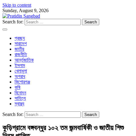
Skip to content
Sunday, August 9, 2026
Search for:
প্রচ্ছদ
সারাদেশ
জাতীয়
রাজনীতি
আর্ন্তজাতিক
ইসলাম
খেলাধূলা
অপরাধ
কিশোরগঞ্জ
কৃষি
বিনোদন
সাহিত্য
স্বাস্থ্য
Search for:
কুড়িগ্রামে বঙ্গবন্ধুর ১০২ তম জন্মবার্ষিকী ও জাতীয় শিশু
দিবস পালিত