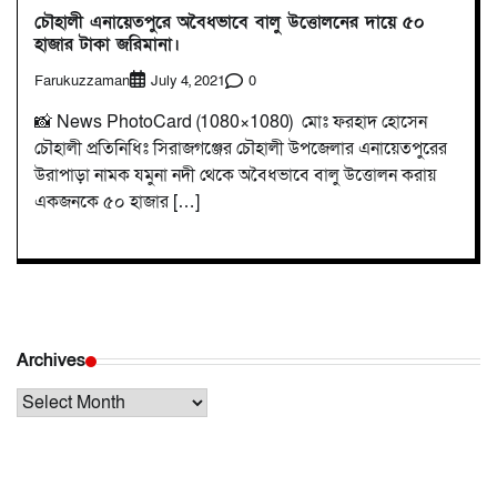
চৌহালী এনায়েতপুরে অবৈধভাবে বালু উত্তোলনের দায়ে ৫০
হাজার টাকা জরিমানা।
Farukuzzaman
0
July 4, 2021
📸 News PhotoCard (1080×1080) মোঃ ফরহাদ হোসেন
চৌহালী প্রতিনিধিঃ সিরাজগঞ্জের চৌহালী উপজেলার এনায়েতপুরের
উরাপাড়া নামক যমুনা নদী থেকে অবৈধভাবে বালু উত্তোলন করায়
একজনকে ৫০ হাজার […]
Archives
Archives