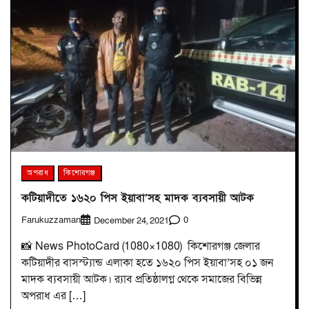
অপরাধ
কিশোরগঞ্জ
কটিয়াদীতে ১৬২০ পিস ইয়াবা’সহ মাদক ব্যবসায়ী আটক
Farukuzzaman
0
December 24, 2021
📸 News PhotoCard (1080×1080) কিশোরগঞ্জ জেলার
কটিয়াদীর বাসস্ট্যান্ড এলাকা হতে ১৬২০ পিস ইয়াবা’সহ ০১ জন
মাদক ব্যবসায়ী আটক। র‌্যাব প্রতিষ্ঠালগ্ন থেকে সমাজের বিভিন্ন
অপরাধ এর […]