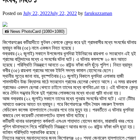
Posted on
July 22, 2022
July 22, 2022
by
farukuzzaman
📸 News PhotoCard (1080×1080)
কিশোরগঞ্জের কটিয়াদীতে ফুটবল খেলাকে কেন্দ্র করে দুই গ্রামবাসীর মধ্যে সংঘর্ষের ঘটনায়
হুমায়ুন কবির (৩৫) নামে একজন নিহত হয়েছে।
শুক্রবার (২২ জুলাই) সকালে উপজেলার ধূলদিয়া ইউনিয়নের রায়খলা ও সতরদোন এই দুই
গ্রামের বাসিন্দাদের মধ্যে এ সংঘর্ষের ঘটনা ঘটে। এ ঘটনায় কমপক্ষে ২০ জন আহত
হয়েছে। পরিস্থিতি নিয়ন্ত্রণে আনতে ৩০ রাউন্ড ফাঁকা গুলি ছুঁড়ে পুলিশ। নিহত হুয়ামুন
কবীর (৩৫) রায়খলা গ্রামের সাবেক ইউপি সদস্য কামাল হোসেনের ছেলে।
স্থানীয় সূত্রে জানা যায়, বৃহস্পতিবার (২১ জুলাই) বিকালে ধূলদিয়া এলাকায় হাজী
শামসউদ্দীন উচ্চ বিদ্যালয় মাঠে সতরদোন গ্রামের ছেলেরা খেলতে আসে। এ সময় রায়খলা
গ্রামেরও একদল ছেলরা খেলতে চাইলে তাদের মধ্যে বাগবিতণ্ডা হয়। এই ঘটনাকে কেন্দ্র
করে ঐদিন সন্ধ্যার দিকে দুই গ্রামের লোকজনের মধ্যে ধাওয়া পাল্টা ধাওয়া হয়।
আজ শুক্রবার (২২ জুলাই) সকালে তাদের মধ্যে পুনরায় সংঘর্ষের ঘটনা ঘটে। এতে টেঁটার
আঘাতে গুরুতর আহত হন হুমায়ুন। পরে কিশোরগঞ্জে শহীদ সৈয়দ নজরুল ইসলাম
মেডিকেল কলেজ হাসপাতালে নেওয়ার পথে তার মৃত্যু হয়। পরবর্তীতে এ ঘটনায় ধূলদিয়া
বাজারে বেশ কয়েকটি দোকানপাটেও হামলা ঘটনা ঘটেছে।
কটিয়াদী থানার ভারপ্রাপ্ত কর্মকর্তা এসএম শাহাদাত হোসেন জানান, মারামারি খবর পেয়ে
পুলিশ ঘটনাস্থলে গিয়ে পরিস্থিতি নিয়ন্ত্রণে আনার জন্য ৩০ রাউন্ড ফাঁকা গু‌লি ছুড়া হয়।
বর্তমান পরিস্থিতি স্বাভাবিক রয়েছে।
নিহতের মরদেহ ময়নাতদন্তের জন্য কিশোরগঞ্জ ২৫০ শয্যা জেনারেল হাসপাতালে প্রেরণ