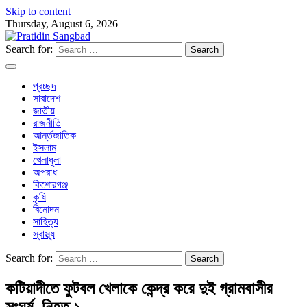
Skip to content
Thursday, August 6, 2026
Search for:
প্রচ্ছদ
সারাদেশ
জাতীয়
রাজনীতি
আর্ন্তজাতিক
ইসলাম
খেলাধূলা
অপরাধ
কিশোরগঞ্জ
কৃষি
বিনোদন
সাহিত্য
স্বাস্থ্য
Search for:
কটিয়াদীতে ফুটবল খেলাকে কেন্দ্র করে দুই গ্রামবাসীর
সংঘর্ষ, নিহত ১