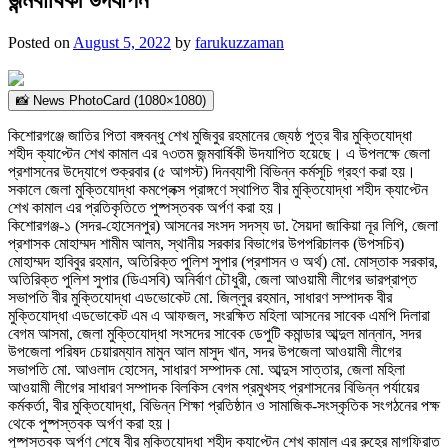
Posted on
August 5, 2022
by
farukuzzaman
📸 News PhotoCard (1080×1080)
কিশোরগঞ্জে জাতির পিতা বঙ্গবন্ধু শেখ মুজিবুর রহমানের জ্যেষ্ঠ পুত্র বীর মুক্তিযোদ্ধা
শহীদ ক্যাপ্টেন শেখ কামাল এর ৭৩তম জন্মবার্ষিকী উদযাপিত হয়েছে। এ উপলক্ষে জেলা
প্রশাসনের উদ্যোগে শুক্রবার (৫ আগস্ট) দিনব্যাপী বিভিন্ন কর্মসূচি গ্রহণ করা হয়।
সকালে জেলা মুক্তিযোদ্ধা কমপ্লেক্স প্রাঙ্গণে স্থাপিত বীর মুক্তিযোদ্ধা শহীদ ক্যাপ্টেন
শেখ কামাল এর প্রতিকৃতিতে পুষ্পস্তবক অর্পণ করা হয়।
কিশোরগঞ্জ-১ (সদর-হোসেনপুর) আসনের সংসদ সদস্য ডা. সৈয়দা জাকিয়া নূর লিপি, জেলা
প্রশাসক মোহাম্মদ শামীম আলম, স্থানীয় সরকার বিভাগের উপপরিচালক (উপসচিব)
মোহাম্মদ হাবিবুর রহমান, অতিরিক্ত পুলিশ সুপার (প্রশাসন ও অর্থ) মো. মোস্তাক সরকার,
অতিরিক্ত পুলিশ সুপার (ডিএসবি) অনির্বাণ চৌধুরী, জেলা আওয়ামী লীগের ভারপ্রাপ্ত
সভাপতি বীর মুক্তিযোদ্ধা এডভোকেট মো. জিল্লুর রহমান, সাধারণ সম্পাদক বীর
মুক্তিযোদ্ধা এডভোকেট এম এ আফজল, সংরক্ষিত মহিলা আসনের সাবেক এমপি দিলারা
বেগম আসমা, জেলা মুক্তিযোদ্ধা সংসদের সাবেক ডেপুটি কমান্ডার আব্দুল মান্নান, সদর
উপজেলা পরিষদ চেয়ারম্যান মামুন আল মাসুদ খান, সদর উপজেলা আওয়ামী লীগের
সভাপতি মো. আওলাদ হোসেন, সাধারণ সম্পাদক মো. আব্দুস সাত্তার, জেলা মহিলা
আওয়ামী লীগের সাধারণ সম্পাদক বিলকিস বেগম প্রমুখসহ প্রশাসনের বিভিন্ন পর্যায়ের
কর্মকর্তা, বীর মুক্তিযোদ্ধা, বিভিন্ন শিক্ষা প্রতিষ্ঠান ও সামাজিক-সংস্কৃতিক সংগঠনের পক্ষ
থেকে পুষ্পস্তবক অর্পণ করা হয়।
পুষ্পস্তবক অর্পণ শেষে বীর মুক্তিযোদ্ধা শহীদ ক্যাপ্টেন শেখ কামাল এর রুহের মাগফিরাত