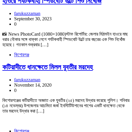
হাওরে পর্যটকবাহী স্পিডবোট উল্টে শিশু নিখোঁজ
farukuzzaman
September 30, 2023
0
📸 News PhotoCard (1080×1080)স্টাফ রিপোর্টার: জেলার মিঠামইন হাওরে মাছ
ধরার নৌকার সঙ্গে ধাক্কা লেগে পর্যটকবাহী স্পিডবোট উল্টে চার বছরের এক শিশু নিখোঁজ
হয়েছে। গতকাল শুক্রবার […]
কিশোরগঞ্জ
কটিয়াদীতে ধানক্ষেতে মিলল যুবতীর মরদেহ
farukuzzaman
November 14, 2020
0
কিশোরগঞ্জের কটিয়াদীতে অজ্ঞাত এক যুবতীর (২৫) মরদেহ উদ্ধার করেছে পুলিশ। শনিবার
(১৪ নভেম্বর) উপজেলার আচমিতা জর্জ ইনস্টিটিউশানের পাশের একটি ধানক্ষেত থেকে
তার মরদেহ উদ্ধার করা […]
কিশোরগঞ্জ