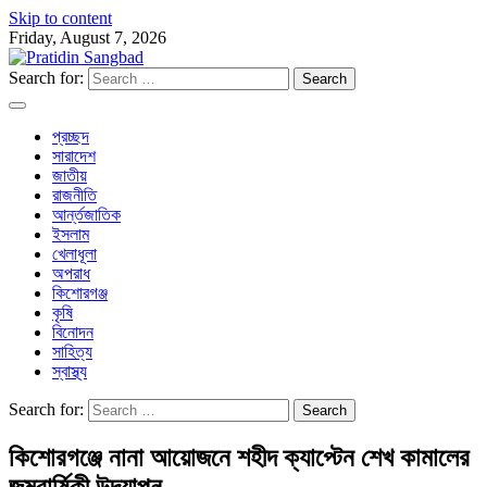
Skip to content
Friday, August 7, 2026
Search for:
প্রচ্ছদ
সারাদেশ
জাতীয়
রাজনীতি
আর্ন্তজাতিক
ইসলাম
খেলাধূলা
অপরাধ
কিশোরগঞ্জ
কৃষি
বিনোদন
সাহিত্য
স্বাস্থ্য
Search for:
কিশোরগঞ্জে নানা আয়োজনে শহীদ ক্যাপ্টেন শেখ কামালের
জন্মবার্ষিকী উদযাপন