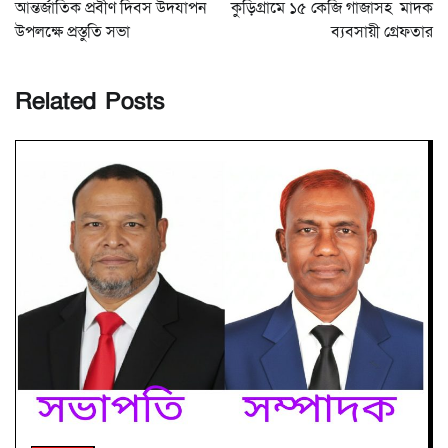
navigation
আন্তর্জাতিক প্রবীণ দিবস উদযাপন
কুড়িগ্রামে ১৫ কেজি গাঁজাসহ মাদক
উপলক্ষে প্রস্তুতি সভা
ব্যবসায়ী গ্রেফতার
Related Posts