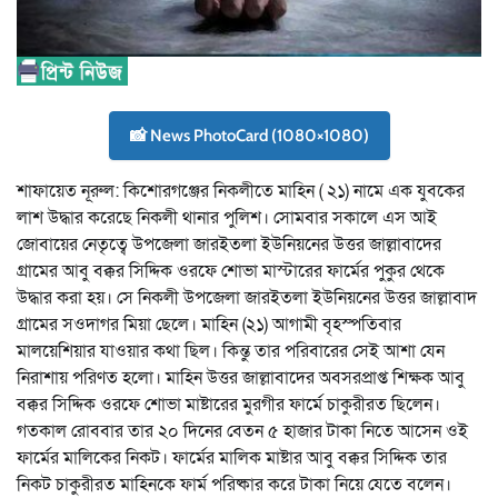
📸 News PhotoCard (1080×1080)
শাফায়েত নূরুল: কিশোরগঞ্জের নিকলীতে মাহিন ( ২১) নামে এক যুবকের
লাশ উদ্ধার করেছে নিকলী থানার পুলিশ। সোমবার সকালে এস আই
জোবায়ের নেতৃত্বে উপজেলা জারইতলা ইউনিয়নের উত্তর জাল্লাবাদের
গ্রামের আবু বক্কর সিদ্দিক ওরফে শোভা মাস্টারের ফার্মের পুকুর থেকে
উদ্ধার করা হয়। সে নিকলী উপজেলা জারইতলা ইউনিয়নের উত্তর জাল্লাবাদ
গ্রামের সওদাগর মিয়া ছেলে। মাহিন (২১) আগামী বৃহস্পতিবার
মালয়েশিয়ার যাওয়ার কথা ছিল। কিন্তু তার পরিবারের সেই আশা যেন
নিরাশায় পরিণত হলো। মাহিন উত্তর জাল্লাবাদের অবসরপ্রাপ্ত শিক্ষক আবু
বক্কর সিদ্দিক ওরফে শোভা মাষ্টারের মুরগীর ফার্মে চাকুরীরত ছিলেন।
গতকাল রোববার তার ২০ দিনের বেতন ৫ হাজার টাকা নিতে আসেন ওই
ফার্মের মালিকের নিকট। ফার্মের মালিক মাষ্টার আবু বক্কর সিদ্দিক তার
নিকট চাকুরীরত মাহিনকে ফার্ম পরিষ্কার করে টাকা নিয়ে যেতে বলেন।