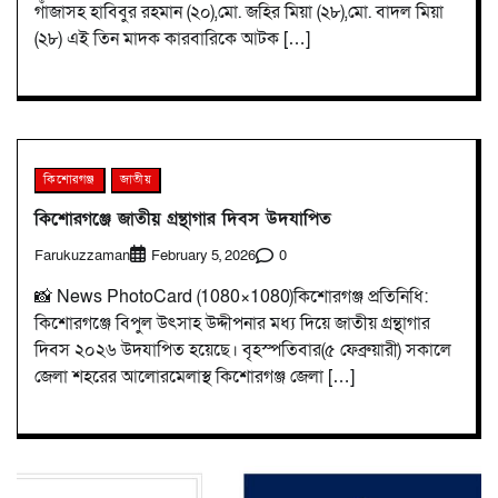
গাঁজাসহ হাবিবুর রহমান (২০),মো. জহির মিয়া (২৮),মো. বাদল মিয়া
(২৮) এই তিন মাদক কারবারিকে আটক […]
কিশোরগঞ্জ
জাতীয়
কিশোরগঞ্জে জাতীয় গ্রন্থাগার দিবস উদযাপিত
Farukuzzaman
0
February 5, 2026
📸 News PhotoCard (1080×1080)কিশোরগঞ্জ প্রতিনিধি:
কিশোরগঞ্জে বিপুল উৎসাহ উদ্দীপনার মধ্য দিয়ে জাতীয় গ্রন্থাগার
দিবস ২০২৬ উদযাপিত হয়েছে। বৃহস্পতিবার(৫ ফেব্রুয়ারী) সকালে
জেলা শহরের আলোরমেলাস্থ কিশোরগঞ্জ জেলা […]