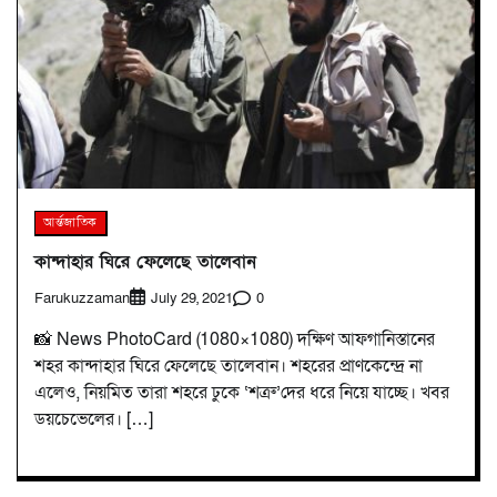
আর্ন্তজাতিক
কান্দাহার ঘিরে ফেলেছে তালেবান
Farukuzzaman
0
July 29, 2021
📸 News PhotoCard (1080×1080) দক্ষিণ আফগানিস্তানের
শহর কান্দাহার ঘিরে ফেলেছে তালেবান। শহরের প্রাণকেন্দ্রে না
এলেও, নিয়মিত তারা শহরে ঢুকে ‘শত্রু’দের ধরে নিয়ে যাচ্ছে। খবর
ডয়চেভেলের। […]