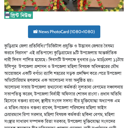
📸 News PhotoCard (1080×1080)
কুড়িগ্রাম জেলা প্রতিনিধিঃ”ডিজিটাল প্রযুক্তি ও উদ্ভাবন জেন্ডার বৈষম্য
করবে নিরসন” এই প্রতিপাদ্যে কুড়িগ্রামের ৯টি উপজেলায় আন্তর্জাতিক
নারী দিবস পালিত হয়েছে। দিবসটি উপলক্ষে বুধবার (০৮ মার্চ)বেলা ১১টায়
উলিপুর উপজেলা প্রশাসন ও উপজেলা মহিলা বিষয়ক অধিদপ্তরের যৌথ
আয়োজনে একটি বর্ণাঢ্য র‍্যালি শহরের সড়ক প্রদক্ষিণ করে।পরে উপজেলা
অডিটোরিয়াম হলরুমে এক আলোচনা সভা অনুষ্ঠিত হয়।
আলোচনা সভায় উপজেলা তথ্যসেবা কর্মকর্তা সুলতানা বেগমের সঞ্চালনায়
সভাপতিত্ব করেন, উপজেলা নির্বাহী অফিসার শোভন রাংসা। প্রধান অতিথি
হিসেবে বক্তব্য রাখেন, স্থানীয় সংসদ সদস্য বীর মুক্তিযোদ্ধা অধ্যাপক এম
এ মতিন।আরও বক্তব্য রাখেন, উপজেলা পরিষদের মহিলা ভাইস
চেয়ারম্যান রিপা সরদার, মহিলা বিষয়ক কর্মকর্তা ছকিনা বেগম, মহিলা
সংস্থার সাধারণ সম্পাদক রিতা সরকার, উপজেলা মুক্তিযোদ্ধা সংসদের