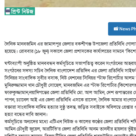
📸 News P
দৈনিক মানবজমিন এর জামালপুর জেলার বকশীগঞ্জ উপজেলা প্রতিনিধি গোলাম রব
হয়েছে। রোববার (১৮ জুন) সকালে জেলা প্রশাসকের কার্যালয়ের সামনে ‘কিশোর
ঘন্টাব্যাপী অনুষ্ঠিত মানববন্ধন কর্মসূচিতে সভাপতিত্ব করেন সংগঠনের আহ্বা
সংগঠনের সদস্য সচিব দৈনিক বাংলাদেশ প্রতিদিন এর জেলা প্রতিনিধি সাইফউদ্
সিনিয়র সাংবাদিক সুবীর বসাক, নিউ নেশনের সিনিয়র স্টাফ রিপোর্টার আলম সার
মুনিরুজ্জামান খান চৌধুরী সোহেল, মানবজমিন এর স্টাফ রিপোর্টার (কিশোর
ফারুকুজ্জামান,নয়াদিগন্তের জেলা প্রতিনিধি মো. আল আমিন, দেশ রূপান্তরে
পাপন, চ্যানেল আই এর জেলা প্রতিনিধি এসকে রাসেল, দৈনিক আমার বাংলাদ
বক্তারা সাংবাদিক নাদিম হত্যার সুষ্ঠু তদন্ত, জড়িত সবাইকে অবিলম্বে গ্রেপ্তার
হত্যা বন্ধের দাবি জানান।
কর্মসূচিতে অন্যদের মধ্যে এটিএন নিউজ ও কালের কণ্ঠের জেলা প্রতিনিধি শফি
আমিন চৌধুরী জুয়েল, আরটিভি’র জেলা প্রতিনিধি আনম তানবীর হায়দার ভূঁইয়া, 