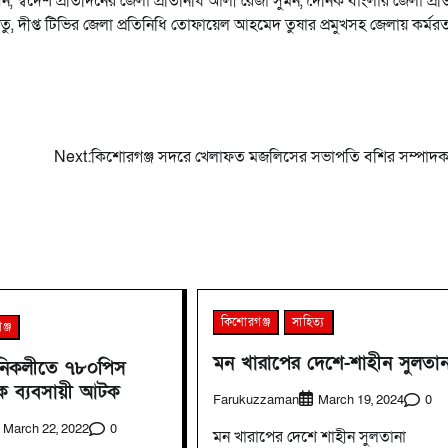
স্বদেশ প্রতিদিনের জেলা প্রতিনিধি আলী রেজা সুমন, দৈনিক বাংলার জেলা প্রত
তু, দীপ্ত টিভির জেলা প্রতিনিধি তোফায়েল আহমেদ তুষার প্রমুখসহ জেলায় কর্মরত 
Next:
কিশোরগঞ্জ সদরে খেলাফত মজলিসের সভাপতি বশির সম্পাদ
কিশোরগঞ্জ
সাহিত্য
ঞ্জ
মন খারাপের দেশে-শাহীন সুলতান
 নিকলীতে ৭৮০পিস
ক ব্যবসায়ী আটক
Farukuzzaman
0
March 19, 2024
0
March 22, 2022
মন খারাপের দেশে শাহীন সুলতানা