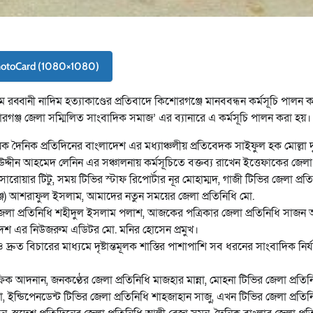
hotoCard (1080×1080)
্বানী নাদিম হত্যাকাণ্ডের প্রতিবাদে কিশোরগঞ্জে মানববন্ধন কর্মসূচি পালন 
গঞ্জ জেলা সম্মিলিত সাংবাদিক সমাজ’ এর ব্যানারে এ কর্মসূচি পালন করা হয়।
য়ক দৈনিক প্রতিদিনের বাংলাদেশ এর মধ্যাঞ্চলীয় প্রতিবেদক সাইফুল হক মোল্লা দ
দীন আহমেদ লেনিন এর সঞ্চালনায় কর্মসূচিতে বক্তব্য রাখেন ইত্তেফাকের জেলা 
োয়ার টিটু, সময় টিভির স্টাফ রিপোর্টার নূর মোহাম্মদ, গাজী টিভির জেলা প্রত
গঞ্জ) আশরাফুল ইসলাম, আমাদের নতুন সময়ের জেলা প্রতিনিধি মো.
র জেলা প্রতিনিধি শহীদুল ইসলাম পলাশ, আজকের পত্রিকার জেলা প্রতিনিধি সাজন 
েশ এর নিউজরুম এডিটর মো. মনির হোসেন প্রমুখ।
 ও দ্রুত বিচারের মাধ্যমে দৃষ্টান্তমূলক শাস্তির পাশাপাশি সব ধরনের সাংবাদিক নির
ক আদনান, জনকণ্ঠের জেলা প্রতিনিধি মাজহার মান্না, মোহনা টিভির জেলা প্রতিন
ইন্ডিপেনডেন্ট টিভির জেলা প্রতিনিধি শাহজাহান সাজু, এখন টিভির জেলা প্রতিন