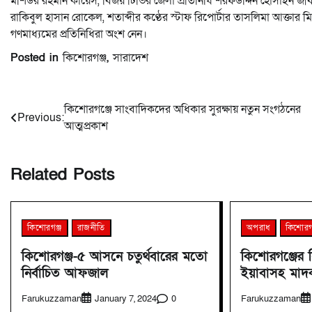
মশিউর রহমান কায়েস, বিজয় টিভির জেলা প্রতিনিধি শরফউদ্দিন হোসাইন জীবন, 
রাকিবুল হাসান রোকেল, শতাব্দীর কণ্ঠের স্টাফ রিপোর্টার তাসলিমা আক্তার মি
গণমাধ্যমের প্রতিনিধিরা অংশ নেন।
Posted in
কিশোরগঞ্জ
,
সারাদেশ
Post
কিশোরগঞ্জে সাংবাদিকদের অধিকার সুরক্ষায় নতুন সংগঠনের
Previous:
আত্মপ্রকাশ
navigation
Related Posts
কিশোরগঞ্জ
রাজনীতি
অপরাধ
কিশোরগ
কিশোরগঞ্জ-৫ আসনে চতুর্থবারের মতো
কিশোরগঞ্জের
নির্বাচিত আফজাল
ইয়াবাসহ মাদ
Farukuzzaman
0
Farukuzzaman
January 7, 2024