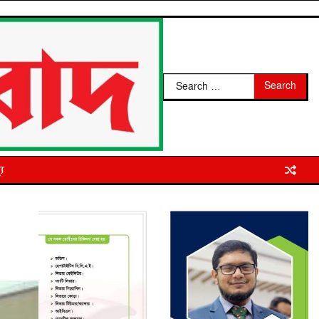
Search
for:
্য