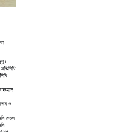
করা
ুলু।
প্রতিনিধি
িনিধি
আহম্মেদ
্যাতন ও
িধি রুহুল
িধি