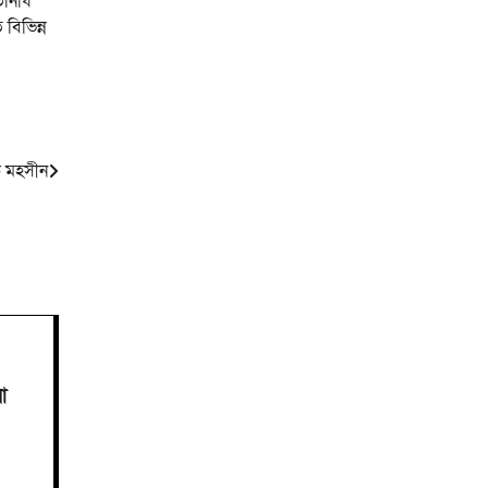
িনিধি
বিভিন্ন
ক মহসীন
া