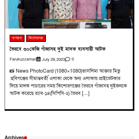
অপরাধ
কিশোরগঞ্জ
ভৈরবে ৩০কেজি গাঁজাসহ দুই মাদক ব্যবসায়ী আটক
Farukuzzaman
0
July 29, 2023
📸 News PhotoCard (1080×1080)তাসলিমা আক্তার মিতু
:হবিগঞ্জের সীমান্তবর্তী এলাকা থেকে অন্য এলাকায় প্রাইভেটকার
দিয়ে মাদক পাচারের সময় কিশোরগঞ্জের ভৈরবে গাঁজাসহ দুইজনকে
আটক করেছে র‍্যাব-১৪(সিপিসি-২) ভৈরব […]
Archives