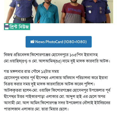
📸 News PhotoCard (1080×1080)
নিজস্ব প্রতিবেদক:কিশোরগঞ্জের হোসেনপুরে ১০৫পিস ইয়াবাসহ
মো.ওয়াহিদ(৩৭) ও মো. আলআমিন(৩৫) নামে দুই মাদক কারবারি আটক।
গত মঙ্গলবার রাত পৌনে ১২টার সময়
হোসেনপুর থানার পূর্ব দ্বীপেশ্বর এলাকায় অভিযান পরিচালনা করে ইয়াবা
বিক্রয় করার সময় দুই মাদক কারবারিকে আটক করেন পুলিশ।
আটককৃতরা হলেন-মো. ওয়াহিদ কিশোরগঞ্জের হোসেনপুর উপজেলার পূর্ব
দ্বীপেশ্বর উত্তর পাইকারপাড়া এলাকার মো. আব্দুল হাই এর ছেলে অপর
আসামী মো. আল আমিন কিশোরগঞ্জ সদর উপজেলার বৌলাই ইউনিয়নের
পাতালজান এলাকার মো. তারা মিয়ার ছেলে।