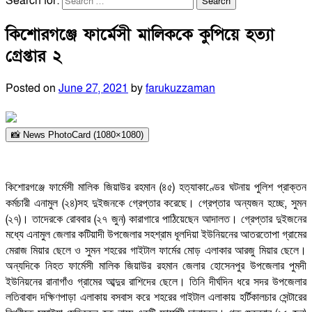
Search for:
কিশোরগঞ্জে ফার্মেসী মালিককে কুপিয়ে হত্যা
গ্রেপ্তার ২
Posted on
June 27, 2021
by
farukuzzaman
📸 News PhotoCard (1080×1080)
(
)
কিশোরগঞ্জে
ফার্মেসী
মালিক
জিয়াউর
রহমান
৪৫
হত্যাকাণ্ডের
ঘটনায়
পুলিশ
প্রাক্তন
।
(
)
,
কর্মচারী
এনামুল
২৪
সহ
দুইজনকে
গ্রেপ্তার
করেছে
গ্রেপ্তার
অন্যজন
হচ্ছে
সুমন
।
।
(
)
(
)
২৭
তাদেরকে
রোববার
২৭
জুন
কারাগারে
পাঠিয়েছেন
আদালত
গ্রেপ্তার
দুইজনের
মধ্যে
এনামুল
জেলার
কটিয়াদী
উপজেলার
সহশ্রাম
ধূলদিয়া
ইউনিয়নের
আতরতোপা
গ্রামের
।
মেরাজ
মিয়ার
ছেলে
ও
সুমন
শহরের
গাইটাল
ফার্মের
মোড়
এলাকার
আরজু
মিয়ার
ছেলে
অন্যদিকে
নিহত
ফার্মেসী
মালিক
জিয়াউর
রহমান
জেলার
হোসেনপুর
উপজেলার
পুমদী
।
ইউনিয়নের
রানাগাঁও
গ্রামের
আব্দুর
রাশিদের
ছেলে
তিনি
দীর্ঘদিন
ধরে
সদর
উপজেলার
লতিবাবাদ
দক্ষিণপাড়া
এলাকায়
বসবাস
করে
শহরের
গাইটাল
এলাকায়
হর্টিকালচার
সেন্টারের