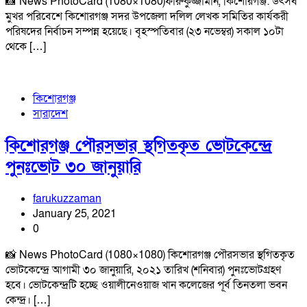
📸 News PhotoCard (1080×1080)ফারুকুজ্জামান, কিশোরগঞ্জ: উৎসব
মুখর পরিবেশে কিশোরগঞ্জ সদর উপজেলা দলিল লেখক সমিতির কার্যকরী
পরিষদের নির্বাচন সম্পন্ন হয়েছে। বৃহস্পতিবার (২৩ নভেম্বর) সকাল ১০টা
থেকে […]
কিশোরগঞ্জ
সারাদেশ
কিশোরগঞ্জ পৌরসভার স্থগিতকৃত ভোটকেন্দ্রে
পুনঃভোট ৩০ জানুয়ারি
farukuzzaman
January 25, 2021
0
📸 News PhotoCard (1080×1080) কিশোরগঞ্জ পৌরসভার স্থগিতকৃত
ভোটকেন্দ্রে আগামী ৩০ জানুয়ারি, ২০২১ তারিখ (শনিবার) পুনঃভোটগ্রহণ
হবে। ভোটকেন্দ্রটি হচ্ছে ওয়ালীনেওয়াজ খান কলেজের পূর্ব তিনতলা ভবন
কেন্দ্র। […]