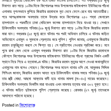
।
(
)
বিপরীতে
সুমাইয়া
মেডিকেল
হক
নামে
একটি
ফার্মেসী
চালাতেন
গত
শুক্রবার
২৫
জুন
দিবাগত
রাত
সাড়ে
১০টার
দিকে
কিশোরগঞ্জ
সদর
উপজেলার
মাইজখাপন
ইউনিয়নের
পাঁচধা
।
এলাকায়
নৃশংসভাবে
কুপিয়ে
জিয়াউর
রহমানকে
মৃত
ভেবে
ফেলে
রেখে
যায়
আততায়ীরা
পরে
আশঙ্কাজনক
অবস্থায়
তাকে
উদ্ধার
করে
কিশোরগঞ্জ
২৫০
শয্যা
জেনারেল
।
হাসপাতাল
ও
পরবর্তীতে
ঢাকা
মেডিকেল
কলেজ
হাসপাতালে
নিয়ে
যাওয়া
হয়
সেখানে
(
)
চিকিৎসাধীন
অবস্থায়
শনিবার
২৬
জুন
দিবাগত
রাত
সাড়ে
১০টার
দিকে
জিয়াউর
রহমান
।
(
)
মারা
যান
শুক্রবার
২৫
জুন
রাতে
ঘটনার
পর
পরই
অভিযান
চালিয়ে
এ
ঘটনায়
জড়িত
।
,
অভিযোগে
এনামুল
ও
সুমনকে
গ্রেপ্তার
করে
পুলিশ
পুলিশ
জানায়
এনামুলকে
জিয়াউর
।
।
রহমান
চাকুরিচ্যুত
করলে
সে
ক্ষিপ্ত
হয়
সে
প্রতিশোধ
নেওয়ার
প্রতিজ্ঞা
করে
মনে
পুষে
রাখা
জেদ
থেকে
এনামুল
শুক্রবার
দিবাগত
রাত
১০টার
দিকে
জিয়াউর
রহমানকে
কৌশলে
কিশোরগঞ্জ
সদর
উপজেলার
মাইজখাপন
ইউনিয়নের
পাঁচধা
গ্রামের
নির্জন
একটি
।
স্থানে
নিয়ে
গিয়ে
এ
হত্যাকাণ্ড
ঘটায়
জিয়াউর
রহমান
মৃত্যুর
আগে
দেওয়া
জবানবন্দিতে
।
.
এনামুলের
নাম
বলেও
গেছেন
কিশোরগঞ্জ
সদর
মডেল
থানার
ওসি
মো
আবুবকর
সিদ্দিক
,
(
)
পিপিএম
জানান
জিয়াউর
রহমান
আহত
হয়ে
চিকিৎসাধীন
থাকার
সময়ে
শনিবার
২৬
জুন
।
.
(
–
)
তার
স্ত্রী
মোছা
আছমা
আক্তার
বাদী
হয়ে
থানায়
মামলা
নং
৪০
দায়ের
করেছেন
।
চিকিৎসাধীন
অবস্থায়
ভিকটিম
মারা
যাওয়ায়
এখন
মামলায়
হত্যার
ধারা
৩০২
যুক্ত
হবে
।
(
)
এ
ঘটনায়
জড়িত
দুইজনকে
পুলিশ
গ্রেপ্তার
করেছে
রোববার
২৭
জুন
তাদেরকে
।
আদালতে
পাঠানো
হয়েছে
Posted in
কিশোরগঞ্জ