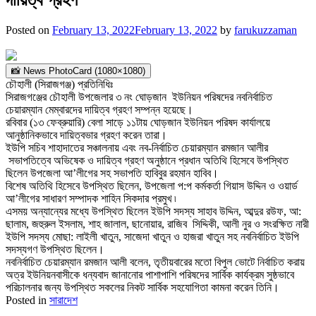
Posted on
February 13, 2022
February 13, 2022
by
farukuzzaman
📸 News PhotoCard (1080×1080)
চৌহালী (সিরাজগঞ্জ) প্রতিনিধিঃ
সিরাজগঞ্জের চৌহালী উপজেলার ৩ নং ঘোড়জান ইউনিয়ন পরিষদের নবনির্বাচিত
চেয়ারম্যান মেম্বারদের দায়িত্ব গ্রহণ সম্পন্ন হয়েছে।
রবিবার (১৩ ফেব্রুয়ারি) বেলা সাড়ে ১১টায় ঘোড়জান ইউনিয়ন পরিষদ কার্যালয়ে
আনুষ্ঠানিকভাবে দায়িত্বভার গ্রহণ করেন তারা।
ইউপি সচিব শাহাদাতের সঞ্চালনায় এবং নব-নির্বাচিত চেয়ারম্যান রমজান আলীর
সভাপতিত্বে অভিষেক ও দায়িত্ব গ্রহণ অনুষ্ঠানে প্রধান অতিথি হিসেবে উপস্থিত
ছিলেন উপজেলা আ’লীগের সহ সভাপতি হাবিবুর রহমান হাবিব।
বিশেষ অতিথি হিসেবে উপস্থিত ছিলেন, উপজেলা প:প কর্মকর্তা গিয়াস উদ্দিন ও ওয়ার্ড
আ’লীগের সাধারণ সম্পাদক শাহিন সিকদার প্রমুখ ৷
এসময় অন্যান্যের মধ্যে উপস্থিত ছিলেন ইউপি সদস্য সাহাব উদ্দিন, আব্দুর রউফ, আ:
ছালাম, জহুরুল ইসলাম, শাহ জালাল, ছানোয়ার, রাজিব সিদ্দিকী, আলী নুর ও সংরক্ষিত নারী
ইউপি সদস্য মোছা: লাইলী খাতুন, সাজেদা খাতুন ও হাজরা খাতুন সহ নবনির্বাচিত ইউপি
সদস্যগণ উপস্থিত ছিলেন।
নবনির্বাচিত চেয়ারম্যান রমজান আলী বলেন, তৃতীয়বারের মতো বিপুল ভোটে নির্বাচিত করায়
অত্র ইউনিয়নবাসীকে ধন্যবাদ জানানোর পাশাপাশি পরিষদের সার্বিক কার্যক্রম সুষ্ঠভাবে
পরিচালনার জন্য উপস্থিত সকলের নিকট সার্বিক সহযোগিতা কামনা করেন তিনি।
Posted in
সারাদেশ