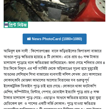
📸 News PhotoCard (1080×1080)
আমিনুল হক সাদী : কিশোরগঞ্জের বাদে কড়িয়াইলের জিগাতলা বাজারে
আগুনে পুড়ে ক্ষতিগ্রস্ত হয়েছে ৪ টি দোকান। এতে প্রায় ৩০ লক্ষ টাকার
মালামাল পুড়েছে বলে ক্ষতিগ্রস্তরা জানিয়েছেন। জানা গেছে শনিবার ভোর ৪
টার দিকে বিদ্যুৎ এর শর্ট সার্কিট থেকে অগ্নিকাণ্ডের সূচনা হয়ে মুহূর্তেই
আগুনের লেলিহান শিখা বাজারের ব্যবসায়ী দলিল লেখক: মোঃ কালামের
দোকান,কবি মোস্তফা কামালের আলোর বিতানের সব গুরুত্বপূর্ণ
ইলেকট্রনিক ডিভাইস পুড়ে চাই হয়ে গেছে। দোকানে থাকা ফটোকপি
মেশিন, কম্পিউটার, প্রিন্টার, পেপার, মোবাইল ইত্যাদি পুড়ে প্রায় ৫ লক্ষ
টাকার মালামাল পুড়ে গেছে। এছাড়াও আগুনে ক্ষতিগ্রস্ত হয়েছে ত্বহা ত্ত্বহা
মেডিকেল হল ও পাশের একটি দর্জি দোকান। পুড়ে যাওয়া ক্ষতিগ্রস্ত