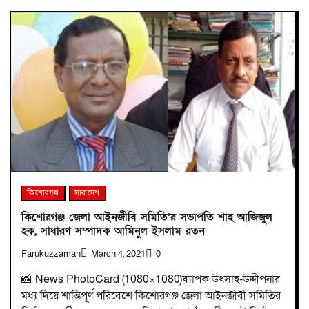
কিশোরগঞ্জ
সারাদেশ
কিশোরগঞ্জ জেলা আইনজীবি সমিতি’র সভাপতি শাহ আজিজুল
হক, সাধারণ সম্পাদক আমিনুল ইসলাম রতন
Farukuzzaman
March 4, 2021
0
📸 News PhotoCard (1080×1080)ব্যাপক উৎসাহ-উদ্দীপনার
মধ্য দিয়ে শান্তিপূর্ণ পরিবেশে কিশোরগঞ্জ জেলা আইনজীবী সমিতির