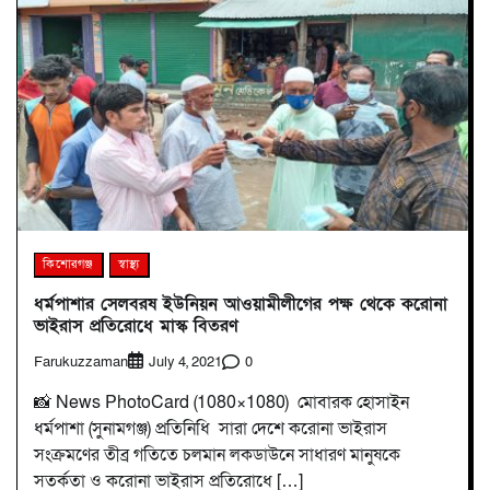
কিশোরগঞ্জ
স্বাস্থ্য
ধর্মপাশার সেলবরষ ইউনিয়ন আওয়ামীলীগের পক্ষ থেকে করোনা
ভাইরাস প্রতিরোধে মাস্ক বিতরণ
Farukuzzaman
0
July 4, 2021
📸 News PhotoCard (1080×1080) মোবারক হোসাইন
ধর্মপাশা (সুনামগঞ্জ) প্রতিনিধি সারা দেশে করোনা ভাইরাস
সংক্রমণের তীব্র গতিতে চলমান লকডাউনে সাধারণ মানুষকে
সতর্কতা ও করোনা ভাইরাস প্রতিরোধে […]