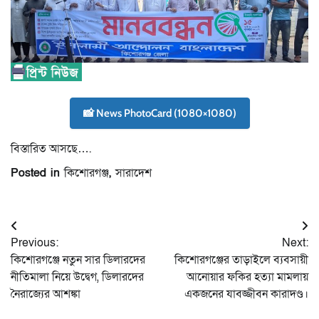
📸 News PhotoCard (1080×1080)
বিস্তারিত আসছে….
Posted in
কিশোরগঞ্জ
,
সারাদেশ
Post
Previous:
Next:
navigation
কিশোরগঞ্জে নতুন সার ডিলারদের
কিশোরগঞ্জের তাড়াইলে ব্যবসায়ী
নীতিমালা নিয়ে উদ্বেগ, ডিলারদের
আনোয়ার ফকির হত্যা মামলায়
নৈরাজ্যের আশঙ্কা
একজনের যাবজ্জীবন কারাদণ্ড।