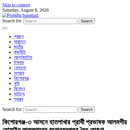
Skip to content
Saturday, August 8, 2026
Search for:
প্রচ্ছদ
সারাদেশ
জাতীয়
রাজনীতি
আর্ন্তজাতিক
ইসলাম
খেলাধূলা
অপরাধ
কিশোরগঞ্জ
কৃষি
বিনোদন
সাহিত্য
স্বাস্থ্য
Search for:
কিশোরগঞ্জ-৩ আসনে হাতপাখার প্রার্থী প্রভাষক আলমগীর
হোসাইন তালুকদারের মনোনয়নপত্র বৈধ ঘোষণা