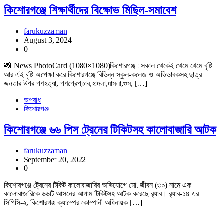
কিশোরগঞ্জে শিক্ষার্থীদের বিক্ষোভ মিছিল-সমাবেশ
farukuzzaman
August 3, 2024
0
📸 News PhotoCard (1080×1080)কিশোরগঞ্জ : সকাল থেকেই থেমে থেমে বৃষ্টি
আর এই বৃষ্টি অপেক্ষা করে কিশোরগঞ্জে বিভিন্ন স্কুল-কলেজ ও অভিভাবকসহ ছাত্র
জনতার উপর গণহত্যা, গণগ্রেপ্তার,হামলা,মামলা,গুম, […]
অপরাধ
কিশোরগঞ্জ
কিশোরগঞ্জে ৬৬ পিস ট্রেনের টিকিটসহ কালোবাজারি আটক
farukuzzaman
September 20, 2022
0
কিশোরগঞ্জে ট্রেনের টিকিট কালোবাজারির অভিযোগে মো. জীবন (৩০) নামে এক
কালোবাজারিকে ৬৬টি আসনের আগাম টিকিটসহ আটক করেছে র‌্যাব। র‌্যাব-১৪ এর
সিপিসি-২, কিশোরগঞ্জ ক্যাম্পের কোম্পানী অধিনায়ক […]