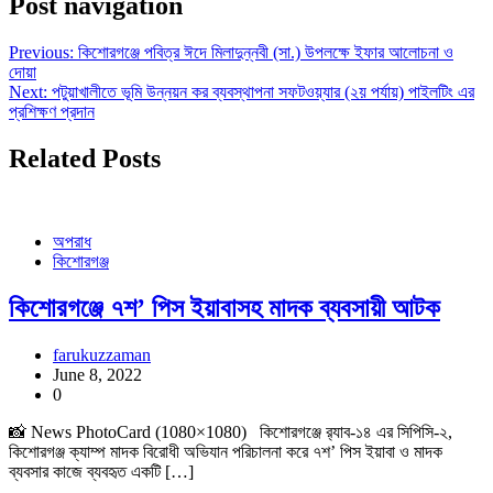
Post navigation
Previous:
কিশোরগঞ্জে পবিত্র ঈদে মিলাদুন্নবী (সা.) উপলক্ষে ইফার আলোচনা ও
দোয়া
Next:
পটুয়াখালীতে ভূমি উন্নয়ন কর ব্যবস্থাপনা সফটওয়্যার (২য় পর্যায়) পাইলটিং এর
প্রশিক্ষণ প্রদান
Related Posts
অপরাধ
কিশোরগঞ্জ
কিশোরগঞ্জে ৭শ’ পিস ইয়াবাসহ মাদক ব্যবসায়ী আটক
farukuzzaman
June 8, 2022
0
📸 News PhotoCard (1080×1080) কিশোরগঞ্জে র‌্যাব-১৪ এর সিপিসি-২,
কিশোরগঞ্জ ক্যাম্প মাদক বিরোধী অভিযান পরিচালনা করে ৭শ’ পিস ইয়াবা ও মাদক
ব্যবসার কাজে ব্যবহৃত একটি […]