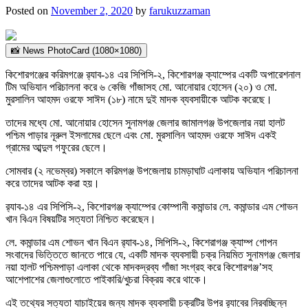
Posted on
November 2, 2020
by
farukuzzaman
📸 News PhotoCard (1080×1080)
কিশোরগঞ্জের করিমগঞ্জে র‌্যাব-১৪ এর সিপিসি-২, কিশোরগঞ্জ ক্যাম্পের একটি অপারেশনাল
টিম অভিযান পরিচালনা করে ৬ কেজি গাঁজাসহ মো. আনোয়ার হোসেন (২০) ও মো.
মুরসালিন আহমদ ওরফে সাঈদ (১৮) নামে দুই মাদক ব্যবসায়ীকে আটক করেছে।
তাদের মধ্যে মো. আনোয়ার হোসেন সুনামগঞ্জ জেলার জামালগঞ্জ উপজেলার নয়া হালট
পশ্চিম পাড়ার নূরুল ইসলামের ছেলে এবং মো. মুরসালিন আহমদ ওরফে সাঈদ একই
গ্রামের আব্দুল গফুরের ছেলে।
সোমবার (২ নভেম্বর) সকালে করিমগঞ্জ উপজেলায় চামড়াঘাট এলাকায় অভিযান পরিচালনা
করে তাদের আটক করা হয়।
র‌্যাব-১৪ এর সিপিসি-২, কিশোরগঞ্জ ক্যাম্পের কোম্পানী কমান্ডার লে. কমান্ডার এম শোভন
খান বিএন বিষয়টির সত্যতা নিশ্চিত করেছেন।
লে. কমান্ডার এম শোভন খান বিএন র‌্যাব-১৪, সিপিসি-২, কিশেরাগঞ্জ ক্যাম্প গোপন
সংবাদের ভিত্তিতে জানতে পারে যে, একটি মাদক ব্যবসায়ী চক্র নিয়মিত সুনামগঞ্জ জেলার
নয়া হালট পশ্চিমপাড়া এলাকা থেকে মাদকদ্রব্য গাঁজা সংগ্রহ করে কিশোরগঞ্জ’সহ
আশেপাশের জেলাগুলোতে পাইকারি/খুচরা বিক্রয় করে থাকে।
এই তথ্যের সত্যতা যাচাইয়ের জন্য মাদক ব্যবসায়ী চক্রটির উপর র‌্যাবের নিরবচ্ছিন্ন