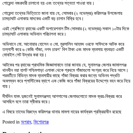
গোয়েন্দা নজরদারী চালানো হয় এবং তথ্যের সত্যতা পাওয়া যায়।
গোয়েন্দা তথ্যের ভিত্তিতে জানা যায় যে, সোমবার (২ নভেম্বর) করিমগঞ্জ উপজেলায়
চামড়াঘাট এলাকায় মাদকের একটি বড় চালান বিক্রি হবে।
এরই প্রেক্ষিতে র‌্যাবের একটি অপারেশনাল টিম সোমবার (২ নভেম্বর) সকাল ১০টার দিকে
চামড়াঘাট এলাকায় অভিযান পরিচালনা করে।
অভিযানে মো. আনোয়ার হোসেন ও মো. মুরসালিন আহমদ ওরফে সাঈদকে আটক করে
তল্লাশী করে ৬ কেজি গাঁজা, নগদ চারশ’ বিশ টাকা এবং মাদক ব্যবসায় ব্যবহৃত একটি
মোবাইল সেট উদ্ধার করা হয়।
আটকের পর র‌্যাবের প্রাথমিক জিজ্ঞাসাবাদে তারা জানায় যে, সুনামগঞ্জ জেলার জামালগঞ্জ
থানধীন নয়া হালট পশ্চিমপাড়া এলাকা থেকে প্রথমে গাঁজাগুলো সংগ্রহ করে নিয়ে আসে।
পরবর্তীতে বিভিন্ন মাদক ব্যবসায়ীর কাছে গাঁজা বিক্রয় করার জন্যে অভিনব পদ্ধতি
অবলম্বন করে প্লাস্টিকের ব্যাগে এক কেজি করে গাঁজা বিক্রয়ের উদ্দেশ্যে বহন করে নিয়ে
যায়।
দীর্ঘদিন যাবৎ দুজনেই সুনামগঞ্জসহ আশপাশের জেলাগুলোতে মাদক ক্রয়-বিক্রয় করে
আসছিল বলে তারা স্বীকার করে।
এ বিষয়ে তাদের বিরুদ্ধে করিমগঞ্জ থানায় মামলা দায়ের কার্যক্রম প্রক্রিয়াধীন রয়েছে
Posted in
অপরাধ
,
কিশোরগঞ্জ