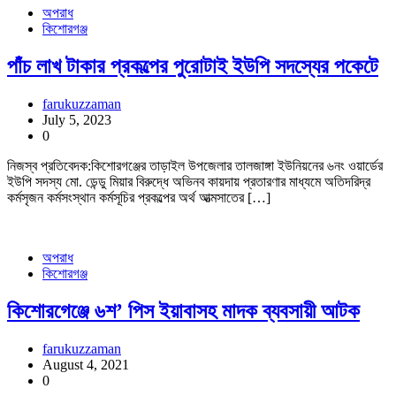
অপরাধ
কিশোরগঞ্জ
পাঁচ লাখ টাকার প্রকল্পের পুরোটাই ইউপি সদস্যের পকেটে
farukuzzaman
July 5, 2023
0
নিজস্ব প্রতিবেদক:কিশোরগঞ্জের তাড়াইল উপজেলার তালজাঙ্গা ইউনিয়নের ৬নং ওয়ার্ডের
ইউপি সদস্য মো. ডেন্ডু মিয়ার বিরুদ্ধে অভিনব কায়দায় প্রতারণার মাধ্যমে অতিদরিদ্র
কর্মসৃজন কর্মসংস্থান কর্মসূচির প্রকল্পের অর্থ আত্মসাতের […]
অপরাধ
কিশোরগঞ্জ
কিশোরগেঞ্জে ৬শ’ পিস ইয়াবাসহ মাদক ব্যবসায়ী আটক
farukuzzaman
August 4, 2021
0