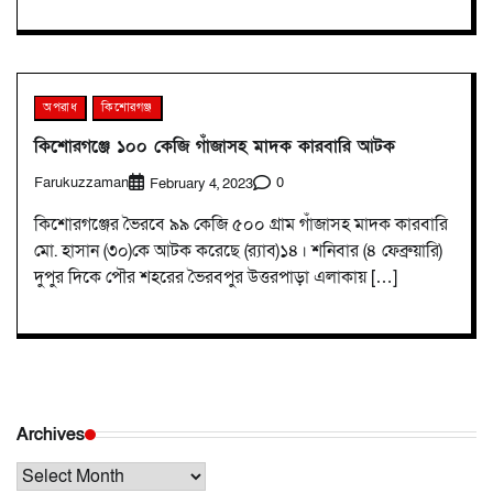
অপরাধ
কিশোরগঞ্জ
কিশোরগঞ্জে ১০০ কেজি গাঁজাসহ মাদক কারবারি আটক
Farukuzzaman
0
February 4, 2023
কিশোরগঞ্জের ভৈরবে ৯৯ কেজি ৫০০ গ্রাম গাঁজাসহ মাদক কারবারি
মো. হাসান (৩০)কে আটক করেছে (র‌্যাব)১৪। শনিবার (৪ ফেব্রুয়ারি)
দুপুর দিকে পৌর শহরের ভৈরবপুর উত্তরপাড়া এলাকায় […]
Archives
Archives