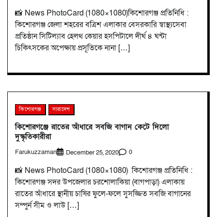
📸 News PhotoCard (1080×1080)কিশোরগঞ্জ প্রতিনিধি :
কিশোরগঞ্জ জেলা শহরের বত্রিশ এলাকার বেসরকারি স্বাস্থ্যসেবা
প্রতিষ্ঠান সিটিল্যাব হেলথ কেয়ার হসপিটালে দীর্ঘ ৪ ঘন্টা
চিকিৎসকের অপেক্ষায় প্রসূতিকে নানা […]
কিশোরগঞ্জ
সারাদেশ
কিশোরগঞ্জে রাতের আঁধারে সবজি বাগান কেটে দিলো
দুস্কৃতিকারীরা
Farukuzzaman
0
December 25, 2020
📸 News PhotoCard (1080×1080) কিশোরগঞ্জ প্রতিনিধি :
কিশোরগঞ্জ সদর উপজেলার চরশোলাকিয়া (বাগপাড়া) এলাকায়
রাতের আঁধারে স্থানীয় চাষির ফুলে-ফলে সুসজ্জিত সবজি বাগানের
সম্পুর্ন সীম ও লাউ […]