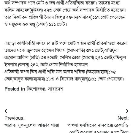
অর্থ সম্পাদক পদে মোট ৩ জন প্রার্থী প্রতিদ্বন্দ্বিতা করেন। তাদের মধ্যে
কলিম আহমেদ(ফুটবল) ২২৩ ভোট পেয়ে অর্থ সম্পাদক নির্বাচিত হয়েছেন।
তার নিকটতম প্রতিদ্বন্দ্বী সৈয়দ জিলুর রহমান(আনারস)১১৭ ভোট পেয়েছেন
ও মঞ্জুরুল হক মঞ্জু (চশমা) ১১১ ভোট।
এছাড়া কার্যনির্বাহী সদস্যের ৪টি পদে মোট ৭ জন প্রার্থী প্রতিদ্বন্দ্বিতা করেন।
তাদের মধ্যে জুনায়েদ হোসেন পিয়াস (মোমবাতি) ৩৭১ ভোট,আরিফুর
রহমান আকিল (হাতি) ৩৪৫ভোট, সেলিম রেজা (মোরগ) ২৫১ ভোট,রফিকুল
ইসলাম (কলস) ২৪২ ভোট পেয়ে নির্বাচিত হয়েছেন।
প্রতিদ্বন্দ্বী অপর তিন প্রার্থী শফি উল আলম শফিক (উড়োজাহাজ)১৯৫
ভোট,আবুল কালাম(আম) ১৮৩ ও ফিরোজ খান(মাছ)১৬১ ভোট পেয়েছেন।
Posted in
কিশোরগঞ্জ
,
সারাদেশ
Post
Previous:
Next:
navigation
আরাধ্য সুখ-সুলেখা আক্তার শান্তা
পাগলা মসজিদের দানবাক্সে রেকর্ড ৬
কোটি ৩২লাখ ৫১হাজার ৪২৩ টাকা