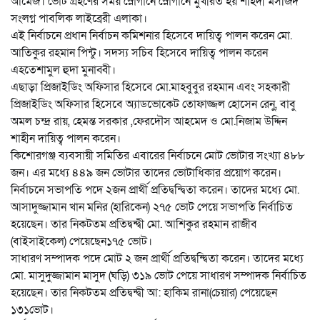
আমেজ। ভোট গ্রহণের সময় স্লোগানে স্লোগানে মুখরিত হয় শহিদী মসজিদ
সংলগ্ন পাবলিক লাইব্রেরী এলাকা।
এই নির্বাচনে প্রধান নির্বাচন কমিশনার হিসেবে দায়িত্ব পালন করেন মো.
আতিকুর রহমান পিন্টু। সদস্য সচিব হিসেবে দায়িত্ব পালন করেন
এহতেশামুল হুদা মুনাব্বী।
এছাড়া প্রিজাইডিং অফিসার হিসেবে মো.মাহবুবুর রহমান এবং সহকারী
প্রিজাইডিং অফিসার হিসেবে অ্যাডভোকেট তোফাজ্জল হোসেন রেনু, বাবু
অমল চন্দ্র রায়, হেমন্ত সরকার ,ফেরদৌস আহমেদ ও মো.নিজাম উদ্দিন
শাহীন দায়িত্ব পালন করেন।
কিশোরগঞ্জ ব্যবসায়ী সমিতির এবারের নির্বাচনে মোট ভোটার সংখ্যা ৪৮৮
জন। এর মধ্যে ৪৪৯ জন ভোটার তাদের ভোটাধিকার প্রয়োগ করেন।
নির্বাচনে সভাপতি পদে ২জন প্রার্থী প্রতিদ্বন্দ্বিতা করেন। তাদের মধ্যে মো.
আসাদুজ্জামান খান মনির (হারিকেন) ২৭৫ ভোট পেয়ে সভাপতি নির্বাচিত
হয়েছেন। তার নিকটতম প্রতিদ্বন্দ্বী মো. আশিকুর রহমান রাজীব
(বাইসাইকেল) পেয়েছেন১৭৫ ভোট।
সাধারণ সম্পাদক পদে মোট ২ জন প্রার্থী প্রতিদ্বন্দ্বিতা করেন। তাদের মধ্যে
মো. মাসুদুজ্জামান মাসুদ (ঘড়ি) ৩১৯ ভোট পেয়ে সাধারণ সম্পাদক নির্বাচিত
হয়েছেন। তার নিকটতম প্রতিদ্বন্দ্বী আ: হাকিম রানা(চেয়ার) পেয়েছেন
১৩১ভোট।